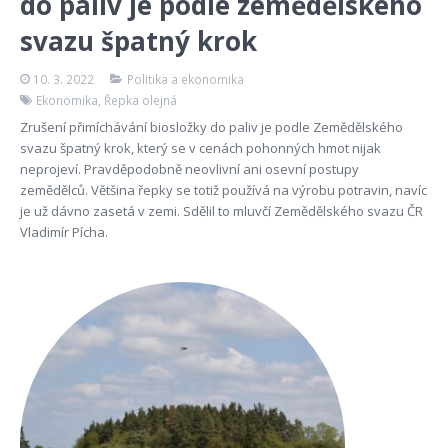
do paliv je podle zemědělského
svazu špatný krok
10. 3. 2022
Politika a ekonomika
Ekonomika
,
Řepka olejná
Zrušení přimíchávání biosložky do paliv je podle Zemědělského
svazu špatný krok, který se v cenách pohonných hmot nijak
neprojeví. Pravděpodobně neovlivní ani osevní postupy
zemědělců. Většina řepky se totiž používá na výrobu potravin, navíc
je už dávno zasetá v zemi. Sdělil to mluvčí Zemědělského svazu ČR
Vladimír Pícha.