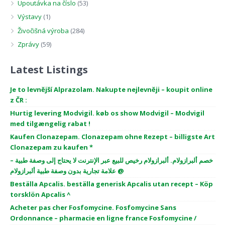
Upoutávka na číslo
(53)
Výstavy
(1)
Živočišná výroba
(284)
Zprávy
(59)
Latest Listings
Je to levnější Alprazolam. Nakupte nejlevněji – koupit online
z ČR :
Hurtig levering Modvigil. køb os show Modvigil – Modvigil
med tilgængelig rabat !
Kaufen Clonazepam. Clonazepam ohne Rezept – billigste Art
Clonazepam zu kaufen *
خصم ألبرازولام. ألبرازولام رخيص للبيع عبر الإنترنت لا يحتاج إلى وصفة طبية –
علامة تجارية بدون وصفة طبية ألبرازولام @
Beställa Apcalis. beställa generisk Apcalis utan recept – Köp
torsklön Apcalis ^
Acheter pas cher Fosfomycine. Fosfomycine Sans
Ordonnance – pharmacie en ligne france Fosfomycine /