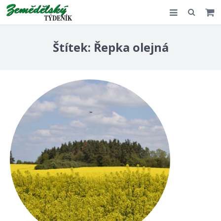
Slovensko
Štítek:
Řepka olejná
Komentář
Akce
E-shop
Kontakt