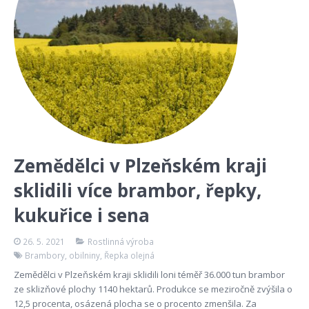
Zemědělci v Plzeňském kraji
sklidili více brambor, řepky,
kukuřice i sena
26. 5. 2021
Rostlinná výroba
Brambory
,
obilniny
,
Řepka olejná
Zemědělci v Plzeňském kraji sklidili loni téměř 36.000 tun brambor
ze sklizňové plochy 1140 hektarů. Produkce se meziročně zvýšila o
12,5 procenta, osázená plocha se o procento zmenšila. Za