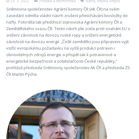
23. 3. 2022
Politika a ekonomika
Nafta
,
Řepka olejná
Sněmovna společenstev Agrární komory ČR (AK ČR) na svém
zasedání odmítla vládní návrh zrušení přimíchávání biosložky do
nafty. Potvrdila tak předchozí stanoviska Agrární komory ČR a
Zemědělského svazu ČR. Tento návrh jde zcela proti snahám EU o
snížení závislosti na dovozu ruské ropy a snížení energetické
závislosti na dovozu energií. „Čeští zemědělci jsou připraveni vyjít
vstříc evropskému požadavku na vyšší produkci potravin i
obnovitelných zdrojů energie a přispět tak k potravinové a
energetické bezpečnosti a soběstačnosti České republiky,“
prohlásil předseda Sněmovny společenstev AK ČR a předseda ZS
ČR Martin Pýcha.