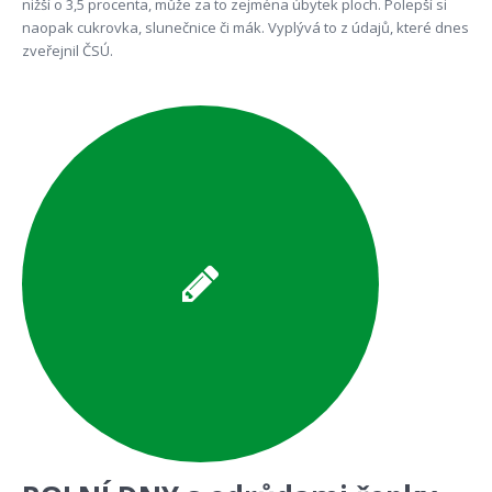
nižší o 3,5 procenta, může za to zejména úbytek ploch. Polepší si
naopak cukrovka, slunečnice či mák. Vyplývá to z údajů, které dnes
zveřejnil ČSÚ.