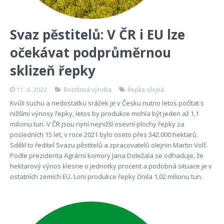
Svaz pěstitelů: V ČR i EU lze
očekávat podprůměrnou
sklizeň řepky
11. 6. 2022
Rostlinná výroba
Řepka olejná
Kvůli suchu a nedostatku srážek je v Česku nutno letos počítat s
nižšími výnosy řepky, letos by produkce mohla být jeden až 1,1
milionu tun. V ČR jsou nyní nejnižší osevní plochy řepky za
posledních 15 let, v roce 2021 bylo oseto přes 342.000 hektarů.
Sdělil to ředitel Svazu pěstitelů a zpracovatelů olejnin Martin Volf.
Podle prezidenta Agrární komory Jana Doležala se odhaduje, že
hektarový výnos klesne o jednotky procent a podobná situace je v
ostatních zemích EU. Loni produkce řepky činila 1,02 milionu tun.