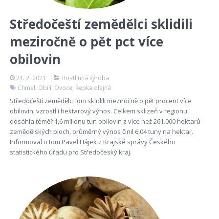
Středočeští zemědělci sklidili
meziročně o pět pct více
obilovin
24. 2. 2021
Rostlinná výroba
Chmel
,
Obilí
,
Ovoce
,
Řepka olejná
Středočeští zemědělci loni sklidili meziročně o pět procent více
obilovin, vzrostl i hektarový výnos. Celkem sklizeň v regionu
dosáhla téměř 1,6 milionu tun obilovin z více než 261.000 hektarů
zemědělských ploch, průměrný výnos činil 6,04 tuny na hektar.
Informoval o tom Pavel Hájek z Krajské správy Českého
statistického úřadu pro Středočeský kraj.