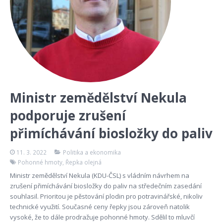
Ministr zemědělství Nekula
podporuje zrušení
přimíchávání biosložky do paliv
11. 3. 2022
Politika a ekonomika
Pohonné hmoty
,
Řepka olejná
Ministr zemědělství Nekula (KDU-ČSL) s vládním návrhem na
zrušení přimíchávání biosložky do paliv na středečním zasedání
souhlasil. Prioritou je pěstování plodin pro potravinářské, nikoliv
technické využití. Současné ceny řepky jsou zároveň natolik
vysoké, že to dále prodražuje pohonné hmoty. Sdělil to mluvčí