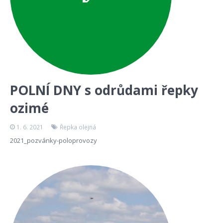
POLNÍ DNY s odrůdami řepky
ozimé
1. 6. 2021
Řepka olejná
2021_pozvánky-poloprovozy