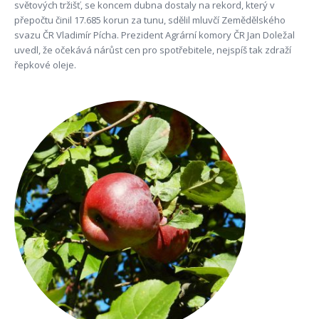
světových tržišť, se koncem dubna dostaly na rekord, který v
přepočtu činil 17.685 korun za tunu, sdělil mluvčí Zemědělského
svazu ČR Vladimír Pícha. Prezident Agrární komory ČR Jan Doležal
uvedl, že očekává nárůst cen pro spotřebitele, nejspíš tak zdraží
řepkové oleje.