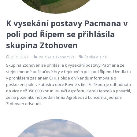
K vysekání postavy Pacmana v
poli pod Řípem se přihlásila
skupina Ztohoven
25. 5. 2021
Politika a ekonomika
Řepka olejná
Skupina Ztohoven se přihlásila k vysekání postavy Pacmana ze
stejnojmenné počítačové hry v řepkovém poli pod Řípem. Uvedla to
v prohlášení zaslaném ČTK. Policie o víkendu informovala o
poškození pole v katastru obce Rovné s tím, že škoda je odhadnuta
na více než 350.000 korun. Mluvčí Agrofertu Karel Hanzelka potvrdil,
že na pozemku hospodaří firma Agrobech z koncernu. Jednání
Ztohoven odsoudil.