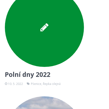
Polní dny 2022
10. 5. 2022
Pšenice
,
Řepka olejná