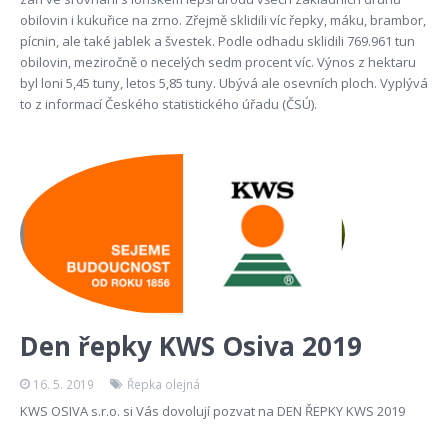
obilovin i kukuřice na zrno. Zřejmě sklidili víc řepky, máku, brambor,
pícnin, ale také jablek a švestek. Podle odhadu sklidili 769.961 tun
obilovin, meziročně o necelých sedm procent víc. Výnos z hektaru
byl loni 5,45 tuny, letos 5,85 tuny. Ubývá ale osevních ploch. Vyplývá
to z informací Českého statistického úřadu (ČSÚ).
Den řepky KWS Osiva 2019
16. 5. 2019
Řepka olejná
KWS OSIVA s.r.o. si Vás dovolují pozvat na DEN ŘEPKY KWS 2019