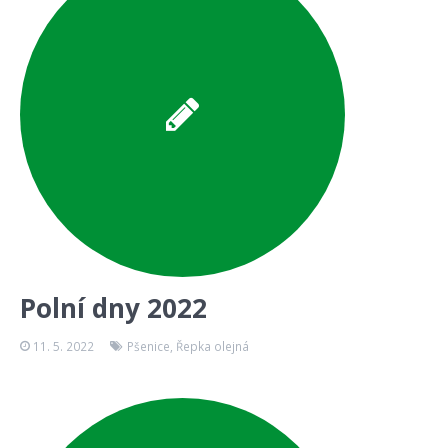
Polní dny 2022
11. 5. 2022
Pšenice
,
Řepka olejná