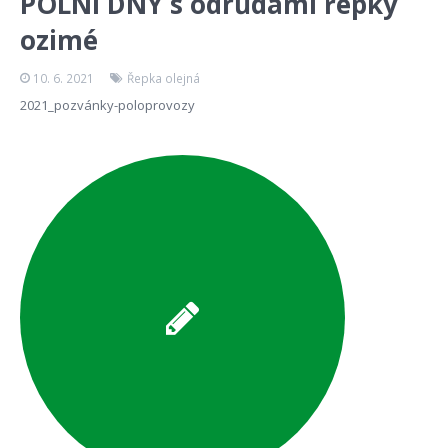
POLNÍ DNY s odrůdami řepky
ozimé
10. 6. 2021
Řepka olejná
2021_pozvánky-poloprovozy