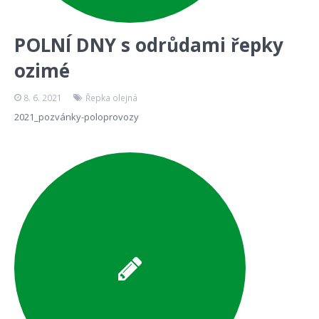
POLNÍ DNY s odrůdami řepky
ozimé
8. 6. 2021
Řepka olejná
2021_pozvánky-poloprovozy