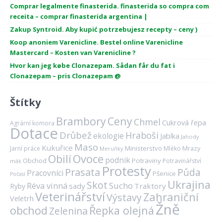
Comprar legalmente finasterida. finasterida so compra com
receita – comprar finasterida argentina |
Zakup Syntroid. Aby kupić potrzebujesz recepty – ceny )
Koop anoniem Varenicline. Bestel online Varenicline
Mastercard – Kosten van Varenicline ?
Hvor kan jeg købe Clonazepam. Sådan får du fat i
Clonazepam – pris Clonazepam @
Štítky
Brambory
Ceny
Chmel
Cukrová řepa
Agrární komora
Dotace
Drůbež
Hraboši
ekologie
Jablka
Jahody
Maso
Kukuřice
Ministerstvo
Mrazy
Jarní práce
Mléko
Meruňky
Ovoce
Obilí
podnik
Obchod
Potraviny
Potravinářství
mák
Protesty
Prasata
Půda
Pracovníci
Pšenice
Počasí
Ukrajina
Skot
Réva vinná
Sucho
sady
Traktory
Ryby
Veterinářství
Zahraniční
Výstavy
Veletrh
Žně
obchod
Řepka olejná
Zelenina