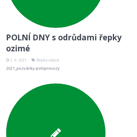
POLNÍ DNY s odrůdami řepky
ozimé
2. 6. 2021
Řepka olejná
2021_pozvánky-poloprovozy