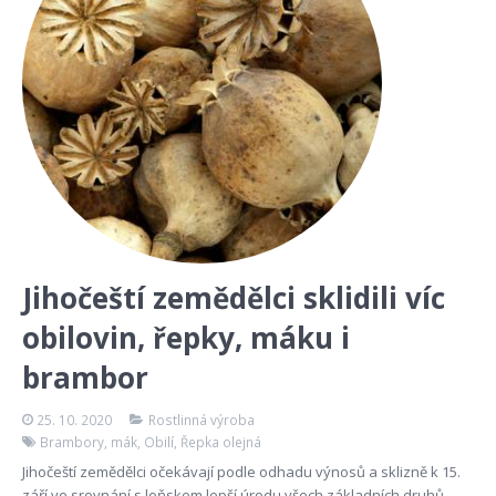
Jihočeští zemědělci sklidili víc
obilovin, řepky, máku i
brambor
25. 10. 2020
Rostlinná výroba
Brambory
,
mák
,
Obilí
,
Řepka olejná
Jihočeští zemědělci očekávají podle odhadu výnosů a sklizně k 15.
září ve srovnání s loňskem lepší úrodu všech základních druhů