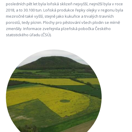
posledních pět let byla loňská sklizeň nejvyšší, nejnižší byla v roce
2018, a to 30.100 tun. Loňská produkce řepky olejky v regionu byla
meziročně také vyšší, stejně jako kukuřice a trvalých travních
porostů, tedy pícnin. Plochy pro pěstování všech plodin se mírně
zmenšily. Informace zveřejnila plzeňská pobočka Českého
statistického úřadu (ČSÚ).