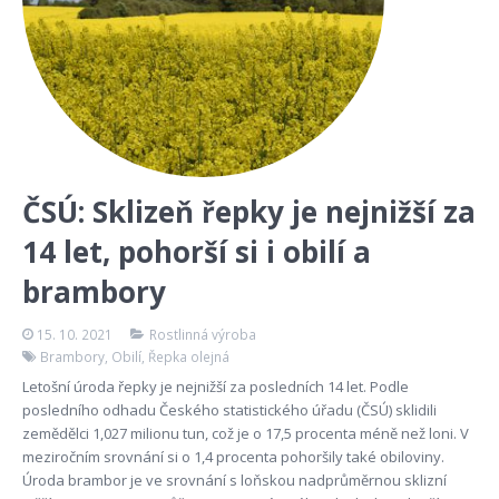
ČSÚ: Sklizeň řepky je nejnižší za
14 let, pohorší si i obilí a
brambory
15. 10. 2021
Rostlinná výroba
Brambory
,
Obilí
,
Řepka olejná
Letošní úroda řepky je nejnižší za posledních 14 let. Podle
posledního odhadu Českého statistického úřadu (ČSÚ) sklidili
zemědělci 1,027 milionu tun, což je o 17,5 procenta méně než loni. V
meziročním srovnání si o 1,4 procenta pohoršily také obiloviny.
Úroda brambor je ve srovnání s loňskou nadprůměrnou sklizní