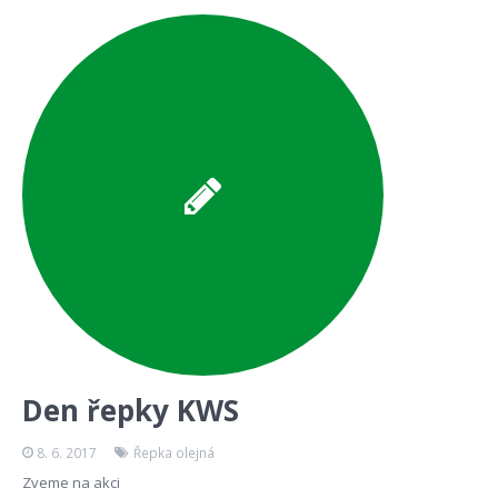
Den řepky KWS
8. 6. 2017
Řepka olejná
Zveme na akci