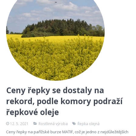
Ceny řepky se dostaly na
rekord, podle komory podraží
řepkové oleje
12. 5. 2021
Rostlinná výroba
Řepka olejná
Ceny řepky na pařížské burze MATIF, což je jedno z nejdůležitějších