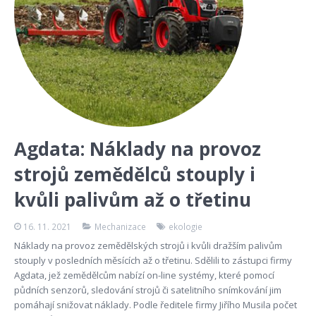
Agdata: Náklady na provoz
strojů zemědělců stouply i
kvůli palivům až o třetinu
16. 11. 2021
Mechanizace
ekologie
Náklady na provoz zemědělských strojů i kvůli dražším palivům
stouply v posledních měsících až o třetinu. Sdělili to zástupci firmy
Agdata, jež zemědělcům nabízí on-line systémy, které pomocí
půdních senzorů, sledování strojů či satelitního snímkování jim
pomáhají snižovat náklady. Podle ředitele firmy Jiřího Musila počet