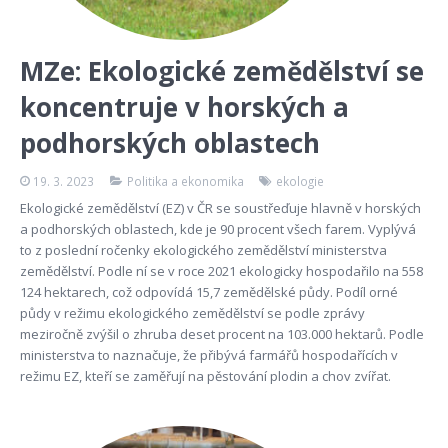
MZe: Ekologické zemědělství se
koncentruje v horských a
podhorských oblastech
19. 3. 2023
Politika a ekonomika
ekologie
Ekologické zemědělství (EZ) v ČR se soustřeďuje hlavně v horských
a podhorských oblastech, kde je 90 procent všech farem. Vyplývá
to z poslední ročenky ekologického zemědělství ministerstva
zemědělství. Podle ní se v roce 2021 ekologicky hospodařilo na 558
124 hektarech, což odpovídá 15,7 zemědělské půdy. Podíl orné
půdy v režimu ekologického zemědělství se podle zprávy
meziročně zvýšil o zhruba deset procent na 103.000 hektarů. Podle
ministerstva to naznačuje, že přibývá farmářů hospodařících v
režimu EZ, kteří se zaměřují na pěstování plodin a chov zvířat.