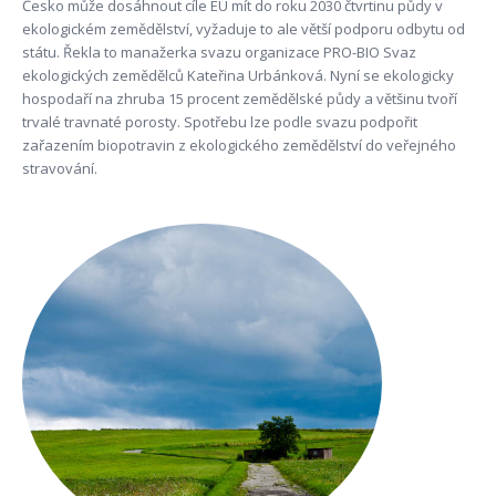
Česko může dosáhnout cíle EU mít do roku 2030 čtvrtinu půdy v
ekologickém zemědělství, vyžaduje to ale větší podporu odbytu od
státu. Řekla to manažerka svazu organizace PRO-BIO Svaz
ekologických zemědělců Kateřina Urbánková. Nyní se ekologicky
hospodaří na zhruba 15 procent zemědělské půdy a většinu tvoří
trvalé travnaté porosty. Spotřebu lze podle svazu podpořit
zařazením biopotravin z ekologického zemědělství do veřejného
stravování.