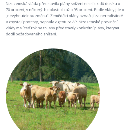
Nizozemská vláda představila plány snížení emisí oxidů dusíku o
70 procent, v některých oblastech až o 95 procent. Podle vlády jde o
„nevyhnutelnou změnu“. Zemědělci plány označují za nerealistické
a chystají protesty, napsala agentura AP. Nizozemské provinční
vlády mají teď rok na to, aby představily konkrétní plány, kterými
docílí požadovaného snížení.