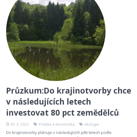
Průzkum:Do krajinotvorby chce
v následujících letech
investovat 80 pct zemědělců
30. 3. 2022
Politika a ekonomika
ekologie
Do krajinotvorby plánuje v následujících pěti letech podle