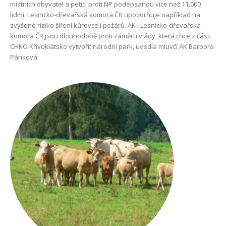
místních obyvatel a petici proti NP podepsanou více než 11.000
lidmi. Lesnicko-dřevařská komora ČR upozorňuje například na
zvýšené riziko šíření kůrovce i požárů. AK i Lesnicko-dřevařská
komora ČR jsou dlouhodobě proti záměru vlády, která chce z části
CHKO Křivoklátsko vytvořit národní park, uvedla mluvčí AK Barbora
Pánková.