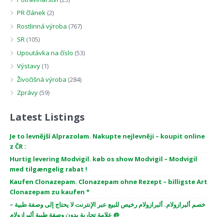
PR článek
(2)
Rostlinná výroba
(767)
SR
(105)
Upoutávka na číslo
(53)
Výstavy
(1)
Živočišná výroba
(284)
Zprávy
(59)
Latest Listings
Je to levnější Alprazolam. Nakupte nejlevněji – koupit online
z ČR :
Hurtig levering Modvigil. køb os show Modvigil – Modvigil
med tilgængelig rabat !
Kaufen Clonazepam. Clonazepam ohne Rezept – billigste Art
Clonazepam zu kaufen *
خصم ألبرازولام. ألبرازولام رخيص للبيع عبر الإنترنت لا يحتاج إلى وصفة طبية –
علامة تجارية بدون وصفة طبية ألبرازولام @