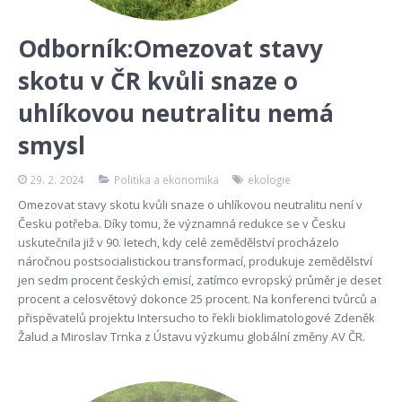
Odborník:Omezovat stavy
skotu v ČR kvůli snaze o
uhlíkovou neutralitu nemá
smysl
29. 2. 2024
Politika a ekonomika
ekologie
Omezovat stavy skotu kvůli snaze o uhlíkovou neutralitu není v
Česku potřeba. Díky tomu, že významná redukce se v Česku
uskutečnila již v 90. letech, kdy celé zemědělství procházelo
náročnou postsocialistickou transformací, produkuje zemědělství
jen sedm procent českých emisí, zatímco evropský průměr je deset
procent a celosvětový dokonce 25 procent. Na konferenci tvůrců a
přispěvatelů projektu Intersucho to řekli bioklimatologové Zdeněk
Žalud a Miroslav Trnka z Ústavu výzkumu globální změny AV ČR.