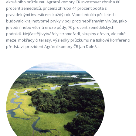
aktuálního průzkumu Agrární komory ČR investovat zhruba 80
procent zemědělců, přičemž zhruba 44 procent počítá s
pravidelnými investicemi každý rok. V posledních pěti letech
budovalo krajinotvorné prvky v boji proti nepříznivým vlivům, jako
je vodní nebo větrná eroze půdy, 70 procent zemědělských
podniků. Nejčastěji vytvářely stromořadí, skupiny dřevin, ale také
meze, mokřady či terasy. Výsledky průzkumu na tiskové konferenci
představil prezident Agrární komory ČR Jan Doležal.