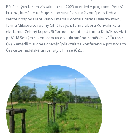
Pět českých farem získalo za rok 2023 ocenění v programu Pestrá
krajina, které se uděluje za pozitivní vliv na životní prostředí a
šetrné hospodaření. Zlatou medaili dostala farma Bělecký mlýn,
farma Milošovice rodiny Cihlářových, farma Libora Konvalinky a
ekofarma Zelený kopec. Stříbrnou medaili má farma Koňákov. Akci
pořádá šestým rokem Asociace soukromého zemědělství ČR (ASZ
ČR). Zemědělci si dnes ocenění převzali na konferenci v prostorách
České zemědělské univerzity v Praze (ČZU).