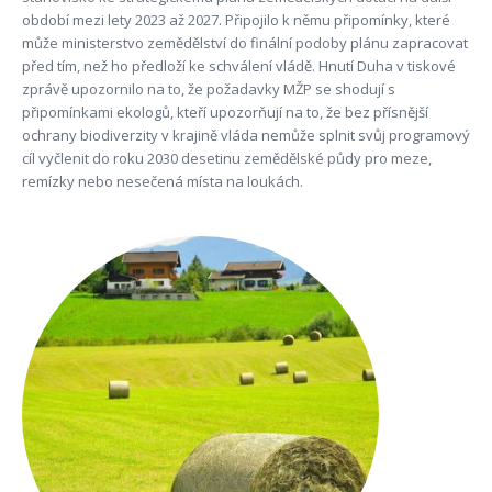
období mezi lety 2023 až 2027. Připojilo k němu připomínky, které
může ministerstvo zemědělství do finální podoby plánu zapracovat
před tím, než ho předloží ke schválení vládě. Hnutí Duha v tiskové
zprávě upozornilo na to, že požadavky MŽP se shodují s
připomínkami ekologů, kteří upozorňují na to, že bez přísnější
ochrany biodiverzity v krajině vláda nemůže splnit svůj programový
cíl vyčlenit do roku 2030 desetinu zemědělské půdy pro meze,
remízky nebo nesečená místa na loukách.