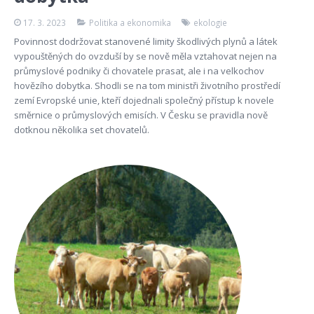
17. 3. 2023
Politika a ekonomika
ekologie
Povinnost dodržovat stanovené limity škodlivých plynů a látek
vypouštěných do ovzduší by se nově měla vztahovat nejen na
průmyslové podniky či chovatele prasat, ale i na velkochov
hovězího dobytka. Shodli se na tom ministři životního prostředí
zemí Evropské unie, kteří dojednali společný přístup k novele
směrnice o průmyslových emisích. V Česku se pravidla nově
dotknou několika set chovatelů.