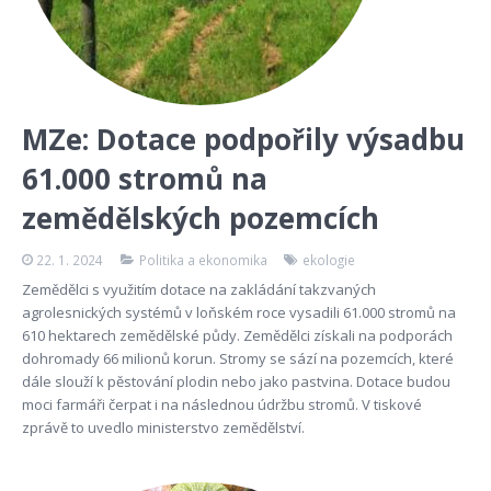
MZe: Dotace podpořily výsadbu
61.000 stromů na
zemědělských pozemcích
22. 1. 2024
Politika a ekonomika
ekologie
Zemědělci s využitím dotace na zakládání takzvaných
agrolesnických systémů v loňském roce vysadili 61.000 stromů na
610 hektarech zemědělské půdy. Zemědělci získali na podporách
dohromady 66 milionů korun. Stromy se sází na pozemcích, které
dále slouží k pěstování plodin nebo jako pastvina. Dotace budou
moci farmáři čerpat i na následnou údržbu stromů. V tiskové
zprávě to uvedlo ministerstvo zemědělství.