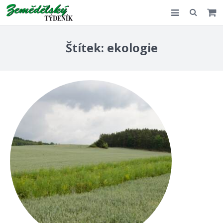
Slovensko
Štítek:
ekologie
Komentář
Akce
E-shop
Kontakt