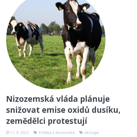
Nizozemská vláda plánuje
snižovat emise oxidů dusíku,
zemědělci protestují
11. 6. 2022
Politika a ekonomika
ekologie