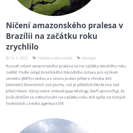
Ničení amazonského pralesa v
Brazílii na začátku roku
zrychlilo
14. 3. 2022
Politika a ekonomika
ekologie
Rozsah ničení amazonského pralesa se na začátku letošního roku
zvětšil. Podle údajů brazilského Národního ústavu pro výzkum
vesmíru (INPE) v lednu a v únoru prales přišel o zhruba 630
kilometrů čtverečních své plochy, což je přibližně třikrát více než
před rokem. Vývoj velice znepokojuje ekology, kteří upozorňují, že
kvůli dešťům se odlesňování na začátku roku drží spíše na nízkých
hodnotách, uvedla agentura EFE.