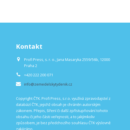
Kontakt
Profi Press, s. r. o., Jana Masaryka 2559/56b, 12000
Praha 2
+420 222 200 071
info@zemedelskytydenik.cz
Copyright ČTK. Profi Press, s.r.o. využívá zpravodajství z
databází ČTK, jejichž obsah je chráněn autorským
zákonem. Přepis, šíření či další zpřístupňování tohoto
obsahu či jeho části veřejnosti, a to jakýmkoliv
způsobem, je bez předchozího souhlasu ČTK výslovně
zakázáno.