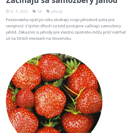
Začínajú sa samozbery jahôd
31. 5. 2023
SR
Jahody
Pestovatelia opäť po roku otvárajú svoje jahodové polia pre
verejnosť. V týchto dňoch sa totiž postupne začínajú samozbery
jahôd. Zákazníci si jahody pre vlastnú spotrebu môžu prísť natrhať
už na 50-tich miestach na Slovensku.