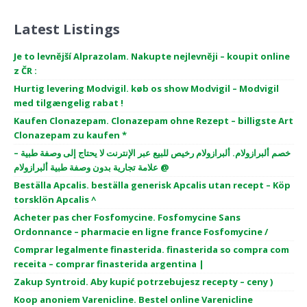
Latest Listings
Je to levnější Alprazolam. Nakupte nejlevněji – koupit online
z ČR :
Hurtig levering Modvigil. køb os show Modvigil – Modvigil
med tilgængelig rabat !
Kaufen Clonazepam. Clonazepam ohne Rezept – billigste Art
Clonazepam zu kaufen *
خصم ألبرازولام. ألبرازولام رخيص للبيع عبر الإنترنت لا يحتاج إلى وصفة طبية –
علامة تجارية بدون وصفة طبية ألبرازولام @
Beställa Apcalis. beställa generisk Apcalis utan recept – Köp
torsklön Apcalis ^
Acheter pas cher Fosfomycine. Fosfomycine Sans
Ordonnance – pharmacie en ligne france Fosfomycine /
Comprar legalmente finasterida. finasterida so compra com
receita – comprar finasterida argentina |
Zakup Syntroid. Aby kupić potrzebujesz recepty – ceny )
Koop anoniem Varenicline. Bestel online Varenicline