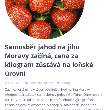
Samosběr jahod na jihu
Moravy začíná, cena za
kilogram zůstává na loňské
úrovni
5. 6. 2023
Rostlinná výroba
Jahody
Zatímco ještě minulý týden pěstitelé jahod na jihu Moravy
předpovídali začátek samosběru v polovině příštího týdne nebo v
půli června, už od pátku se na jejich facebookových profilech
začala objevovat oznámení o zahájení samosběru jahod už o