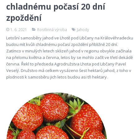
chladnému počasí 20 dní
zpoždění
1. 6. 2021
Rostlinná výroba
Jahody
Letošní samosběry jahod ve Lhotě pod Libčany na Královéhradecku
budou mít kvůli chladnému počasí zpoždění přibližně 20 dní.
Zatímco v minulých letech sklizeň jahod v regionu obvykle začínala
na přelomu května a června, letos by se mohlo začít ve třetí dekádě
června. Řekl to předseda Agrodružstva Lhota pod Libčany Pavel
Veselý. Družstvo má celkem vysázeno šest hektarů jahod, z toho v
plodnosti k samosběru jich letos budou asi tři hektary.