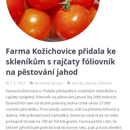
Farma Kožichovice přidala ke
skleníkům s rajčaty fóliovník
na pěstování jahod
7. 2. 2022
Rostlinná výroba
Jahody
,
rajčata
,
Zelenina
Farma Kožichovice u Třebíče přistavěla k rozlehlým skleníkům s
rajčaty vytápěný fóliovník na pěstování jahod. Na 3000 metrech
čtverečních tam od druhé poloviny ledna roste okolo 27.000
sazenic jahodníku. První plody začnou zrát na přelomu března a
dubna, řekl jednatel Leoš Zahrádka. Denní produkce by se měla
postupně dostat na 100 až 150 kilogramů. Farma počítá s tím, že
sklizeň jahod bude pokračovat do konce roku, pak porost obmění.