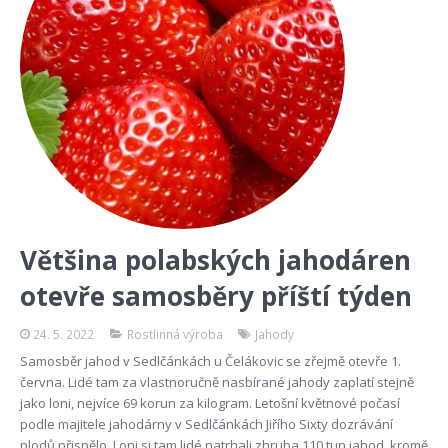
Většina polabských jahodáren
otevře samosběry příští týden
24. 5. 2022
Rostlinná výroba
Jahody
Samosběr jahod v Sedlčánkách u Čelákovic se zřejmě otevře 1.
června. Lidé tam za vlastnoručně nasbírané jahody zaplatí stejně
jako loni, nejvíce 69 korun za kilogram. Letošní květnové počasí
podle majitele jahodárny v Sedlčánkách Jiřího Sixty dozrávání
plodů přispělo. Loni si tam lidé natrhali zhruba 110 tun jahod, kromě