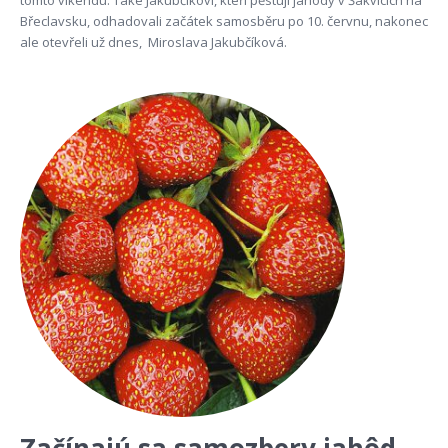
tomto víkendu. Také Jakubčíkovi, kteří pěstují jahody v Šakvicích na
Břeclavsku, odhadovali začátek samosběru po 10. červnu, nakonec
ale otevřeli už dnes, Miroslava Jakubčíková.