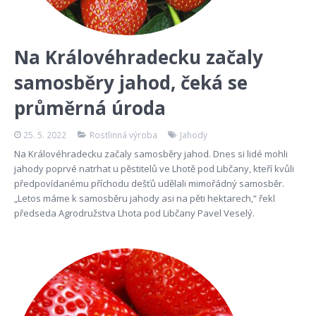
Na Královéhradecku začaly
samosběry jahod, čeká se
průměrná úroda
25. 5. 2022
Rostlinná výroba
Jahody
Na Královéhradecku začaly samosběry jahod. Dnes si lidé mohli
jahody poprvé natrhat u pěstitelů ve Lhotě pod Libčany, kteří kvůli
předpovídanému příchodu dešťů udělali mimořádný samosběr.
„Letos máme k samosběru jahody asi na pěti hektarech,“ řekl
předseda Agrodružstva Lhota pod Libčany Pavel Veselý.