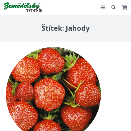
Slovensko
Štítek:
Jahody
Komentář
Akce
E-shop
Kontakt