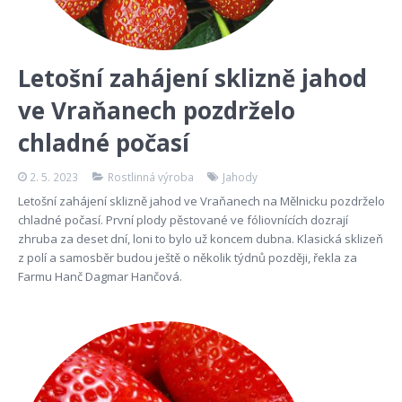
Letošní zahájení sklizně jahod
ve Vraňanech pozdrželo
chladné počasí
2. 5. 2023
Rostlinná výroba
Jahody
Letošní zahájení sklizně jahod ve Vraňanech na Mělnicku pozdrželo
chladné počasí. První plody pěstované ve fóliovnících dozrají
zhruba za deset dní, loni to bylo už koncem dubna. Klasická sklizeň
z polí a samosběr budou ještě o několik týdnů později, řekla za
Farmu Hanč Dagmar Hančová.