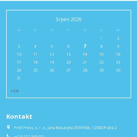
Srpen 2026
Po
Út
St
Čt
Pá
So
Ne
1
2
7
3
4
5
6
8
9
10
11
12
13
14
15
16
17
18
19
20
21
22
23
24
25
26
27
28
29
30
31
« Lis
Kontakt
Profi Press, s. r. o., Jana Masaryka 2559/56b, 12000 Praha 2
+420 222 200 071