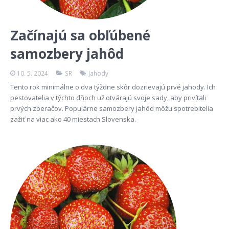
Začínajú sa obľúbené
samozbery jahôd
10. 5. 2024
SR
Jahody
Tento rok minimálne o dva týždne skôr dozrievajú prvé jahody. Ich
pestovatelia v týchto dňoch už otvárajú svoje sady, aby privítali
prvých zberačov. Populárne samozbery jahôd môžu spotrebitelia
zažiť na viac ako 40 miestach Slovenska.