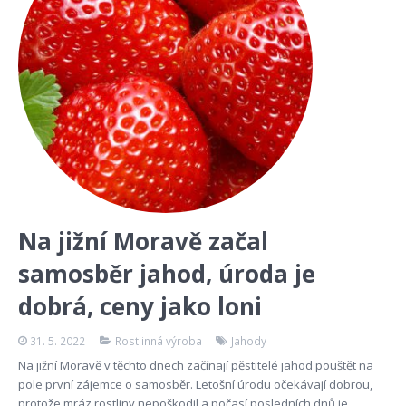
Na jižní Moravě začal
samosběr jahod, úroda je
dobrá, ceny jako loni
31. 5. 2022
Rostlinná výroba
Jahody
Na jižní Moravě v těchto dnech začínají pěstitelé jahod pouštět na
pole první zájemce o samosběr. Letošní úrodu očekávají dobrou,
protože mráz rostliny nepoškodil a počasí posledních dnů je