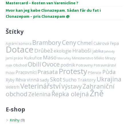
Mastercard – Kosten van Varenicline ?
Hvor kan jeg købe Clonazepam. Sådan får du fat i
Clonazepam – pris Clonazepam @
Štítky
Brambory
Ceny
Chmel
Cukrová řepa
Agrární komora
Dotace
Drůbež
Hraboši
ekologie
Jablka
Jahody
Maso
Kukuřice
Ministerstvo
Mrazy
Jarní práce
Mléko
Meruňky
Ovoce
Obilí
podnik
Obchod
Potraviny
Potravinářství
mák
Protesty
Prasata
Půda
Pracovníci
Pšenice
Počasí
Ukrajina
Skot
Réva vinná
Sucho
sady
Traktory
Ryby
Veterinářství
Zahraniční
Výstavy
Veletrh
Žně
obchod
Řepka olejná
Zelenina
E-shop
Knihy
(9)