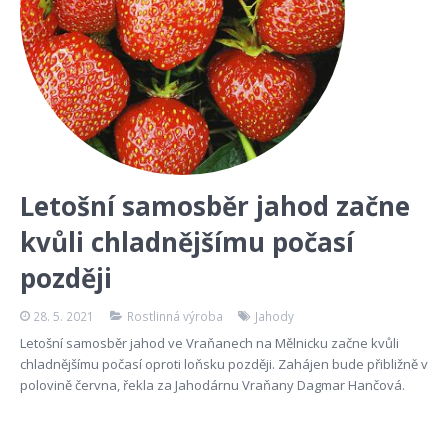
Letošní samosběr jahod začne
kvůli chladnějšímu počasí
později
28. 5. 2021
Rostlinná výroba
Jahody
Letošní samosběr jahod ve Vraňanech na Mělnicku začne kvůli
chladnějšímu počasí oproti loňsku později. Zahájen bude přibližně v
polovině června, řekla za Jahodárnu Vraňany Dagmar Hančová.