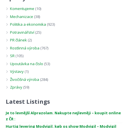
Komentujeme
(10)
Mechanizace
(38)
Politika a ekonomika
(923)
Potravinářství
(25)
PR článek
(2)
Rostlinná výroba
(767)
SR
(105)
Upoutávka na číslo
(53)
Výstavy
(1)
Živočišná výroba
(284)
Zprávy
(59)
Latest Listings
Je to levnější Alprazolam. Nakupte nejlevněji – koupit online
z ČR :
Hurtig levering Modvigil. køb os show Modvigil – Modvigil