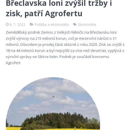
Břeclavska loni zvýšil tržby i
zisk, patří Agrofertu
8. 7. 2022
Politika a ekonomika
Ekonomika
Zemědělský podnik Zemos z Velkých Němčic na Břeclavsku loni
zvýšil výnosy na 215 milionů korun, což je meziroční nárůst o 31
milionů. Důvodem je prodej části sklizně z roku 2020. Zisk se zvýšil z
18 na 44 milionů korun a byl nejvyšší za více než deset let, vyplývá z
výroční zprávy ve Sbírce listin. Podnik je součástí koncernu
Agrofert.