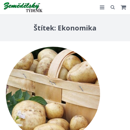
Slovensko
Štítek:
Ekonomika
Komentář
Akce
E-shop
Kontakt