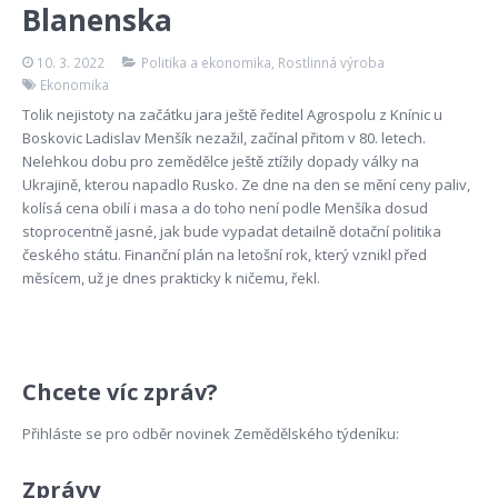
Blanenska
10. 3. 2022
Politika a ekonomika
,
Rostlinná výroba
Ekonomika
Tolik nejistoty na začátku jara ještě ředitel Agrospolu z Knínic u
Boskovic Ladislav Menšík nezažil, začínal přitom v 80. letech.
Nelehkou dobu pro zemědělce ještě ztížily dopady války na
Ukrajině, kterou napadlo Rusko. Ze dne na den se mění ceny paliv,
kolísá cena obilí i masa a do toho není podle Menšíka dosud
stoprocentně jasné, jak bude vypadat detailně dotační politika
českého státu. Finanční plán na letošní rok, který vznikl před
měsícem, už je dnes prakticky k ničemu, řekl.
Chcete víc zpráv?
Přihláste se pro odběr novinek Zemědělského týdeníku:
Zprávy