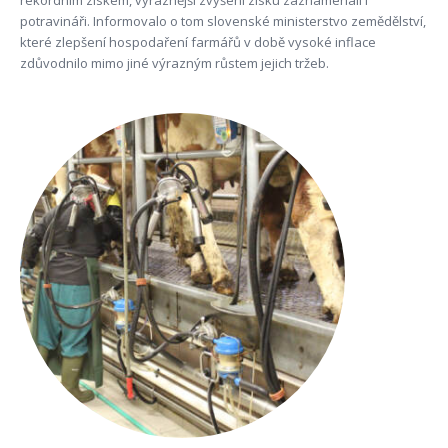
rekordním ziskem, výraznější zvýšení zisku zaznamenali i
potravináři. Informovalo o tom slovenské ministerstvo zemědělství,
které zlepšení hospodaření farmářů v době vysoké inflace
zdůvodnilo mimo jiné výrazným růstem jejich tržeb.