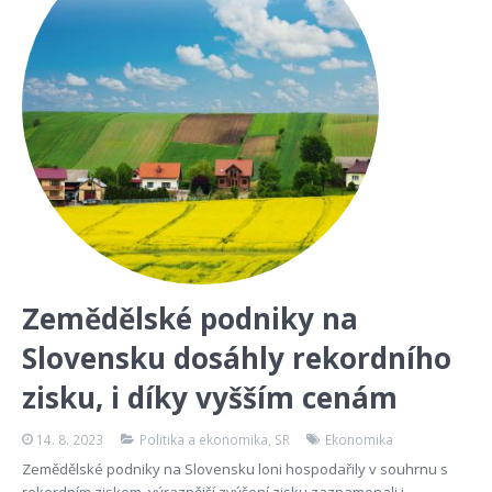
Zemědělské podniky na
Slovensku dosáhly rekordního
zisku, i díky vyšším cenám
14. 8. 2023
Politika a ekonomika
,
SR
Ekonomika
Zemědělské podniky na Slovensku loni hospodařily v souhrnu s