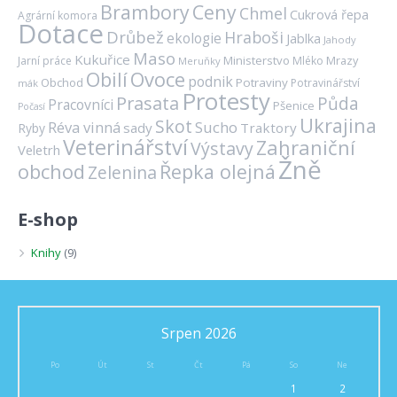
Brambory
Ceny
Chmel
Cukrová řepa
Agrární komora
Dotace
Drůbež
Hraboši
ekologie
Jablka
Jahody
Maso
Kukuřice
Ministerstvo
Mrazy
Jarní práce
Mléko
Meruňky
Ovoce
Obilí
podnik
Obchod
Potraviny
Potravinářství
mák
Protesty
Prasata
Půda
Pracovníci
Pšenice
Počasí
Ukrajina
Skot
Réva vinná
Sucho
sady
Traktory
Ryby
Veterinářství
Zahraniční
Výstavy
Veletrh
Žně
obchod
Řepka olejná
Zelenina
E-shop
Knihy
(9)
Srpen 2026
Po
Út
St
Čt
Pá
So
Ne
1
2