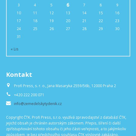
6
3
4
5
7
8
9
10
11
12
13
14
15
16
17
18
19
20
21
22
23
24
25
26
27
28
29
30
31
« Lis
Kontakt
Profi Press, s. r. o., Jana Masaryka 2559/56b, 12000 Praha 2
+420 222 200 071
info@zemedelskytydenik.cz
Copyright ČTK. Profi Press, s.r.o. využívá zpravodajství z databází ČTK,
jejichž obsah je chráněn autorským zákonem. Přepis, šíření či další
zpřístupňování tohoto obsahu či jeho části veřejnosti, a to jakýmkoliv
způsobem, je bez předchozího souhlasu ČTK výslovně zakázáno.