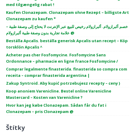
med tilgængelig rabat !
Kaufen Clonazepam. Clonazepam ohne Rezept – billigste Art
Clonazepam zu kaufen *
خصم ألبرازولام. ألبرازولام رخيص للبيع عبر الإنترنت لا يحتاج إلى وصفة طبية –
علامة تجارية بدون وصفة طبية ألبرازولام @
Beställa Apcalis. beställa generisk Apcalis utan recept – Köp
torsklön Apcalis ^
Acheter pas cher Fosfomycine. Fosfomycine Sans
Ordonnance – pharmacie en ligne france Fosfomycine /
Comprar legalmente finasterida. finasterida so compra com
receita – comprar finasterida argentina |
Zakup Syntroid. Aby kupić potrzebujesz recepty – ceny )
Koop anoniem Varenicline. Bestel online Varenicline
Mastercard – Kosten van Varenicline ?
Hvor kan jeg købe Clonazepam. Sådan får du fat i
Clonazepam – pris Clonazepam @
Štítky