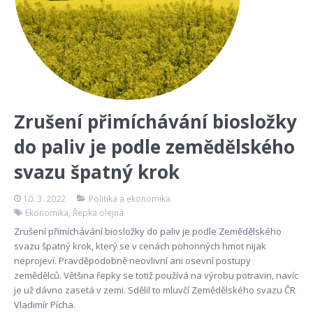
Zrušení přimíchávání biosložky
do paliv je podle zemědělského
svazu špatný krok
10. 3. 2022
Politika a ekonomika
Ekonomika
,
Řepka olejná
Zrušení přimíchávání biosložky do paliv je podle Zemědělského
svazu špatný krok, který se v cenách pohonných hmot nijak
neprojeví. Pravděpodobně neovlivní ani osevní postupy
zemědělců. Většina řepky se totiž používá na výrobu potravin, navíc
je už dávno zasetá v zemi. Sdělil to mluvčí Zemědělského svazu ČR
Vladimír Pícha.