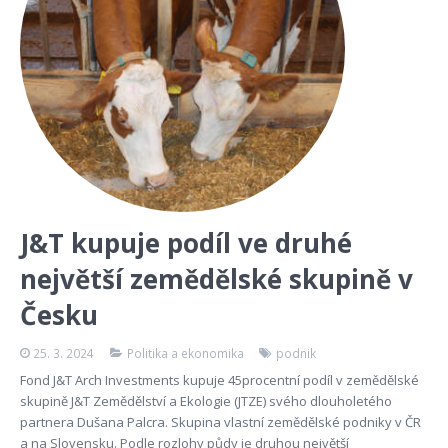
J&T kupuje podíl ve druhé
největší zemědělské skupině v
Česku
25. 3. 2024
Politika a ekonomika
podnik
Fond J&T Arch Investments kupuje 45procentní podíl v zemědělské
skupině J&T Zemědělství a Ekologie (JTZE) svého dlouholetého
partnera Dušana Palcra. Skupina vlastní zemědělské podniky v ČR
a na Slovensku. Podle rozlohy půdy je druhou největší