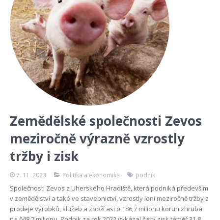
Zemědělské společnosti Zevos
meziročně výrazně vzrostly
tržby i zisk
7. 11. 2023
Politika a ekonomika
podnik
Společnosti Zevos z Uherského Hradiště, která podniká především
v zemědělství a také ve stavebnictví, vzrostly loni meziročně tržby z
prodeje výrobků, služeb a zboží asi o 186,7 milionu korun zhruba
na 648,7 milionu. Podnik za rok 2022 vykázal čistý zisk téměř 31,8