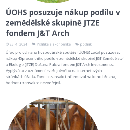
ÚOHS posuzuje nákup podílu v
zemědělské skupině JTZE
fondem J&T Arch
23. 4. 2024
Politika a ekonomika
podnik
Úřad pro ochranu hospodářské soutěže (ÚOHS) začal posuzovat
nákup 45procentního podílu v zemědělské skupině J&T Zemědělství
a Ekologie (JTZE) Dušana Palcra fondem J&T Arch Investments.
Vyplývá to z oznámení zveřejněného na internetových
stránkách úřadu. Fond o transakci informoval na konci března,
hodnotu transakce nezveřejnil.