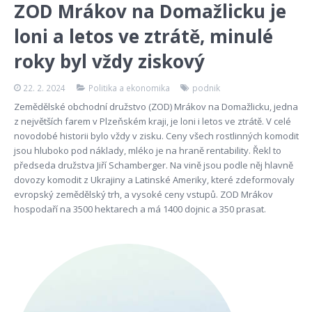
ZOD Mrákov na Domažlicku je
loni a letos ve ztrátě, minulé
roky byl vždy ziskový
22. 2. 2024
Politika a ekonomika
podnik
Zemědělské obchodní družstvo (ZOD) Mrákov na Domažlicku, jedna
z největších farem v Plzeňském kraji, je loni i letos ve ztrátě. V celé
novodobé historii bylo vždy v zisku. Ceny všech rostlinných komodit
jsou hluboko pod náklady, mléko je na hraně rentability. Řekl to
předseda družstva Jiří Schamberger. Na vině jsou podle něj hlavně
dovozy komodit z Ukrajiny a Latinské Ameriky, které zdeformovaly
evropský zemědělský trh, a vysoké ceny vstupů. ZOD Mrákov
hospodaří na 3500 hektarech a má 1400 dojnic a 350 prasat.