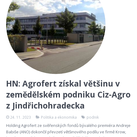
HN: Agrofert získal většinu v
zemědělském podniku Ciz-Agro
z Jindřichohradecka
24. 11. 2023
Politika a ekonomika
podnik
Holding Agrofert ze svěřenských fondů bývalého premiéra Andreje
Babiše (ANO) dokončil převzetí většinového podílu ve firmě Krow,