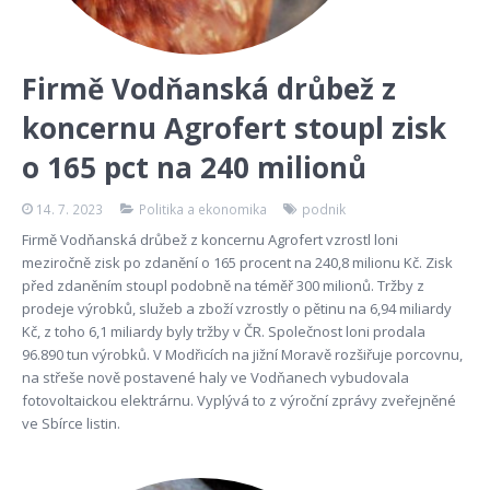
Firmě Vodňanská drůbež z
koncernu Agrofert stoupl zisk
o 165 pct na 240 milionů
14. 7. 2023
Politika a ekonomika
podnik
Firmě Vodňanská drůbež z koncernu Agrofert vzrostl loni
meziročně zisk po zdanění o 165 procent na 240,8 milionu Kč. Zisk
před zdaněním stoupl podobně na téměř 300 milionů. Tržby z
prodeje výrobků, služeb a zboží vzrostly o pětinu na 6,94 miliardy
Kč, z toho 6,1 miliardy byly tržby v ČR. Společnost loni prodala
96.890 tun výrobků. V Modřicích na jižní Moravě rozšiřuje porcovnu,
na střeše nově postavené haly ve Vodňanech vybudovala
fotovoltaickou elektrárnu. Vyplývá to z výroční zprávy zveřejněné
ve Sbírce listin.