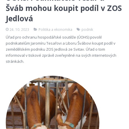
Šváb mohou koupit podíl v ZOS
Jedlová
24. 10. 2023
Politika a ekonomika
podnik
Úřad pro ochranu hospodářské soutěže (ÚOHS) povolil
podnikatelům Jaromíru Tesařovi a Liboru Švábovi koupit podíl v
zemědělském podniku ZOS Jedlová ze Svitav. Úřad o tom
informoval v tiskové zprávě zveřejněné na svých internetových
stránkách.