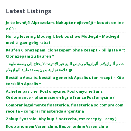
Latest Listings
Je to levnější Alprazolam. Nakupte nejlevněji – koupit online
z ČR :
Hurtig levering Modvigil. køb os show Modvigil – Modvigil
med tilgængelig rabat !
Kaufen Clonazepam. Clonazepam ohne Rezept – billigste Art
Clonazepam zu kaufen *
خصم ألبرازولام. ألبرازولام رخيص للبيع عبر الإنترنت لا يحتاج إلى وصفة طبية –
علامة تجارية بدون وصفة طبية ألبرازولام @
Beställa Apcalis. beställa generisk Apcalis utan recept – Köp
torsklön Apcalis ^
Acheter pas cher Fosfomycine. Fosfomycine Sans
Ordonnance – pharmacie en ligne france Fosfomycine /
Comprar legalmente finasterida. finasterida so compra com
receita – comprar finasterida argentina |
Zakup Syntroid. Aby kupić potrzebujesz recepty – ceny )
Koop anoniem Varenicline. Bestel online Varenicline