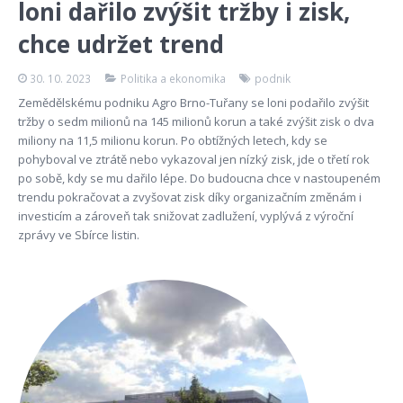
loni dařilo zvýšit tržby i zisk,
chce udržet trend
30. 10. 2023
Politika a ekonomika
podnik
Zemědělskému podniku Agro Brno-Tuřany se loni podařilo zvýšit
tržby o sedm milionů na 145 milionů korun a také zvýšit zisk o dva
miliony na 11,5 milionu korun. Po obtížných letech, kdy se
pohyboval ve ztrátě nebo vykazoval jen nízký zisk, jde o třetí rok
po sobě, kdy se mu dařilo lépe. Do budoucna chce v nastoupeném
trendu pokračovat a zvyšovat zisk díky organizačním změnám i
investicím a zároveň tak snižovat zadlužení, vyplývá z výroční
zprávy ve Sbírce listin.