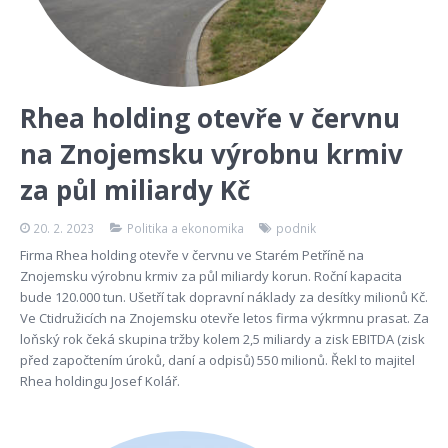
Rhea holding otevře v červnu
na Znojemsku výrobnu krmiv
za půl miliardy Kč
20. 2. 2023
Politika a ekonomika
podnik
Firma Rhea holding otevře v červnu ve Starém Petříně na
Znojemsku výrobnu krmiv za půl miliardy korun. Roční kapacita
bude 120.000 tun. Ušetří tak dopravní náklady za desítky milionů Kč.
Ve Ctidružicích na Znojemsku otevře letos firma výkrmnu prasat. Za
loňský rok čeká skupina tržby kolem 2,5 miliardy a zisk EBITDA (zisk
před započtením úroků, daní a odpisů) 550 milionů. Řekl to majitel
Rhea holdingu Josef Kolář.