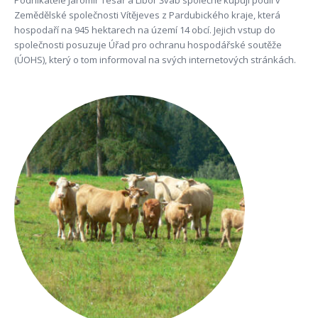
Podnikatelé Jaromír Tesař a Libor Šváb společně kupují podíl v
Zemědělské společnosti Vítějeves z Pardubického kraje, která
hospodaří na 945 hektarech na území 14 obcí. Jejich vstup do
společnosti posuzuje Úřad pro ochranu hospodářské soutěže
(ÚOHS), který o tom informoval na svých internetových stránkách.