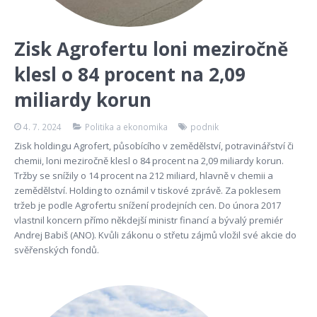
Zisk Agrofertu loni meziročně
klesl o 84 procent na 2,09
miliardy korun
4. 7. 2024
Politika a ekonomika
podnik
Zisk holdingu Agrofert, působícího v zemědělství, potravinářství či
chemii, loni meziročně klesl o 84 procent na 2,09 miliardy korun.
Tržby se snížily o 14 procent na 212 miliard, hlavně v chemii a
zemědělství. Holding to oznámil v tiskové zprávě. Za poklesem
tržeb je podle Agrofertu snížení prodejních cen. Do února 2017
vlastnil koncern přímo někdejší ministr financí a bývalý premiér
Andrej Babiš (ANO). Kvůli zákonu o střetu zájmů vložil své akcie do
svěřenských fondů.