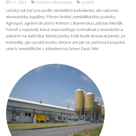
5. 5. 2023
Politika a ekonomika
podnik
Loňský rok byl sice podle zemědělců turbulentní, ale nakonec
ekonomicky úspěšný. Přesto ředitel zemědělského podniku
Agrospol, agrární družstvo Knínice z Blanenska Ladislav Menšík
hovoří o nejistotě, která znesnadňuje rozhodnutí o investicích a
plánech na další léta. Nemá jistotu, kolik bude dostávat peněz za
komodity, jak vysoké budou dotace ani jak se zachová Evropská
unie k zemědělcům s ohledem na Green Deal, řekl.