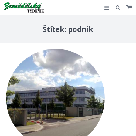
Slovensko
Štítek:
podnik
Komentář
Akce
E-shop
Kontakt