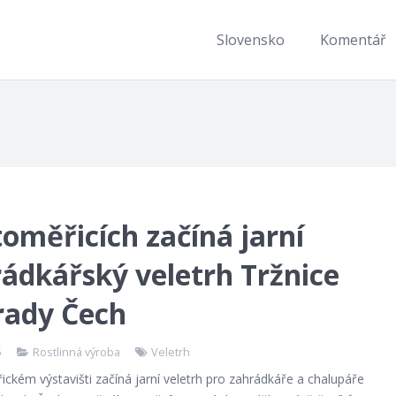
Slovensko
Komentář
toměřicích začíná jarní
ádkářský veletrh Tržnice
rady Čech
5
Rostlinná výroba
Veletrh
ickém výstavišti začíná jarní veletrh pro zahrádkáře a chalupáře