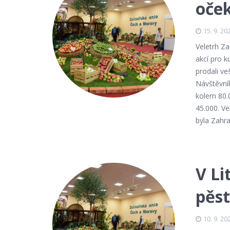
oček
15. 9. 20
Veletrh Za
akcí pro k
prodali ve
Návštěvní
kolem 80.
45.000. Ve
byla Zahr
V Li
pěst
10. 9. 20