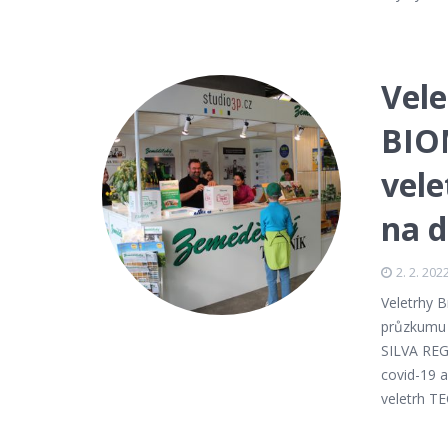
Vel
BIO
vel
na 
2. 2. 202
Veletrhy 
průzkumu m
SILVA REG
covid-19 
veletrh T