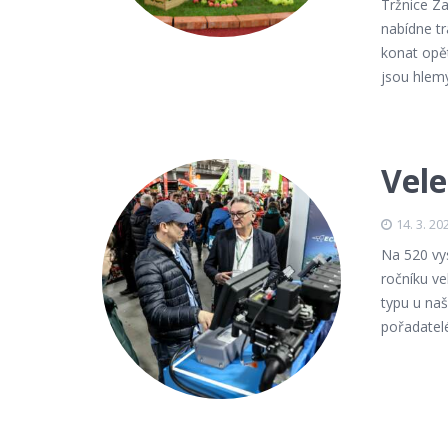
Tržnice Z
nabídne tr
konat opě
jsou hlem
Vele
14. 3. 20
Na 520 vys
ročníku ve
typu u naš
pořadatelé