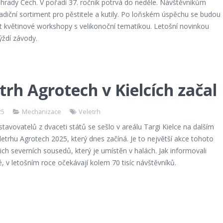
ahrady Čech. V pořadí 37. ročník potrvá do neděle. Návštěvníkům
adiční sortiment pro pěstitele a kutily. Po loňském úspěchu se budou
t květinové workshopy s velikonoční tematikou. Letošní novinkou
ýždí závody.
trh Agrotech v Kielcích začal
25
Mechanizace
Veletrh
tavovatelů z dvaceti států se sešlo v areálu Targi Kielce na dalším
letrhu Agrotech 2025, který dnes začíná. Je to největší akce tohoto
ich severních sousedů, který je umístěn v halách. Jak informovali
, v letošním roce očekávají kolem 70 tisíc návštěvníků.