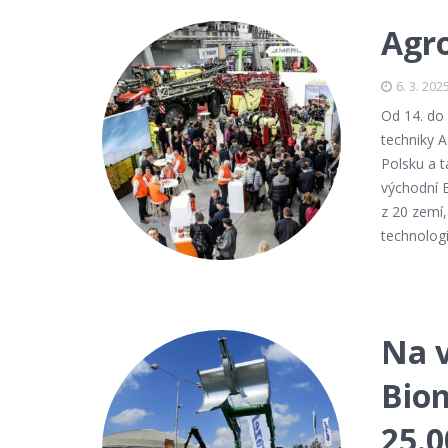
Agro
6. 3. 202
Od 14. do 
techniky A
Polsku a t
východní E
z 20 zemí,
technologi
Na v
Biom
25.0