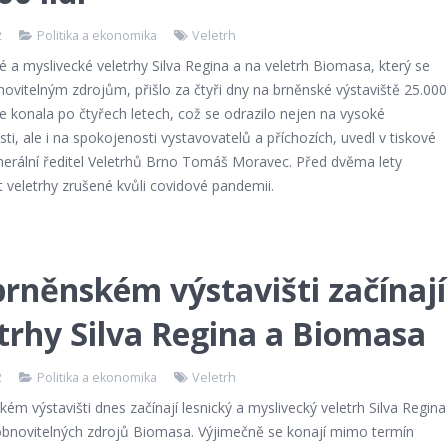
2
Politika a ekonomika
Veletrh
é a myslivecké veletrhy Silva Regina a na veletrh Biomasa, který se
ovitelným zdrojům, přišlo za čtyři dny na brněnské výstaviště 25.000
 se konala po čtyřech letech, což se odrazilo nejen na vysoké
ti, ale i na spokojenosti vystavovatelů a příchozích, uvedl v tiskové
nerální ředitel Veletrhů Brno Tomáš Moravec. Před dvěma lety
 veletrhy zrušené kvůli covidové pandemii.
rněnském výstavišti začínají
trhy Silva Regina a Biomasa
2
Politika a ekonomika
Veletrh
ém výstavišti dnes začínají lesnický a myslivecký veletrh Silva Regina
 obnovitelných zdrojů Biomasa. Výjimečně se konají mimo termín