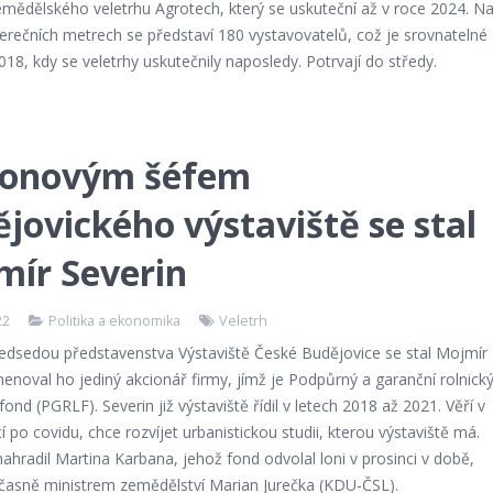
emědělského veletrhu Agrotech, který se uskuteční až v roce 2024. N
erečních metrech se představí 180 vystavovatelů, což je srovnatelné
18, kdy se veletrhy uskutečnily naposledy. Potrvají do středy.
ronovým šéfem
jovického výstaviště se stal
mír Severin
22
Politika a ekonomika
Veletrh
dsedou představenstva Výstaviště České Budějovice se stal Mojmír
menoval ho jediný akcionář firmy, jímž je Podpůrný a garanční rolnick
 fond (PGRLF). Severin již výstaviště řídil v letech 2018 až 2021. Věří v
cí po covidu, chce rozvíjet urbanistickou studii, kterou výstaviště má.
nahradil Martina Karbana, jehož fond odvolal loni v prosinci v době,
očasně ministrem zemědělství Marian Jurečka (KDU-ČSL).