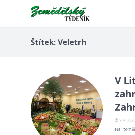
Štítek:
Veletrh
V Li
zahr
Zah
9. 4. 202
Na litoměř