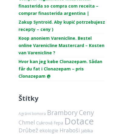
finasterida so compra com receita –
comprar finasterida argentina |
Zakup Syntroid. Aby kupić potrzebujesz
recepty – ceny )
Koop anoniem Varenicline. Bestel
online Varenicline Mastercard – Kosten
van Varenicline ?
Hvor kan jeg købe Clonazepam. Sådan
får du fat i Clonazepam – pris
Clonazepam @
Štítky
Brambory
Ceny
Agrární komora
Dotace
Chmel
Cukrová řepa
Drůbež
Hraboši
ekologie
Jablka