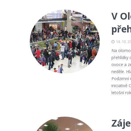
V O
přeh
14. 10. 2
Na olomou
přehlídky
ovoce a ze
neděle. Hl
Podzimní e
iniciativě
letošní ro
Záje