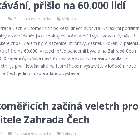
ávání, přišlo na 60.000 lidí
21
Politika a ekonomika
Veletrh
hrada Čech v Litoměřicích po šesti dnech skončila. S tradiční podzimn
utily a zahrádkáře jsou spokojeni pořadatelé i vystavovatelé, někteří
škeré zboží. Zájem byl o sazenice, stromky, česnek i koření či pálenku
ků přišlo na 60.000. V letech před pandemií bývalo na Zahradě Čech
000 zájemců, loňská návštěvnost ale kvůli koronaviru spadla na
letrh je první letošní akcí na litoměřickém výstavišti, v loňském roce
ada Čech jedinou uspořádanou výstavou.
toměřicích začíná veletrh pro
itele Zahrada Čech
21
Politika a ekonomika
Veletrh