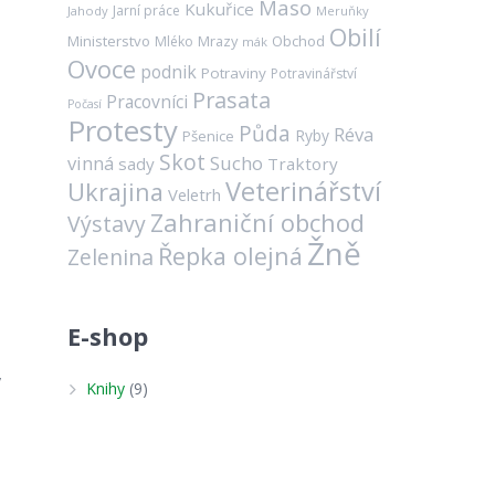
Maso
a
Kukuřice
Jarní práce
Jahody
Meruňky
Obilí
Ministerstvo
Mrazy
Obchod
Mléko
mák
Ovoce
podnik
Potraviny
Potravinářství
Prasata
Pracovníci
Počasí
Protesty
Půda
Réva
Ryby
Pšenice
Skot
vinná
Sucho
sady
Traktory
Veterinářství
Ukrajina
Veletrh
Zahraniční obchod
Výstavy
Žně
Řepka olejná
Zelenina
E-shop
ý
Knihy
(9)