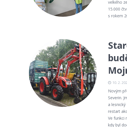
velkého z
15.000 čtv
s rokem 20
Sta
budě
Moj
10. 2. 20
Novým pře
Severin. J
a lesnický
restart ak
Ve funkci 
kdy byl d