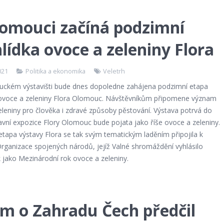
lomouci začíná podzimní
lídka ovoce a zeleniny Flora
021
Politika a ekonomika
Veletrh
ckém výstavišti bude dnes dopoledne zahájena podzimní etapa
 ovoce a zeleniny Flora Olomouc. Návštěvníkům připomene význam
leniny pro člověka i zdravé způsoby pěstování. Výstava potrvá do
avní expozice Flory Olomouc bude pojata jako říše ovoce a zeleniny.
tapa výstavy Flora se tak svým tematickým laděním připojila k
 Organizace spojených národů, jejíž Valné shromáždění vyhlásilo
k jako Mezinárodní rok ovoce a zeleniny.
m o Zahradu Čech předčil