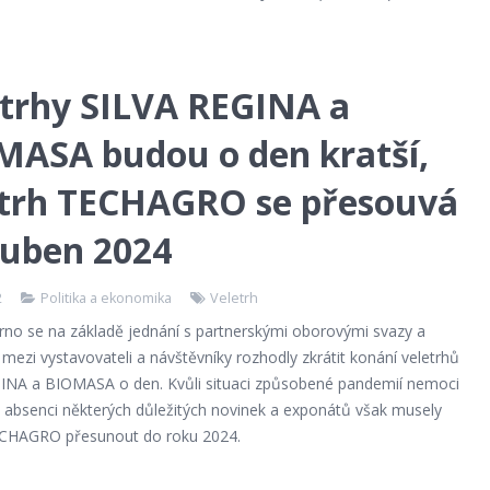
etrhy SILVA REGINA a
MASA budou o den kratší,
etrh TECHAGRO se přesouvá
duben 2024
2
Politika a ekonomika
Veletrh
Brno se na základě jednání s partnerskými oborovými svazy a
ezi vystavovateli a návštěvníky rozhodly zkrátit konání veletrhů
INA a BIOMASA o den. Kvůli situaci způsobené pandemií nemoci
a absenci některých důležitých novinek a exponátů však musely
ECHAGRO přesunout do roku 2024.