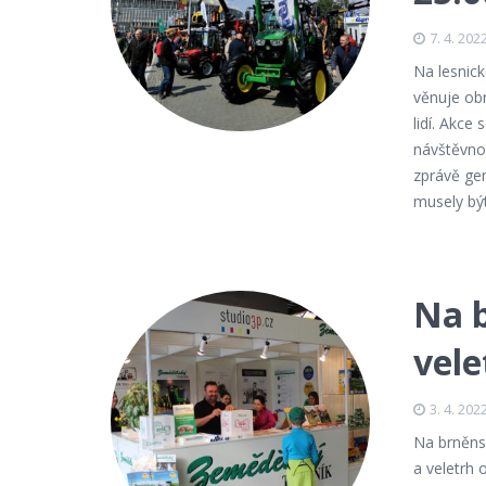
7. 4. 202
Na lesnick
věnuje obn
lidí. Akce
návštěvnos
zprávě ge
musely být
Na b
vele
3. 4. 202
Na brněnsk
a veletrh