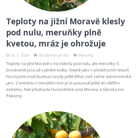
Teploty na jižní Moravě klesly
pod nulu, meruňky plně
kvetou, mráz je ohrožuje
18. 3. 2024
Rostlinná výroba
Meruňky
Teploty na jižní Moravě v noci klesly pod nulu, ale meruňky či
broskvoně jsou už v plném květu. Stejně jako v předchozích letech
hrozí pomrznutí budoucí úrody ještě dříve, než začne astronomické
jaro. Z extrému v minulém roce je to posunutí ještě do většího
extrému, řekl předseda Ovocnářské unie Moravy a Slezska Ivo
Pokorný.