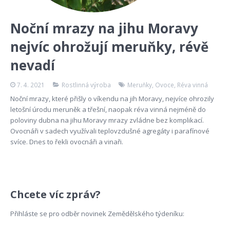
Noční mrazy na jihu Moravy
nejvíc ohrožují meruňky, révě
nevadí
7. 4. 2021
Rostlinná výroba
Meruňky
,
Ovoce
,
Réva vinná
Noční mrazy, které přišly o víkendu na jih Moravy, nejvíce ohrozily
letošní úrodu meruněk a třešní, naopak réva vinná nejméně do
poloviny dubna na jihu Moravy mrazy zvládne bez komplikací.
Ovocnáři v sadech využívali teplovzdušné agregáty i parafínové
svíce. Dnes to řekli ovocnáři a vinaři.
Chcete víc zpráv?
Přihláste se pro odběr novinek Zemědělského týdeníku: