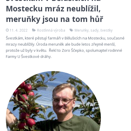
Mostecku mráz neublížil,
meruňky jsou na tom hůř
11. 4. 2022
Rostlinná výroba
Meruňky
,
sady
,
švestky
Švestkám, které pěstují farmáři v Bělušicích na Mostecku, současné
mrazy neublížily. Úroda meruněk ale bude letos zřejmě menší,
protože už byly v květu. Řekl to Zoro Ščepko, spolumajitel rodinné
Farmy U Švestkové dráhy.