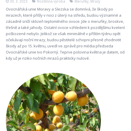
30. 3. 2023
Rostlinná výroba
Meruňky
,
Mrazy
Ovocnářská unie Moravy a Slezska se domnívá, že škody po
mrazech, které přišly v noci z úterý na středu, budou významné a
zásadně sníží sklizeň teplomilného ovoce. Jde o meruňky, broskve,
třešně a také jahody. Ostatní ovoce vzhledem k pozdějšímu kvetení
poškozené nebylo. Jelikož se však minimálně v příštím týdnu opět
očekávají noční mrazy, budou pěstitelé schopni přesně zhodnotit
škody až po 15. květnu, uvedl ve zprávě pro média předseda
Ovocnářské unie Ivo Pokorný. Teprve polovina května je datem, od
kdy už je riziko nočních mrazů prakticky nulové.