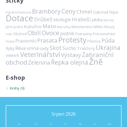
Štítky
Brambory
Ceny
Chmel
Cukrová řepa
Agrární komora
Dotace
Drůbež
Hraboši
ekologie
Jablka
Jahody
Maso
Kukuřice
Ministerstvo
Mrazy
Jarní práce
Mléko
Meruňky
Ovoce
Obilí
podnik
Obchod
Potraviny
Potravinářství
mák
Protesty
Prasata
Půda
Pracovníci
Pšenice
Počasí
Ukrajina
Skot
Réva vinná
Sucho
sady
Traktory
Ryby
Veterinářství
Zahraniční
Výstavy
Veletrh
Žně
obchod
Řepka olejná
Zelenina
E-shop
Knihy
(9)
Srpen 2026
Po
Út
St
Čt
Pá
So
Ne