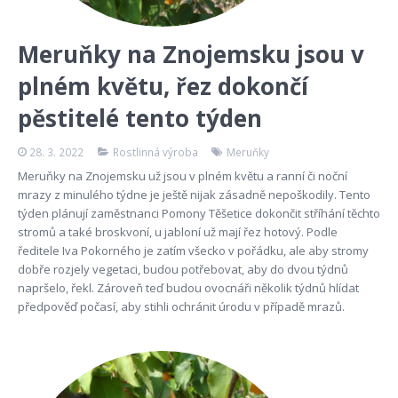
Meruňky na Znojemsku jsou v
plném květu, řez dokončí
pěstitelé tento týden
28. 3. 2022
Rostlinná výroba
Meruňky
Meruňky na Znojemsku už jsou v plném květu a ranní či noční
mrazy z minulého týdne je ještě nijak zásadně nepoškodily. Tento
týden plánují zaměstnanci Pomony Těšetice dokončit stříhání těchto
stromů a také broskvoní, u jabloní už mají řez hotový. Podle
ředitele Iva Pokorného je zatím všecko v pořádku, ale aby stromy
dobře rozjely vegetaci, budou potřebovat, aby do dvou týdnů
napršelo, řekl. Zároveň teď budou ovocnáři několik týdnů hlídat
předpověď počasí, aby stihli ochránit úrodu v případě mrazů.