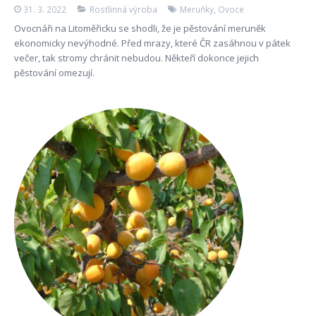
31. 3. 2022
Rostlinná výroba
Meruňky
,
Ovoce
Ovocnáři na Litoměřicku se shodli, že je pěstování meruněk
ekonomicky nevýhodné. Před mrazy, které ČR zasáhnou v pátek
večer, tak stromy chránit nebudou. Někteří dokonce jejich
pěstování omezují.