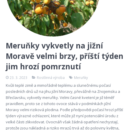
Meruňky vykvetly na jižní
Moravě velmi brzy, příští týden
jim hrozí pomrznutí
23. 3. 2023
Rostlinná výroba
Meruňky
Kvůli teplé zimě a mimořádně teplému a slunečnému počasí
posledních dnů už na jihu jižní Moravy, převážně na Znojemsku a
Břeclavsku, vykvetly meruňky. Velmi časné kvetení je již téměř
pravidlem, proto se z tohoto ovoce stává v podmínkách jižní
Moravy velmi riziková plodina. Podle předpovědi počasí hrozí příští
týden výrazné ochlazení, které může již nyní potenciální úrodu z
velké části zlikvidovat. Ovocnáři však žádná opatření nechystají,
protože jsou nákladná a riziko mrazů trvá až do poloviny května,