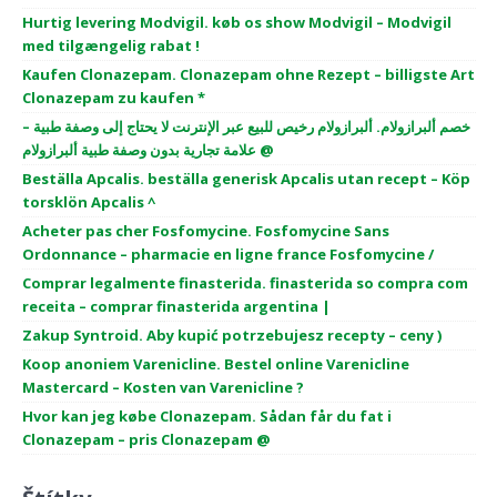
Hurtig levering Modvigil. køb os show Modvigil – Modvigil
med tilgængelig rabat !
Kaufen Clonazepam. Clonazepam ohne Rezept – billigste Art
Clonazepam zu kaufen *
خصم ألبرازولام. ألبرازولام رخيص للبيع عبر الإنترنت لا يحتاج إلى وصفة طبية –
علامة تجارية بدون وصفة طبية ألبرازولام @
Beställa Apcalis. beställa generisk Apcalis utan recept – Köp
torsklön Apcalis ^
Acheter pas cher Fosfomycine. Fosfomycine Sans
Ordonnance – pharmacie en ligne france Fosfomycine /
Comprar legalmente finasterida. finasterida so compra com
receita – comprar finasterida argentina |
Zakup Syntroid. Aby kupić potrzebujesz recepty – ceny )
Koop anoniem Varenicline. Bestel online Varenicline
Mastercard – Kosten van Varenicline ?
Hvor kan jeg købe Clonazepam. Sådan får du fat i
Clonazepam – pris Clonazepam @