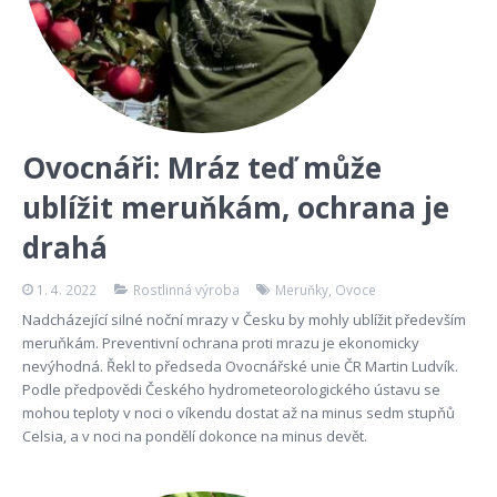
Ovocnáři: Mráz teď může
ublížit meruňkám, ochrana je
drahá
1. 4. 2022
Rostlinná výroba
Meruňky
,
Ovoce
Nadcházející silné noční mrazy v Česku by mohly ublížit především
meruňkám. Preventivní ochrana proti mrazu je ekonomicky
nevýhodná. Řekl to předseda Ovocnářské unie ČR Martin Ludvík.
Podle předpovědi Českého hydrometeorologického ústavu se
mohou teploty v noci o víkendu dostat až na minus sedm stupňů
Celsia, a v noci na pondělí dokonce na minus devět.