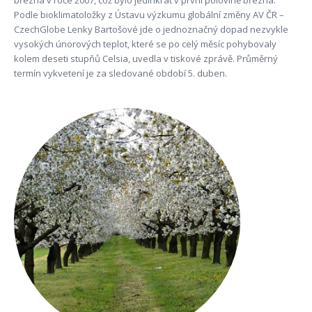
března v roce 2007, což bylo jedinkrát v první polovině března.
Podle bioklimatoložky z Ústavu výzkumu globální změny AV ČR –
CzechGlobe Lenky Bartošové jde o jednoznačný dopad nezvykle
vysokých únorových teplot, které se po celý měsíc pohybovaly
kolem deseti stupňů Celsia, uvedla v tiskové zprávě. Průměrný
termín vykvetení je za sledované období 5. duben.