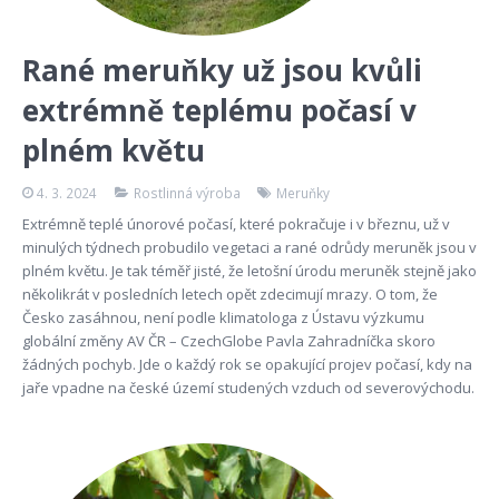
Rané meruňky už jsou kvůli
extrémně teplému počasí v
plném květu
4. 3. 2024
Rostlinná výroba
Meruňky
Extrémně teplé únorové počasí, které pokračuje i v březnu, už v
minulých týdnech probudilo vegetaci a rané odrůdy meruněk jsou v
plném květu. Je tak téměř jisté, že letošní úrodu meruněk stejně jako
několikrát v posledních letech opět zdecimují mrazy. O tom, že
Česko zasáhnou, není podle klimatologa z Ústavu výzkumu
globální změny AV ČR – CzechGlobe Pavla Zahradníčka skoro
žádných pochyb. Jde o každý rok se opakující projev počasí, kdy na
jaře vpadne na české území studených vzduch od severovýchodu.