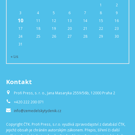
1
2
3
4
5
6
7
8
9
10
11
12
13
14
15
16
17
18
19
20
21
22
23
24
25
26
27
28
29
30
31
« Lis
Kontakt
Profi Press, s. r. o., Jana Masaryka 2559/56b, 12000 Praha 2
+420 222 200 071
info@zemedelskytydenik.cz
Copyright ČTK. Profi Press, s.r.o. využívá zpravodajství z databází ČTK,
jejichž obsah je chráněn autorským zákonem. Přepis, šíření či další