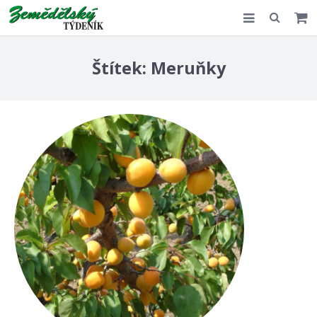
Slovensko
Štítek:
Meruňky
Komentář
Akce
E-shop
Kontakt