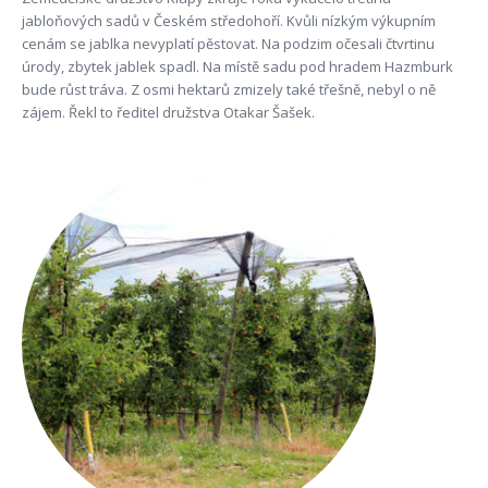
jabloňových sadů v Českém středohoří. Kvůli nízkým výkupním
cenám se jablka nevyplatí pěstovat. Na podzim očesali čtvrtinu
úrody, zbytek jablek spadl. Na místě sadu pod hradem Hazmburk
bude růst tráva. Z osmi hektarů zmizely také třešně, nebyl o ně
zájem. Řekl to ředitel družstva Otakar Šašek.