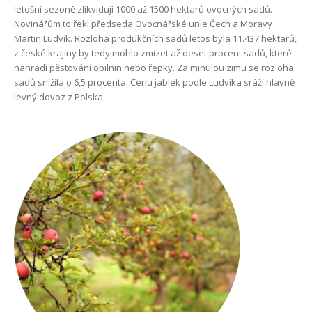
letošní sezoně zlikvidují 1000 až 1500 hektarů ovocných sadů.
Novinářům to řekl předseda Ovocnářské unie Čech a Moravy
Martin Ludvík. Rozloha produkčních sadů letos byla 11.437 hektarů,
z české krajiny by tedy mohlo zmizet až deset procent sadů, které
nahradí pěstování obilnin nebo řepky. Za minulou zimu se rozloha
sadů snížila o 6,5 procenta. Cenu jablek podle Ludvíka sráží hlavně
levný dovoz z Polska.