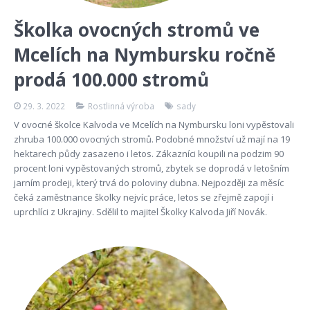
Školka ovocných stromů ve
Mcelích na Nymbursku ročně
prodá 100.000 stromů
29. 3. 2022
Rostlinná výroba
sady
V ovocné školce Kalvoda ve Mcelích na Nymbursku loni vypěstovali
zhruba 100.000 ovocných stromů. Podobné množství už mají na 19
hektarech půdy zasazeno i letos. Zákazníci koupili na podzim 90
procent loni vypěstovaných stromů, zbytek se doprodá v letošním
jarním prodeji, který trvá do poloviny dubna. Nejpozději za měsíc
čeká zaměstnance školky nejvíc práce, letos se zřejmě zapojí i
uprchlíci z Ukrajiny. Sdělil to majitel Školky Kalvoda Jiří Novák.