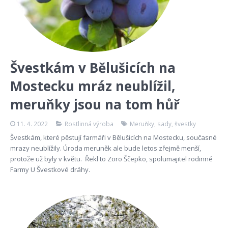
Švestkám v Bělušicích na
Mostecku mráz neublížil,
meruňky jsou na tom hůř
11. 4. 2022
Rostlinná výroba
Meruňky
,
sady
,
švestky
Švestkám, které pěstují farmáři v Bělušicích na Mostecku, současné
mrazy neublížily. Úroda meruněk ale bude letos zřejmě menší,
protože už byly v květu. Řekl to Zoro Ščepko, spolumajitel rodinné
Farmy U Švestkové dráhy.