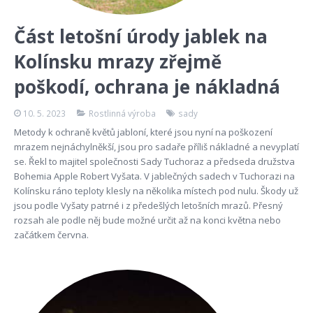
Část letošní úrody jablek na
Kolínsku mrazy zřejmě
poškodí, ochrana je nákladná
10. 5. 2023
Rostlinná výroba
sady
Metody k ochraně květů jabloní, které jsou nyní na poškození
mrazem nejnáchylněkší, jsou pro sadaře příliš nákladné a nevyplatí
se. Řekl to majitel společnosti Sady Tuchoraz a předseda družstva
Bohemia Apple Robert Vyšata. V jablečných sadech v Tuchorazi na
Kolínsku ráno teploty klesly na několika místech pod nulu. Škody už
jsou podle Vyšaty patrné i z předešlých letošních mrazů. Přesný
rozsah ale podle něj bude možné určit až na konci května nebo
začátkem června.