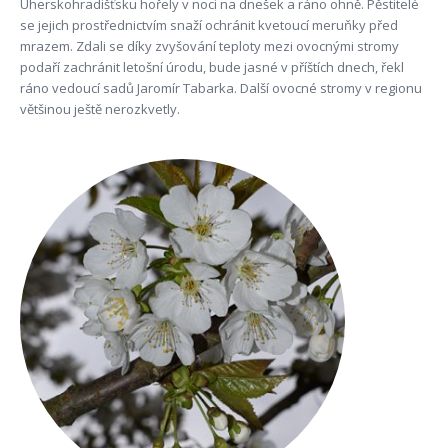
Uherskohradišťsku hořely v noci na dnešek a ráno ohně. Pěstitelé
se jejich prostřednictvím snaží ochránit kvetoucí meruňky před
mrazem. Zdali se díky zvyšování teploty mezi ovocnými stromy
podaří zachránit letošní úrodu, bude jasné v příštích dnech, řekl
ráno vedoucí sadů Jaromír Tabarka. Další ovocné stromy v regionu
většinou ještě nerozkvetly.