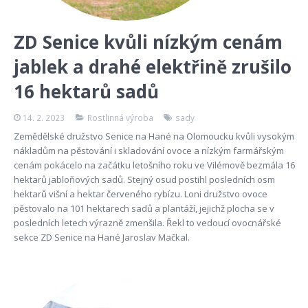
ZD Senice kvůli nízkým cenám
jablek a drahé elektřině zrušilo
16 hektarů sadů
14. 2. 2023
Rostlinná výroba
sady
Zemědělské družstvo Senice na Hané na Olomoucku kvůli vysokým
nákladům na pěstování i skladování ovoce a nízkým farmářským
cenám pokácelo na začátku letošního roku ve Vilémově bezmála 16
hektarů jabloňových sadů. Stejný osud postihl posledních osm
hektarů višní a hektar červeného rybízu. Loni družstvo ovoce
pěstovalo na 101 hektarech sadů a plantáží, jejichž plocha se v
posledních letech výrazně zmenšila. Řekl to vedoucí ovocnářské
sekce ZD Senice na Hané Jaroslav Mačkal.