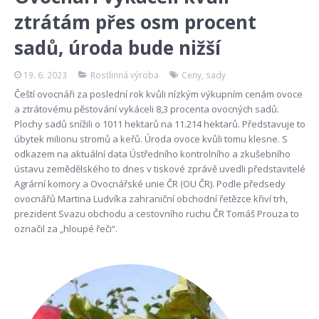
ztrátám přes osm procent
sadů, úroda bude nižší
19. 6. 2023
Rostlinná výroba
Ceny
,
sady
Čeští ovocnáři za poslední rok kvůli nízkým výkupním cenám ovoce
a ztrátovému pěstování vykáceli 8,3 procenta ovocných sadů.
Plochy sadů snížili o 1011 hektarů na 11.214 hektarů. Představuje to
úbytek milionu stromů a keřů. Úroda ovoce kvůli tomu klesne. S
odkazem na aktuální data Ústředního kontrolního a zkušebního
ústavu zemědělského to dnes v tiskové zprávě uvedli představitelé
Agrární komory a Ovocnářské unie ČR (OU ČR). Podle předsedy
ovocnářů Martina Ludvíka zahraniční obchodní řetězce křiví trh,
prezident Svazu obchodu a cestovního ruchu ČR Tomáš Prouza to
označil za „hloupé řeči“.