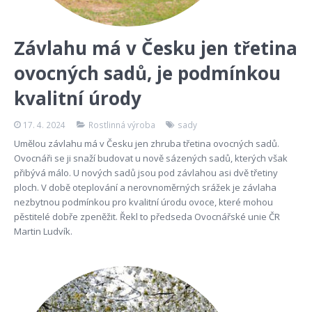
Závlahu má v Česku jen třetina
ovocných sadů, je podmínkou
kvalitní úrody
17. 4. 2024
Rostlinná výroba
sady
Umělou závlahu má v Česku jen zhruba třetina ovocných sadů.
Ovocnáři se ji snaží budovat u nově sázených sadů, kterých však
přibývá málo. U nových sadů jsou pod závlahou asi dvě třetiny
ploch. V době oteplování a nerovnoměrných srážek je závlaha
nezbytnou podmínkou pro kvalitní úrodu ovoce, které mohou
pěstitelé dobře zpeněžit. Řekl to předseda Ovocnářské unie ČR
Martin Ludvík.