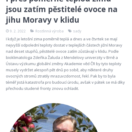
jsou zatím pěstitelé ovoce na
jihu Moravy v klidu
9. 2. 2022
Rostlinná výroba
sady
I když je letošní zima poměrně teplá a dnes a ve čtvrtek se mají
nejvyšší odpolední teploty dostat v teplejších částech jižní Moravy
nad deset stupňů, pěstitelé ovoce zatím zůstávají v klidu. Podle
bioklimatologa Zdeňka Žaluda z Mendelovy univerzity v Brně a
Ústavu výzkumu globální změny Akademie věd ČR by tyto teploty
musely vydržet alespoň pět dnů po sobě, aby některé druhy
ovocných stromů ztratily mrazuvzdornost, řekl. Pak by to byla
téměř jistá katastrofa pro budoucí úrodu, avšak v pátek se má díky
přechodu studené fronty znovu ochladit.