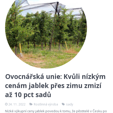
Ovocnářská unie: Kvůli nízkým
cenám jablek přes zimu zmizí
až 10 pct sadů
24. 11. 2022
Rostlinná výroba
sady
Nízké výkupní ceny jablek povedou k tomu, že pěstitelé v Česku po