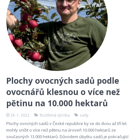
Plochy ovocných sadů podle
ovocnářů klesnou o více než
pětinu na 10.000 hektarů
24. 1. 2022
Rostlinná výroba
sady
Plochy ovocných sadů v České republice by se do dvou až tří let
mohly snížit o více než pětinu na úroveň 10.000 hektarů ze
současných 13.000 hektarů. Důvodem úbytku sadů je pokračující