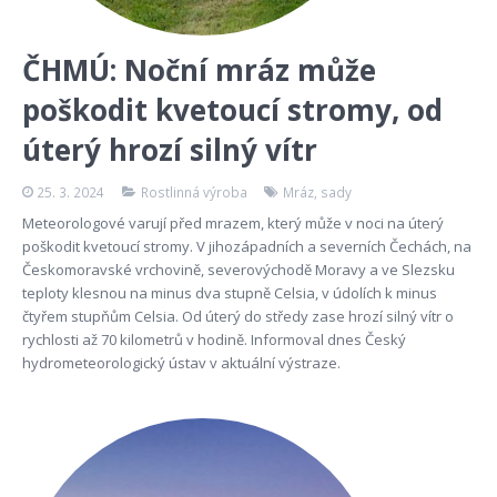
ČHMÚ: Noční mráz může
poškodit kvetoucí stromy, od
úterý hrozí silný vítr
25. 3. 2024
Rostlinná výroba
Mráz
,
sady
Meteorologové varují před mrazem, který může v noci na úterý
poškodit kvetoucí stromy. V jihozápadních a severních Čechách, na
Českomoravské vrchovině, severovýchodě Moravy a ve Slezsku
teploty klesnou na minus dva stupně Celsia, v údolích k minus
čtyřem stupňům Celsia. Od úterý do středy zase hrozí silný vítr o
rychlosti až 70 kilometrů v hodině. Informoval dnes Český
hydrometeorologický ústav v aktuální výstraze.