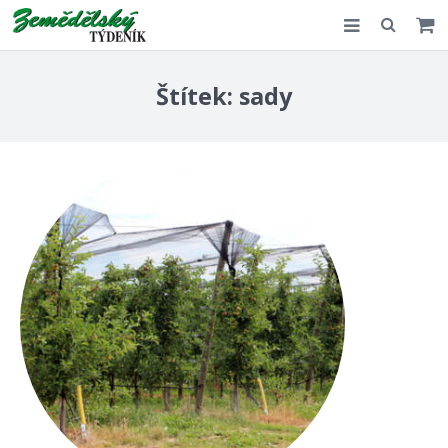
Slovensko
Štítek:
sady
Komentář
Akce
E-shop
Kontakt