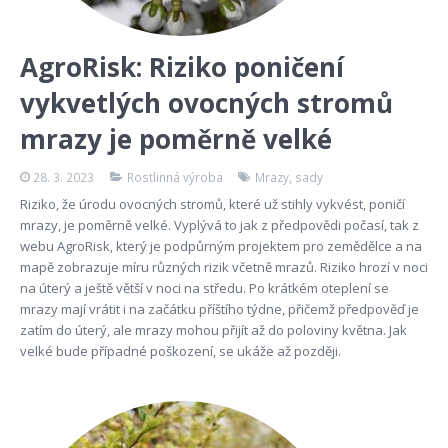
AgroRisk: Riziko poničení
vykvetlých ovocných stromů
mrazy je poměrně velké
28. 3. 2023
Rostlinná výroba
Mrazy
,
sady
Riziko, že úrodu ovocných stromů, které už stihly vykvést, poničí
mrazy, je poměrně velké. Vyplývá to jak z předpovědi počasí, tak z
webu AgroRisk, který je podpůrným projektem pro zemědělce a na
mapě zobrazuje míru různých rizik včetně mrazů. Riziko hrozí v noci
na úterý a ještě větší v noci na středu. Po krátkém oteplení se
mrazy mají vrátit i na začátku příštího týdne, přičemž předpověď je
zatím do úterý, ale mrazy mohou přijít až do poloviny května. Jak
velké bude případné poškození, se ukáže až později.