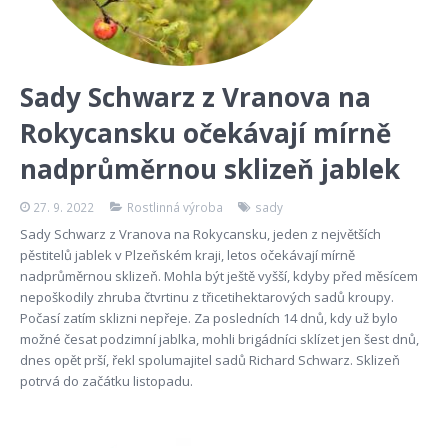
Sady Schwarz z Vranova na
Rokycansku očekávají mírně
nadprůměrnou sklizeň jablek
27. 9. 2022
Rostlinná výroba
sady
Sady Schwarz z Vranova na Rokycansku, jeden z největších
pěstitelů jablek v Plzeňském kraji, letos očekávají mírně
nadprůměrnou sklizeň. Mohla být ještě vyšší, kdyby před měsícem
nepoškodily zhruba čtvrtinu z třicetihektarových sadů kroupy.
Počasí zatím sklizni nepřeje. Za posledních 14 dnů, kdy už bylo
možné česat podzimní jablka, mohli brigádníci sklízet jen šest dnů,
dnes opět prší, řekl spolumajitel sadů Richard Schwarz. Sklizeň
potrvá do začátku listopadu.