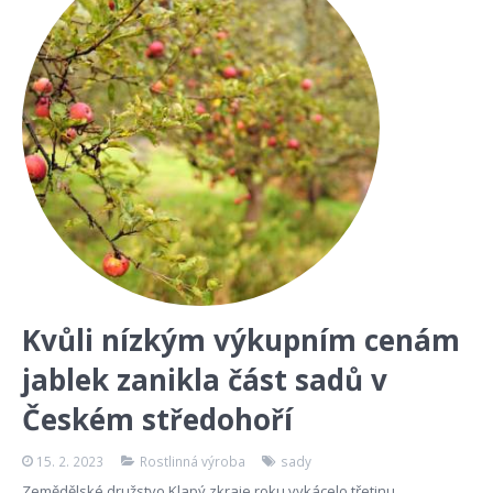
Kvůli nízkým výkupním cenám
jablek zanikla část sadů v
Českém středohoří
15. 2. 2023
Rostlinná výroba
sady
Zemědělské družstvo Klapý zkraje roku vykácelo třetinu