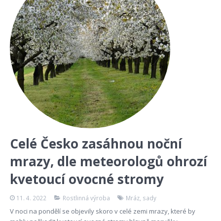
Celé Česko zasáhnou noční
mrazy, dle meteorologů ohrozí
kvetoucí ovocné stromy
11. 4. 2022
Rostlinná výroba
Mráz
,
sady
V noci na pondělí se objevily skoro v celé zemi mrazy, které by