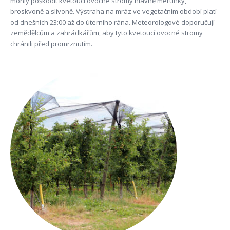
mohly poškodit kvetoucí ovocné stromy hlavně meruňky,
broskvoně a slivoně. Výstraha na mráz ve vegetačním období platí
od dnešních 23:00 až do úterního rána. Meteorologové doporučují
zemědělcům a zahrádkářům, aby tyto kvetoucí ovocné stromy
chránili před promrznutím.