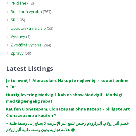
PR článek
(2)
Rostlinná výroba
(767)
SR
(105)
Upoutávka na číslo
(53)
Výstavy
(1)
Živočišná výroba
(284)
Zprávy
(59)
Latest Listings
Je to levnější Alprazolam. Nakupte nejlevněji – koupit online
z ČR :
Hurtig levering Modvigil. køb os show Modvigil – Modvigil
med tilgængelig rabat !
Kaufen Clonazepam. Clonazepam ohne Rezept – billigste Art
Clonazepam zu kaufen *
خصم ألبرازولام. ألبرازولام رخيص للبيع عبر الإنترنت لا يحتاج إلى وصفة طبية –
علامة تجارية بدون وصفة طبية ألبرازولام @