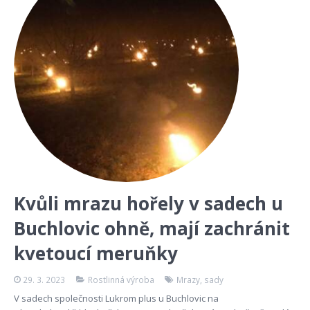
Kvůli mrazu hořely v sadech u
Buchlovic ohně, mají zachránit
kvetoucí meruňky
29. 3. 2023
Rostlinná výroba
Mrazy
,
sady
V sadech společnosti Lukrom plus u Buchlovic na