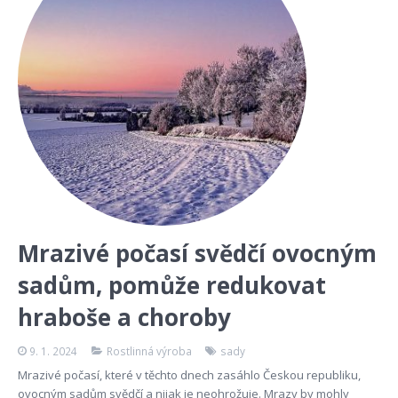
Mrazivé počasí svědčí ovocným
sadům, pomůže redukovat
hraboše a choroby
9. 1. 2024
Rostlinná výroba
sady
Mrazivé počasí, které v těchto dnech zasáhlo Českou republiku,
ovocným sadům svědčí a nijak je neohrožuje. Mrazy by mohly