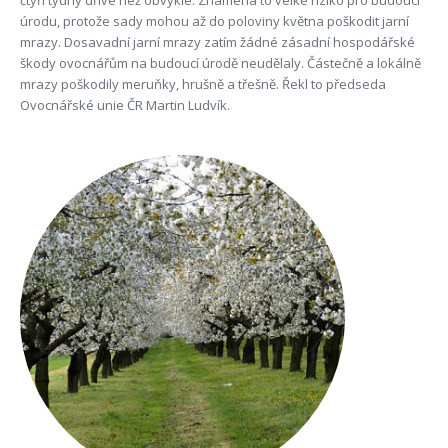
čtyři týdny dříve než obvykle. Znamená to velké riziko pro budoucí
úrodu, protože sady mohou až do poloviny května poškodit jarní
mrazy. Dosavadní jarní mrazy zatím žádné zásadní hospodářské
škody ovocnářům na budoucí úrodě neudělaly. Částečně a lokálně
mrazy poškodily meruňky, hrušně a třešně. Řekl to předseda
Ovocnářské unie ČR Martin Ludvík.