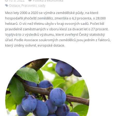
10. 5. 2022
Politika a ekonomika
Dotace
,
Pracovníci
,
sady
Mezi lety 2000 a 2020 se výměra zemědělské půdy, na které
hospodařili jihočeští zemědělci, zmenšila o 6,3 procenta, o 28.000
hektarů. O víc než třetinu ubylo v kraji ovocných sadů. Počet lidí
pravidelně zaměstnaných v oboru klesl za dvacet let o 27 procent.
Vyplývá to z výsledků výzkumu, které zveřejnil Český statistický
úřad. Podle Asociace soukromých zemědělců jsou jedním z faktorů,
který změny ovlivnil, evropské dotace.