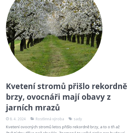
Kvetení stromů přišlo rekordně
brzy, ovocnáři mají obavy z
jarních mrazů
8. 4. 2024
Rostlinná výroba
sady
Kvetení ovocných stromů letos přišlo rekordně brzy, a to o tři až