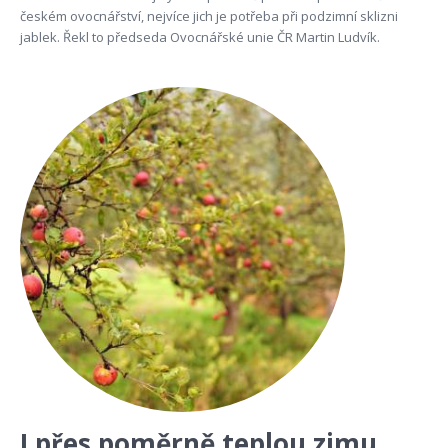
českém ovocnářství, nejvíce jich je potřeba při podzimní sklizni
jablek. Řekl to předseda Ovocnářské unie ČR Martin Ludvík.
I přes poměrně teplou zimu