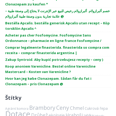
Clonazepam zu kaufen *
خصم ألبرازولام. ألبرازولام رخيص للبيع عبر الإنترنت لا يحتاج إلى وصفة طبية –
علامة تجارية بدون وصفة طبية ألبرازولام @
Beställa Apcalis. beställa generisk Apcalis utan recept – Köp
torsklön Apcalis ^
Acheter pas cher Fosfomycine. Fosfomycine Sans
Ordonnance – pharmacie en ligne france Fosfomycine /
Comprar legalmente finasterida. finasterida so compra com
receita – comprar finasterida argentina |
Zakup Syntroid. Aby kupić potrzebujesz recepty – ceny )
Koop anoniem Varenicline. Bestel online Varenicline
Mastercard – Kosten van Varenicline ?
Hvor kan jeg købe Clonazepam. Sådan får du fat i
Clonazepam – pris Clonazepam @
Štítky
Brambory
Ceny
Chmel
Cukrová řepa
Agrární komora
Dotace
Drůbež
Hraboši
ekologie
Jablka
Jahody