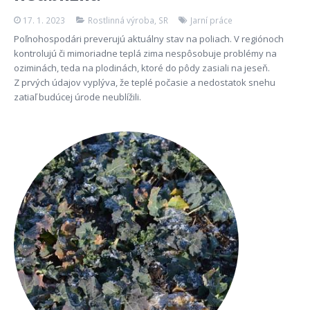
17. 1. 2023
Rostlinná výroba
,
SR
Jarní práce
Poľnohospodári preverujú aktuálny stav na poliach. V regiónoch
kontrolujú či mimoriadne teplá zima nespôsobuje problémy na
oziminách, teda na plodinách, ktoré do pôdy zasiali na jeseň.
Z prvých údajov vyplýva, že teplé počasie a nedostatok snehu
zatiaľ budúcej úrode neublížili.