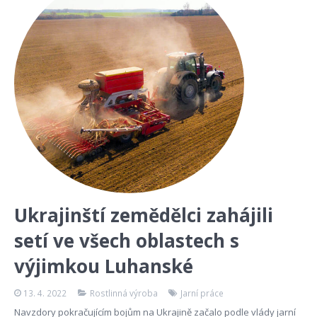
Ukrajinští zemědělci zahájili
setí ve všech oblastech s
výjimkou Luhanské
13. 4. 2022
Rostlinná výroba
Jarní práce
Navzdory pokračujícím bojům na Ukrajině začalo podle vlády jarní