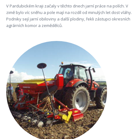
V Pardubickém kraji začaly v těchto dnech jarní práce na polích. V
zimě bylo víc sněhu a pole mají na rozdíl od minulých let dost vláhy.
Podniky sejí jarní obiloviny a další plodiny, řekli zástupci okresních
agrárních komor a zemědělců.