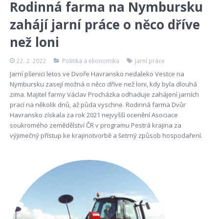
Rodinná farma na Nymbursku
zahájí jarní práce o něco dříve
než loni
22. 2. 2022
Politika a ekonomika
Jarní práce
Jarní pšenici letos ve Dvoře Havransko nedaleko Vestce na
Nymbursku zasejí možná o něco dříve než loni, kdy byla dlouhá
zima. Majitel farmy Václav Procházka odhaduje zahájení jarních
prací na několik dnů, až půda vyschne. Rodinná farma Dvůr
Havransko získala za rok 2021 nejvyšší ocenění Asociace
soukromého zemědělství ČR v programu Pestrá krajina za
výjimečný přístup ke krajinotvorbě a šetrný způsob hospodaření.