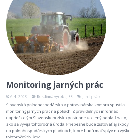
Monitoring jarných prác
6. 4. 2023
Rostlinná výroba
,
SR
Jarní práce
Slovenská poľnohospodárska a potravinárska komora spustila
monitoring jarných prác na poliach. Z pravidelných informácií
naprieč celým Slovenskom získa postupne ucelený pohľad na to,
ako sa vyvíja tohtoročná úroda. Priebežne bude zisťovať aj škody
na poľnohospodárskych plodinách, ktoré budú mať vplyv na výšku
tohtoročných úrod.