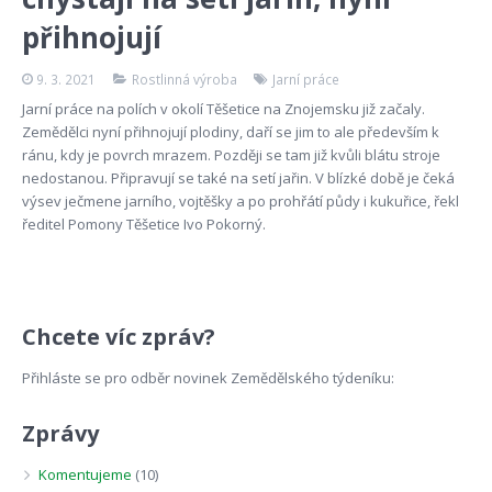
přihnojují
9. 3. 2021
Rostlinná výroba
Jarní práce
Jarní práce na polích v okolí Těšetice na Znojemsku již začaly.
Zemědělci nyní přihnojují plodiny, daří se jim to ale především k
ránu, kdy je povrch mrazem. Později se tam již kvůli blátu stroje
nedostanou. Připravují se také na setí jařin. V blízké době je čeká
výsev ječmene jarního, vojtěšky a po prohřátí půdy i kukuřice, řekl
ředitel Pomony Těšetice Ivo Pokorný.
Chcete víc zpráv?
Přihláste se pro odběr novinek Zemědělského týdeníku:
Zprávy
Komentujeme
(10)