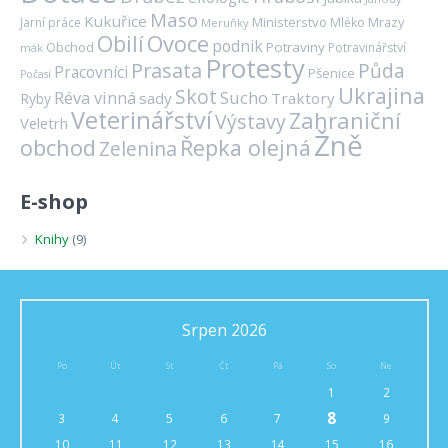
Maso
Kukuřice
Ministerstvo
Mrazy
Jarní práce
Mléko
Meruňky
Ovoce
Obilí
podnik
Obchod
Potraviny
Potravinářství
mák
Protesty
Prasata
Půda
Pracovníci
Pšenice
Počasí
Ukrajina
Skot
Réva vinná
Sucho
sady
Traktory
Ryby
Veterinářství
Zahraniční
Výstavy
Veletrh
Žně
obchod
Řepka olejná
Zelenina
E-shop
Knihy
(9)
Srpen 2026
Po
Út
St
Čt
Pá
So
Ne
1
2
8
3
4
5
6
7
9
10
11
12
13
14
15
16