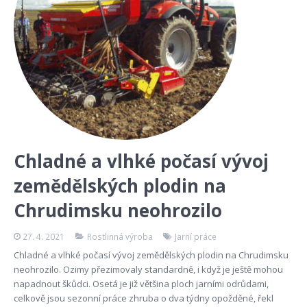
Chladné a vlhké počasí vývoj
zemědělských plodin na
Chrudimsku neohrozilo
27. 4. 2021
Rostlinná výroba
Jarní práce
Chladné a vlhké počasí vývoj zemědělských plodin na Chrudimsku
neohrozilo. Ozimy přezimovaly standardně, i když je ještě mohou
napadnout škůdci. Osetá je již většina ploch jarními odrůdami,
celkově jsou sezonní práce zhruba o dva týdny opožděné, řekl