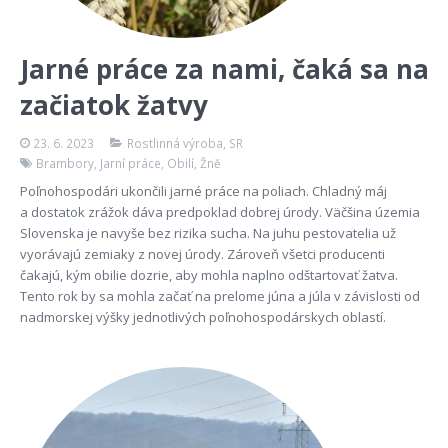
Jarné práce za nami, čaká sa na
začiatok žatvy
23. 6. 2023
Rostlinná výroba
,
SR
Brambory
,
Jarní práce
,
Obilí
,
Žně
Poľnohospodári ukončili jarné práce na poliach. Chladný máj
a dostatok zrážok dáva predpoklad dobrej úrody. Väčšina územia
Slovenska je navyše bez rizika sucha. Na juhu pestovatelia už
vyorávajú zemiaky z novej úrody. Zároveň všetci producenti
čakajú, kým obilie dozrie, aby mohla naplno odštartovať žatva.
Tento rok by sa mohla začať na prelome júna a júla v závislosti od
nadmorskej výšky jednotlivých poľnohospodárskych oblastí.