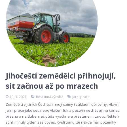
Jihočeští zemědělci přihnojují,
sít začnou až po mrazech
10. 3. 2021
Rostlinná výroba
Jarní práce
Zemědělci v jižních Čechách hnojí ozimy i základní obiloviny. Hlavní
jarní práce jako setí nebo vláčení luk a pastvin nechávají na konec
března a na duben, až půda vyschne a přestane mrznout. Někteří
stihli minulý týden zasít oves. Kvůli tomu, že někde měli pozemky