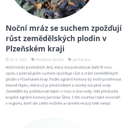
Noční mráz se suchem zpožďují
růst zemědělských plodin v
Plzeňském kraji
20. 4. 2022
Rostlinná výroba
Jarní práce
Noční mráz posledních dnů, který má pokračovat další tři noci,
spolu s pokračujícím suchem zpožďuje růst a zrání zemědělských
plodin v Plzeňském kraji. Podle agrární komory by mohl postihnout
hlavně řepku, která už je před květem a stonky má plné vody.
Zemědělci by potřebovali teplo i v noci a více vody, řekl předseda
krajské agrární komory Jaroslav Šíma. S tím souhlasí také ovocnáři
v regionu, kteří ale zatím nočními a ranními mrazy tolik netrpí.