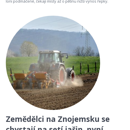
loni podmáčené, čekají místy až o pětinu nižší výnos řepky.
Zemědělci na Znojemsku se
chystají na setí jařin, nyní