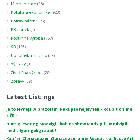
Mechanizace
(38)
Politika a ekonomika
(923)
Potravinářství
(25)
PR článek
(2)
Rostlinná výroba
(767)
SR
(105)
Upoutávka na číslo
(53)
Výstavy
(1)
Živočišná výroba
(284)
Zprávy
(59)
Latest Listings
Je to levnější Alprazolam. Nakupte nejlevněji – koupit online
z ČR :
Hurtig levering Modvigil. køb os show Modvigil – Modvigil
med tilgængelig rabat !
Kaufen Clonazepam. Clonazepam ohne Rezept – billigste Art