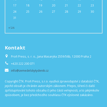
17
18
19
20
21
22
23
24
25
26
27
28
29
30
31
« Lis
Kontakt
Profi Press, s. r. o., Jana Masaryka 2559/56b, 12000 Praha 2
+420 222 200 071
info@zemedelskytydenik.cz
Copyright ČTK. Profi Press, s.r.o. využívá zpravodajství z databází ČTK,
jejichž obsah je chráněn autorským zákonem. Přepis, šíření či další
zpřístupňování tohoto obsahu či jeho části veřejnosti, a to jakýmkoliv
způsobem, je bez předchozího souhlasu ČTK výslovně zakázáno.