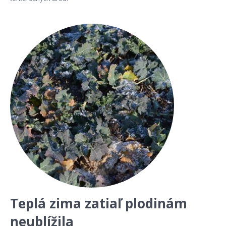
Teplá zima zatiaľ plodinám
neublížila