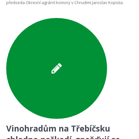
předseda Okresní agrární komory v Chrudimi Jaroslav Kopista.
Vinohradům na Třebíčsku