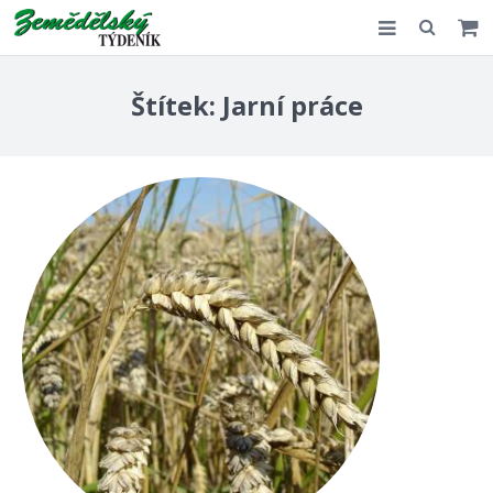
Slovensko
Štítek:
Jarní práce
Komentář
Akce
E-shop
Kontakt