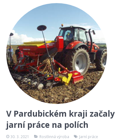
V Pardubickém kraji začaly
jarní práce na polích
30. 3. 2021
Rostlinná výroba
Jarní práce