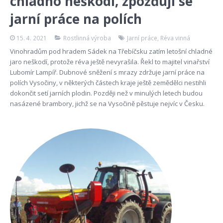
chladno neškodí, zpožďují se
jarní práce na polích
15. 4. 2021
Rostlinná výroba
Jarní práce
,
Réva vinná
Vinohradům pod hradem Sádek na Třebíčsku zatím letošní chladné
jaro neškodí, protože réva ještě nevyrašila. Řekl to majitel vinařství
Lubomír Lampíř. Dubnové sněžení s mrazy zdržuje jarní práce na
polích Vysočiny, v některých částech kraje ještě zemědělci nestihli
dokončit setí jarních plodin. Později než v minulých letech budou
nasázené brambory, jichž se na Vysočině pěstuje nejvíc v Česku.