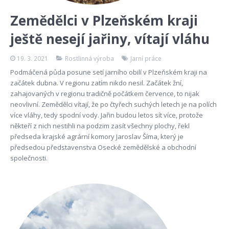
Zemědělci v Plzeňském kraji
ještě nesejí jařiny, vítají vláhu
19. 3. 2021
Rostlinná výroba
Jarní práce
Podmáčená půda posune setí jarního obilí v Plzeňském kraji na
začátek dubna. V regionu zatím nikdo nesil. Začátek žní,
zahajovaných v regionu tradičně počátkem července, to nijak
neovlivní. Zemědělci vítají, že po čtyřech suchých letech je na polích
více vláhy, tedy spodní vody. Jařin budou letos sít více, protože
někteří z nich nestihli na podzim zasít všechny plochy, řekl
předseda krajské agrární komory Jaroslav Šíma, který je
předsedou představenstva Osecké zemědělské a obchodní
společnosti.