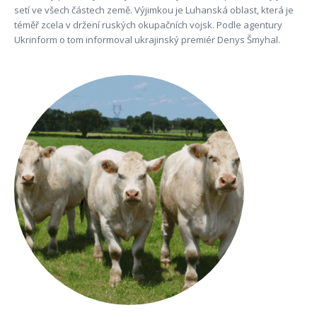
setí ve všech částech země. Výjimkou je Luhanská oblast, která je
téměř zcela v držení ruských okupačních vojsk. Podle agentury
Ukrinform o tom informoval ukrajinský premiér Denys Šmyhal.