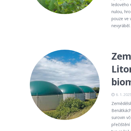
ledového 
nulou, hro
pouze ve v
nevyráběl.
Zem
Lit
bio
6. 1. 202
Zemědělsk
Benátkách 
surovin v
přečištěn