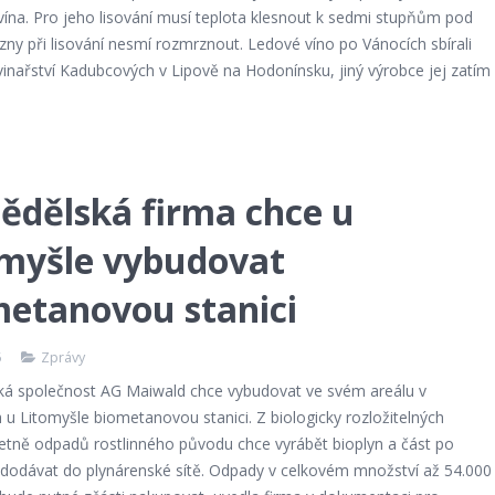
vína. Pro jeho lisování musí teplota klesnout k sedmi stupňům pod
zny při lisování nesmí rozmrznout. Ledové víno po Vánocích sbírali
inařství Kadubcových v Lipově na Hodonínsku, jiný výrobce jej zatím
ědělská firma chce u
omyšle vybudovat
metanovou stanici
5
Zprávy
á společnost AG Maiwald chce vybudovat ve svém areálu v
u Litomyšle biometanovou stanici. Z biologicky rozložitelných
četně odpadů rostlinného původu chce vyrábět bioplyn a část po
í dodávat do plynárenské sítě. Odpady v celkovém množství až 54.000