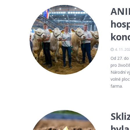
ANI
hos
kon
4. 11. 20
Od 27. do 
pro živoč
Národní vý
volné plo
farma.
Skli
byla