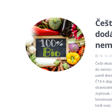
Češt
dodá
nemo
16. 12. 2
Čeští ekol
do nemocn
uvedl dne
ČTK k dis
stravování
zvyšovat, 
hmotnosti
tvrdí svaz.