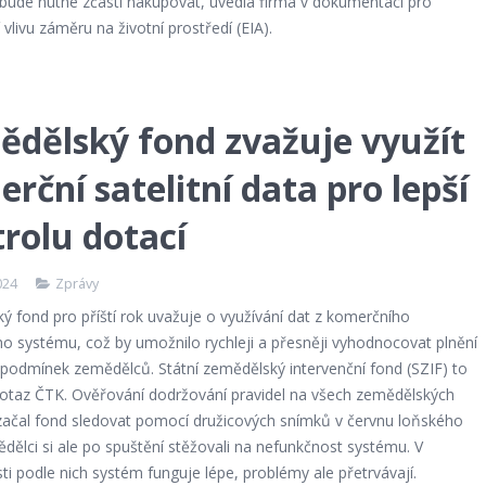
 bude nutné zčásti nakupovat, uvedla firma v dokumentaci pro
vlivu záměru na životní prostředí (EIA).
dělský fond zvažuje využít
rční satelitní data pro lepší
rolu dotací
024
Zprávy
 fond pro příští rok uvažuje o využívání dat z komerčního
ho systému, což by umožnilo rychleji a přesněji vyhodnocovat plnění
 podmínek zemědělců. Státní zemědělský intervenční fond (SZIF) to
dotaz ČTK. Ověřování dodržování pravidel na všech zemědělských
začal fond sledovat pomocí družicových snímků v červnu loňského
dělci si ale po spuštění stěžovali na nefunkčnost systému. V
i podle nich systém funguje lépe, problémy ale přetrvávají.