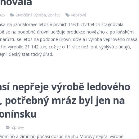
gnovala
025
Živočišná výroba
,
Zprávy
vepřové
a na jižní Moravě letos v prvních třech čtvrtletích stagnovala.
ě se na podobné úrovni udržuje produkce hovězího a po loňském
nárůstu se letos na podobné úrovni držela i výroba vepřového masa.
ho vyrobilo 21 142 tun, což je o 11 více než loni, vyplývá z údajů,
ejnil Český statistický úřad.
sí nepřeje výrobě ledového
, potřebný mráz byl jen na
onínsku
5
Zprávy
zimního a zimního počasí dosud na jihu Moravy nepřál výrobě