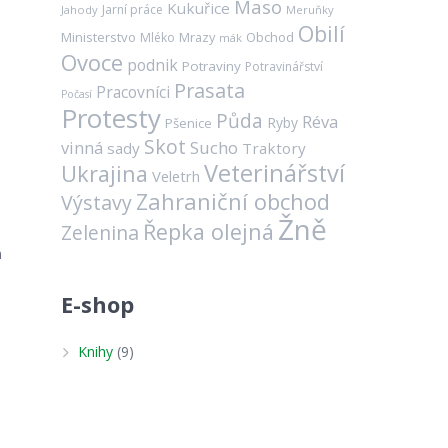
Maso
Kukuřice
Jarní práce
Jahody
Meruňky
Obilí
Ministerstvo
Mrazy
Obchod
Mléko
mák
Ovoce
podnik
Potraviny
Potravinářství
Prasata
Pracovníci
Počasí
Protesty
Půda
Réva
Ryby
Pšenice
Skot
vinná
Sucho
sady
Traktory
Veterinářství
Ukrajina
Veletrh
Zahraniční obchod
Výstavy
Žně
Řepka olejná
Zelenina
n
E-shop
Knihy
(9)