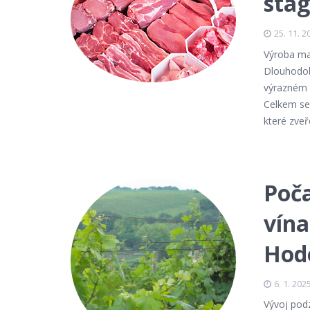
sta
25. 11. 2
Výroba mas
Dlouhodob
výrazném 
Celkem se 
které zveř
Poča
vína
Hod
6. 1. 202
Vývoj pod