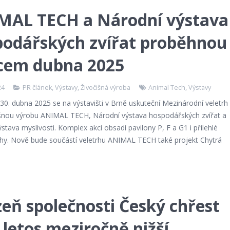
MAL TECH a Národní výstava
podářských zvířat proběhnou
cem dubna 2025
24
PR článek
,
Výstavy
,
Živočišná výroba
Animal Tech
,
Výstavy
30. dubna 2025 se na výstavišti v Brně uskuteční Mezinárodní veletrh
išnou výrobu ANIMAL TECH, Národní výstava hospodářských zvířat a
stava myslivosti. Komplex akcí obsadí pavilony P, F a G1 i přilehlé
chy. Nově bude součástí veletrhu ANIMAL TECH také projekt Chytrá
zeň společnosti Český chřest
 letos meziročně nižší,