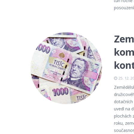
tun ročně
posouzení 
Země
kome
kont
25. 12. 2
Zemědělský
družicové
dotačních
uvedl na 
plochách 
roku, země
současnost