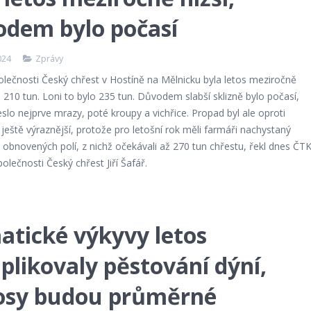
odem bylo počasí
024
Zprávy
olečnosti Český chřest v Hostíně na Mělnicku byla letos meziročně
ila 210 tun. Loni to bylo 235 tun. Důvodem slabší sklizně bylo počasí,
eslo nejprve mrazy, poté kroupy a vichřice. Propad byl ale oproti
ještě výraznější, protože pro letošní rok měli farmáři nachystaný
l obnovených polí, z nichž očekávali až 270 tun chřestu, řekl dnes ČT
polečnosti Český chřest Jiří Šafář.
atické výkyvy letos
likovaly pěstování dýní,
osy budou průměrné