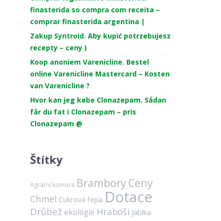
finasterida so compra com receita –
comprar finasterida argentina |
Zakup Syntroid. Aby kupić potrzebujesz
recepty – ceny )
Koop anoniem Varenicline. Bestel
online Varenicline Mastercard – Kosten
van Varenicline ?
Hvor kan jeg købe Clonazepam. Sådan
får du fat i Clonazepam – pris
Clonazepam @
Štítky
Brambory
Ceny
Agrární komora
Dotace
Chmel
Cukrová řepa
Drůbež
Hraboši
ekologie
Jablka