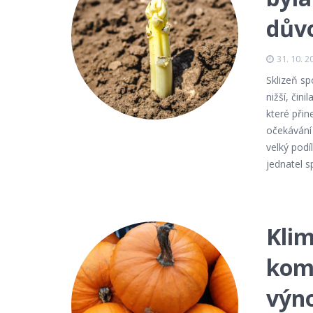
dův
31. 10. 2
Sklizeň sp
nižší, čin
které přin
očekávání 
velký podí
jednatel s
Klim
komp
výn