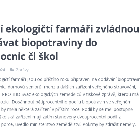
í ekologičtí farmáři zvládnou
vat biopotraviny do
cnic či škol
024
Zprávy
ogičtí farmáři jsou od příštího roku připraveni na dodávání biopotravi
ic, domovů seniorů, menz a dalších zařízení veřejného stravování,
s PRO-BIO Svaz ekologických zemědělců v tiskové zprávě, kterou má
pozici. Dosáhnout pětiprocentního podílu biopotravin ve veřejném
 by měla některá zařízení v příštím roce. Podíl by se měl postupně
školská zařízení mají zatím stanovený dvouprocentní podíl z
 porce, uvedlo ministerstvo zemědělství. Pokrmy by zdražit neměly,