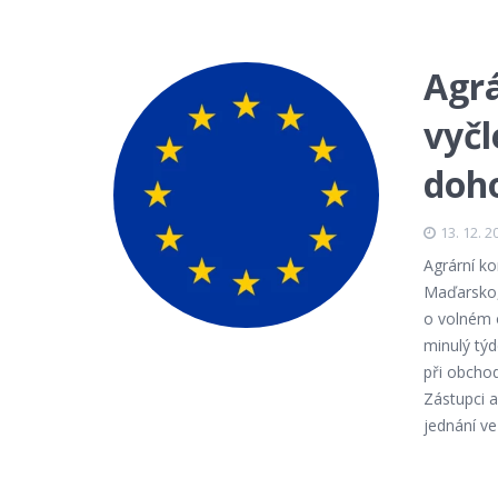
Agrá
vyčl
doh
13. 12. 2
Agrární k
Maďarsko, 
o volném 
minulý tý
při obcho
Zástupci 
jednání v