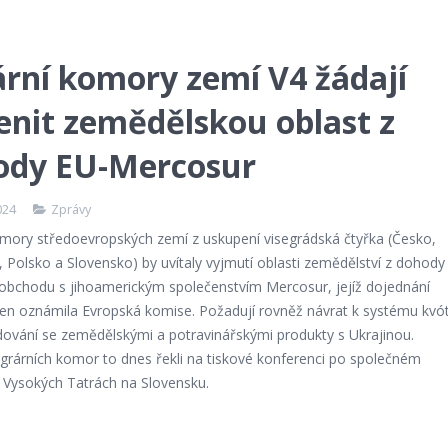
rní komory zemí V4 žádají
enit zemědělskou oblast z
ody EU-Mercosur
024
Zprávy
omory středoevropských zemí z uskupení visegrádská čtyřka (Česko,
Polsko a Slovensko) by uvítaly vyjmutí oblasti zemědělství z dohody
obchodu s jihoamerickým společenstvím Mercosur, jejíž dojednání
den oznámila Evropská komise. Požadují rovněž návrat k systému kvó
dování se zemědělskými a potravinářskými produkty s Ukrajinou.
agrárních komor to dnes řekli na tiskové konferenci po společném
e Vysokých Tatrách na Slovensku.