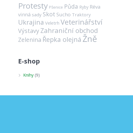
Protesty
Půda
Réva
Ryby
Pšenice
Skot
vinná
Sucho
sady
Traktory
Veterinářství
Ukrajina
Veletrh
Zahraniční obchod
Výstavy
Žně
Řepka olejná
Zelenina
E-shop
Knihy
(9)