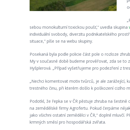
p
o
„
sebou monokulturní toxickou poušť,“ uvedla skupina
individuální svobody, diverzitu podnikatelského prost
situace,“ píše se na webu skupiny.
Posekaná byla podle policie část pole o rozloze zhrub
My v současné době budeme prověřovat, zda se to zakl
Hyšplerová. „Případ vyšetřujeme pro podezření z tres
„Nechci komentovat motiv tvůrců, je ale zarážející, ka
trestného činu, při kterém došlo k poškození cizího m
Podotkl, že řepka se v ČR pěstuje zhruba na šestině 
na zemědělské firmy Agrofertu. Pokud čerpáme něja
jako všichni ostatní zemědělci v ČR,“ doplnil mluvčí.
krmných směsí pro hospodářská zvířata.