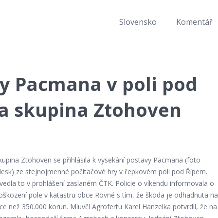
Slovensko
Komentář
y Pacmana v poli pod
la skupina Ztohoven
kupina Ztohoven se přihlásila k vysekání postavy Pacmana (foto
lesk) ze stejnojmenné počítačové hry v řepkovém poli pod Řípem.
vedla to v prohlášení zaslaném ČTK. Policie o víkendu informovala o
oškození pole v katastru obce Rovné s tím, že škoda je odhadnuta na
íce než 350.000 korun. Mluvčí Agrofertu Karel Hanzelka potvrdil, že na