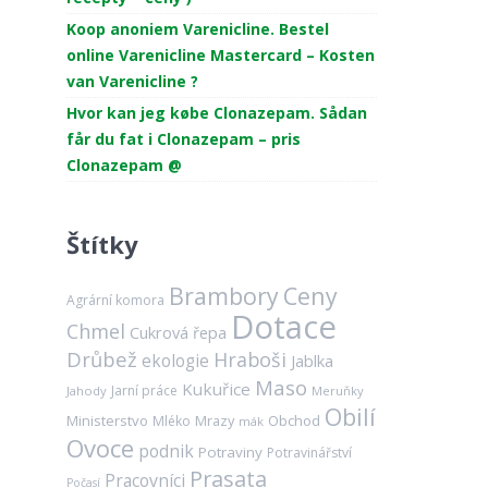
Koop anoniem Varenicline. Bestel
online Varenicline Mastercard – Kosten
van Varenicline ?
Hvor kan jeg købe Clonazepam. Sådan
får du fat i Clonazepam – pris
Clonazepam @
Štítky
Brambory
Ceny
Agrární komora
Dotace
Chmel
Cukrová řepa
Drůbež
Hraboši
ekologie
Jablka
Maso
Kukuřice
Jarní práce
Jahody
Meruňky
Obilí
Ministerstvo
Mrazy
Obchod
Mléko
mák
Ovoce
podnik
Potraviny
Potravinářství
Prasata
Pracovníci
Počasí