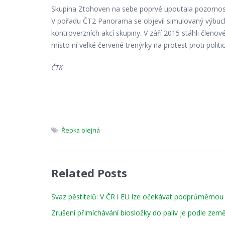
Skupina Ztohoven na sebe poprvé upoutala pozornost š
V pořadu ČT2 Panorama se objevil simulovaný výbuch
kontroverzních akcí skupiny. V září 2015 stáhli členo
místo ní velké červené trenýrky na protest proti poli
ČTK
Řepka olejná
Related Posts
Svaz pěstitelů: V ČR i EU lze očekávat podprůměrnou 
Zrušení přimíchávání biosložky do paliv je podle ze