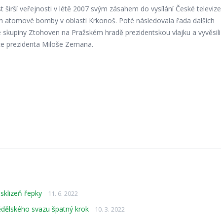
irší veřejnosti v létě 2007 svým zásahem do vysílání České televize
 atomové bomby v oblasti Krkonoš. Poté následovala řada dalších
vé skupiny Ztohoven na Pražském hradě prezidentskou vlajku a vyvěsili
tice prezidenta Miloše Zemana.
sklizeň řepky
11. 6. 2022
mědělského svazu špatný krok
10. 3. 2022