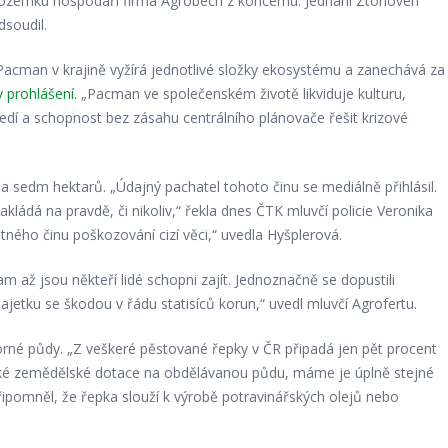
ozemku hospodaří firma Agrobech z koncernu. Jednání Ztohoven
dsoudil.
Pacman v krajině vyžírá jednotlivé složky ekosystému a zanechává za
v prohlášení.
„Pacman ve společenském životě likviduje kulturu,
ředí a schopnost bez zásahu centrálního plánovače řešit krizové
a sedm hektarů. „Údajný pachatel tohoto činu se mediálně přihlásil.
ádá na pravdě, či nikoliv,“ řekla dnes ČTK mluvčí policie Veronika
tného činu poškozování cizí věci,“ uvedla Hyšplerová.
m až jsou někteří lidé schopni zajít. Jednoznačně se dopustili
ajetku se škodou v řádu statisíců korun,“ uvedl mluvčí Agrofertu.
orné půdy. „Z veškeré pěstované řepky v ČR připadá jen pět procent
ké zemědělské dotace na obdělávanou půdu, máme je úplně stejné
 Připomněl, že řepka slouží k výrobě potravinářských olejů nebo