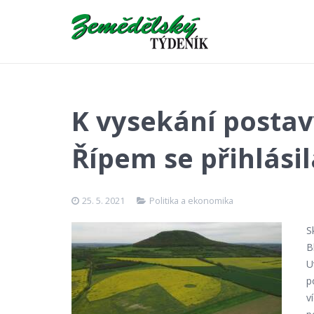
K vysekání postav
Řípem se přihlási
25. 5. 2021
Politika a ekonomika
S
B
U
p
v