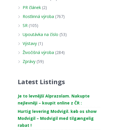
PR článek
(2)
Rostlinná výroba
(767)
SR
(105)
Upoutávka na číslo
(53)
Výstavy
(1)
Živočišná výroba
(284)
Zprávy
(59)
Latest Listings
Je to levnější Alprazolam. Nakupte
nejlevněji – koupit online z ČR :
Hurtig levering Modvigil. køb os show
Modvigil – Modvigil med tilgængelig
rabat !