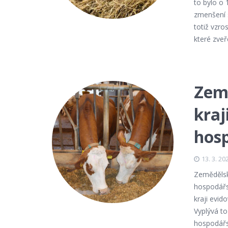
to bylo o 
zmenšení 
totiž vzro
které zveř
Zem
kraj
hosp
13. 3. 20
Zemědělské
hospodářsk
kraji evid
Vyplývá to
hospodářsk