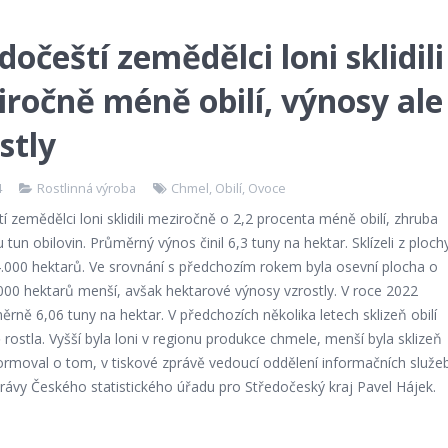
dočeští zemědělci loni sklidili
ročně méně obilí, výnosy ale
stly
4
Rostlinná výroba
Chmel
,
Obilí
,
Ovoce
í zemědělci loni sklidili meziročně o 2,2 procenta méně obilí, zhruba
u tun obilovin. Průměrný výnos činil 6,3 tuny na hektar. Sklízeli z ploch
.000 hektarů. Ve srovnání s předchozím rokem byla osevní plocha o
000 hektarů menší, avšak hektarové výnosy vzrostly. V roce 2022
měrně 6,06 tuny na hektar. V předchozích několika letech sklizeň obilí
rostla. Vyšší byla loni v regionu produkce chmele, menší byla sklizeň
formoval o tom, v tiskové zprávě vedoucí oddělení informačních služe
rávy Českého statistického úřadu pro Středočeský kraj Pavel Hájek.