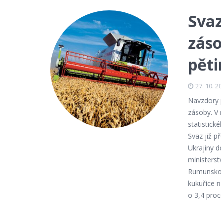
Svaz
záso
pěti
27. 10. 2
Navzdory 
zásoby. V
statistic
Svaz již p
Ukrajiny d
ministerst
Rumunsko. 
kukuřice n
o 3,4 proc