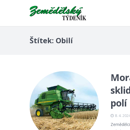
Štítek:
Obilí
Mora
skli
polí
8. 4. 202
Zemědělci 