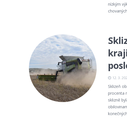
nízkým vý
chovaných 
Skli
kraj
posl
12. 3. 20
Sklizeň ob
procenta 
sklizně b
obilovinami
konečných 