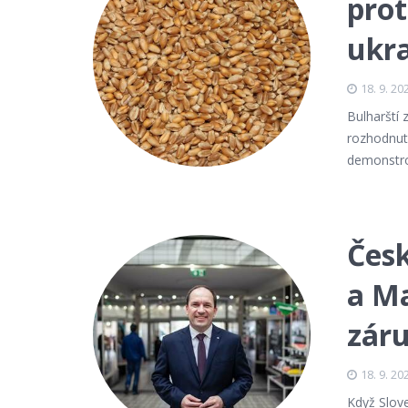
prot
ukra
18. 9. 20
Bulharští
rozhodnutí
demonstro
Česk
a Ma
zár
18. 9. 20
Když Slove