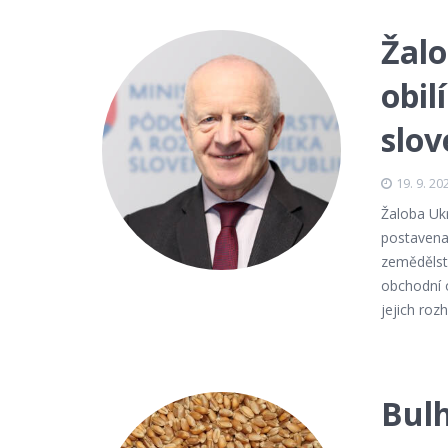
Žalo
obil
slov
19. 9. 20
Žaloba Uk
postavena
zemědělst
obchodní 
jejich roz
Bulh