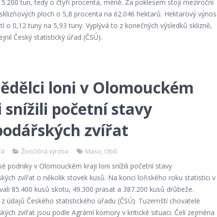
15.200 tun, tedy o čtyři procenta, méně. Za poklesem stojí meziroční
sklizňových ploch o 5,8 procenta na 62.046 hektarů. Hektarový výnos
stl o 0,12 tuny na 5,93 tuny. Vyplývá to z konečných výsledků sklizně,
ejnil Český statistický úřad (ČSÚ).
ědělci loni v Olomouckém
i snížili početní stavy
odářských zvířat
24
Živočišná výroba
Maso
,
Obilí
 podniky v Olomouckém kraji loni snížili početní stavy
ých zvířat o několik stovek kusů. Na konci loňského roku statistici v
ovali 85.400 kusů skotu, 49.300 prasat a 387.200 kusů drůbeže.
 z údajů Českého statistického úřadu (ČSÚ). Tuzemští chovatelé
ých zvířat jsou podle Agrární komory v kritické situaci. Čelí zejména