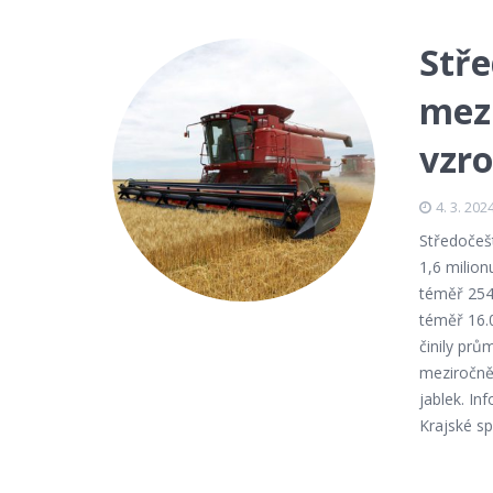
Stře
mezi
vzro
4. 3. 202
Středočešt
1,6 milion
téměř 254
téměř 16.
činily prů
meziročně 
jablek. In
Krajské sp