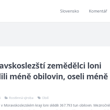
Slovensko
Komentář
vskoslezští zemědělci loni
dili méně obilovin, oseli méně
4
Rostlinná výroba
Obilí
v Moravskoslezském kraji loni sklidili 367.793 tun obilovin. Meziročn