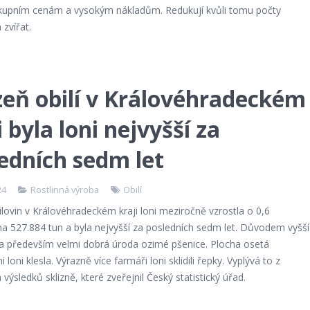
kupním cenám a vysokým nákladům. Redukují kvůli tomu počty
zvířat.
zeň obilí v Královéhradeckém
i byla loni nejvyšší za
edních sedm let
24
Rostlinná výroba
Obilí
ilovin v Královéhradeckém kraji loni meziročně vzrostla o 0,6
na 527.884 tun a byla nejvyšší za posledních sedm let. Důvodem vyšší
yla především velmi dobrá úroda ozimé pšenice. Plocha osetá
 loni klesla. Výrazně více farmáři loni sklidili řepky. Vyplývá to z
výsledků sklizně, které zveřejnil Český statistický úřad.