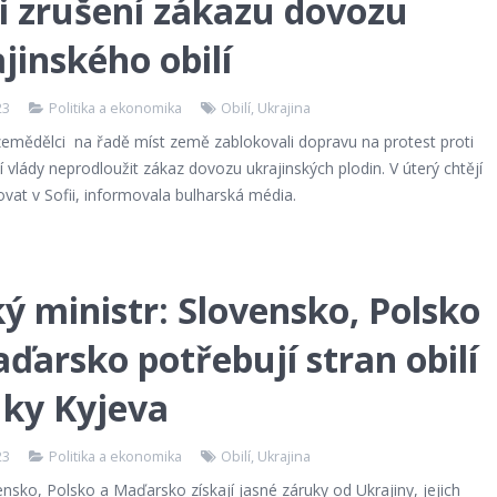
i zrušení zákazu dovozu
jinského obilí
23
Politika a ekonomika
Obilí
,
Ukrajina
 zemědělci na řadě míst země zablokovali dopravu na protest proti
 vlády neprodloužit zákaz dovozu ukrajinských plodin. V úterý chtějí
vat v Sofii, informovala bulharská média.
ý ministr: Slovensko, Polsko
ďarsko potřebují stran obilí
uky Kyjeva
23
Politika a ekonomika
Obilí
,
Ukrajina
nsko, Polsko a Maďarsko získají jasné záruky od Ukrajiny, jejich