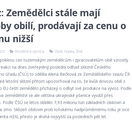
: Zemědělci stále mají
by obilí, prodávají za cenu o
nu nižší
023
Rostlinná výroba
Obilí
,
řepka
,
Žně
poklesu cen tuzemským zemědělcům i zpracovatelům obilí vzrostly
 reakci na dnes zveřejněný poslední odhad sklizně Českého
kého úřadu (ČSÚ) to sdělila Alena Bečková ze Zemědělského svazu ČR.
řed letošní sklizní přitom upozorňoval na to, že kvůli dovozu obilí z
o EU čeští zemědělci přicházejí o odbyt své produkce na vývoz. Podle
va zemědělství se ale většina ukrajinské pšenice vyváží přes
Podle ČSÚ se letos sklidilo 7,93 milionu tun základních obilovin a
a zrno. Sklizeň obilovin proti loňskému nadprůměrnému roku je sice
enta nižší, přesto je druhá nejvyšší za posledních pět let.