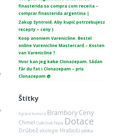
finasterida so compra com receita –
comprar finasterida argentina |
Zakup Syntroid. Aby kupić potrzebujesz
recepty – ceny )
Koop anoniem Varenicline. Bestel
online Varenicline Mastercard – Kosten
van Varenicline ?
Hvor kan jeg købe Clonazepam. Sådan
får du fat i Clonazepam – pris
y
Clonazepam @
Štítky
b
Brambory
Ceny
Agrární komora
Dotace
Chmel
Cukrová řepa
Drůbež
Hraboši
ekologie
Jablka