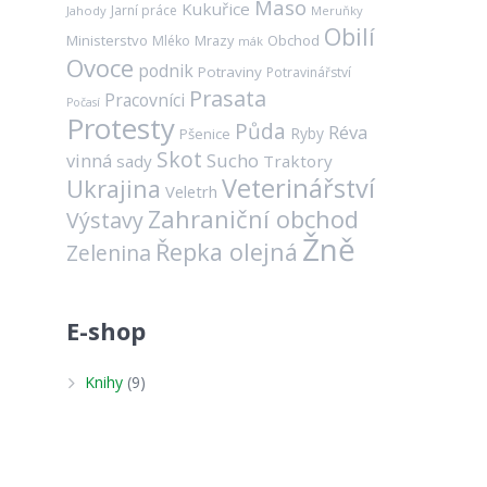
Maso
Kukuřice
Jarní práce
Jahody
Meruňky
Obilí
Ministerstvo
Mrazy
Obchod
Mléko
mák
Ovoce
podnik
Potraviny
Potravinářství
Prasata
Pracovníci
Počasí
Protesty
Půda
Réva
Ryby
Pšenice
Skot
vinná
Sucho
sady
Traktory
Veterinářství
Ukrajina
Veletrh
Zahraniční obchod
Výstavy
Žně
Řepka olejná
Zelenina
E-shop
Knihy
(9)