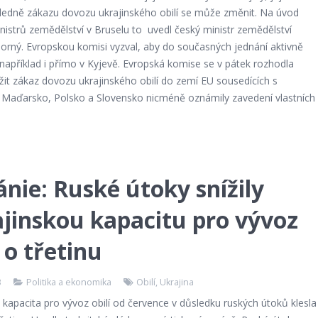
hledně zákazu dovozu ukrajinského obilí se může změnit. Na úvod
nistrů zemědělství v Bruselu to uvedl český ministr zemědělství
orný. Evropskou komisi vyzval, aby do současných jednání aktivně
 například i přímo v Kyjevě. Evropská komise se v pátek rozhodla
it zákaz dovozu ukrajinského obilí do zemí EU sousedících s
. Maďarsko, Polsko a Slovensko nicméně oznámily zavedení vlastních
ánie: Ruské útoky snížily
jinskou kapacitu pro vývoz
í o třetinu
3
Politika a ekonomika
Obilí
,
Ukrajina
 kapacita pro vývoz obilí od července v důsledku ruských útoků klesla