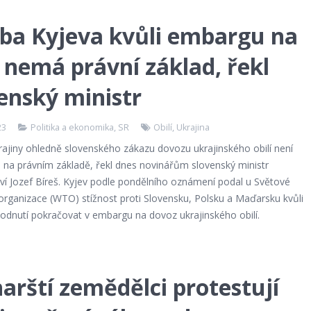
ba Kyjeva kvůli embargu na
í nemá právní základ, řekl
enský ministr
23
Politika a ekonomika
,
SR
Obilí
,
Ukrajina
rajiny ohledně slovenského zákazu dovozu ukrajinského obilí není
 na právním základě, řekl dnes novinářům slovenský ministr
ví Jozef Bíreš. Kyjev podle pondělního oznámení podal u Světové
organizace (WTO) stížnost proti Slovensku, Polsku a Maďarsku kvůli
hodnutí pokračovat v embargu na dovoz ukrajinského obilí.
arští zemědělci protestují