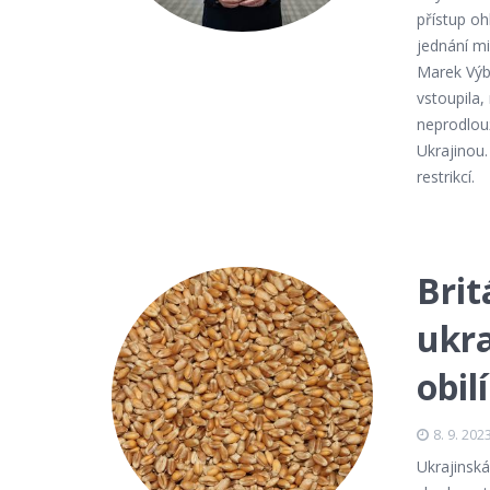
přístup o
jednání mi
Marek Výb
vstoupila,
neprodlouž
Ukrajinou
restrikcí.
Brit
ukra
obil
8. 9. 202
Ukrajinská