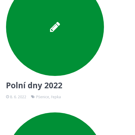
Polní dny 2022
8. 6. 2022
Pšenice
,
řepka