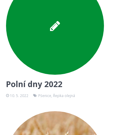
Polní dny 2022
10. 5. 2022
Pšenice
,
Řepka olejná