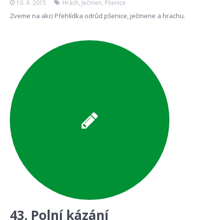
10. 6. 2015
Hrách
,
Ječmen
,
Pšenice
Zveme na akci Přehlídka odrůd pšenice, ječmene a hrachu.
43. Polní kázání