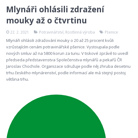
Mlynáři ohlásili zdražení
mouky až o čtvrtinu
22. 2. 2021
Potravinářství
,
Rostlinná výroba
Pšenice
Mlynáři ohlásili zdražování mouky o 20 až 25 procent kvůli
vzrůstajícím cenám potravinářské pšenice. Vystoupala podle
nových smluv až na 5800 korun za tunu. V tiskové zprávě to uvedl
předseda představenstva Společenstva mlynářů a pekařů ČR
Jaroslav Chochole. Organizace sdružuje podle něj zhruba desetinu
trhu českého mlynárenství, podle informací ale má stejný postoj
většina trhu.