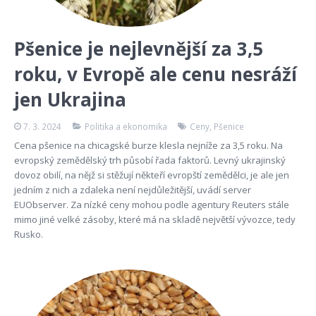
Pšenice je nejlevnější za 3,5
roku, v Evropě ale cenu nesráží
jen Ukrajina
7. 3. 2024
Politika a ekonomika
Ceny
,
Pšenice
Cena pšenice na chicagské burze klesla nejníže za 3,5 roku. Na
evropský zemědělský trh působí řada faktorů. Levný ukrajinský
dovoz obilí, na nějž si stěžují někteří evropští zemědělci, je ale jen
jedním z nich a zdaleka není nejdůležitější, uvádí server
EUObserver. Za nízké ceny mohou podle agentury Reuters stále
mimo jiné velké zásoby, které má na skladě největší vývozce, tedy
Rusko.