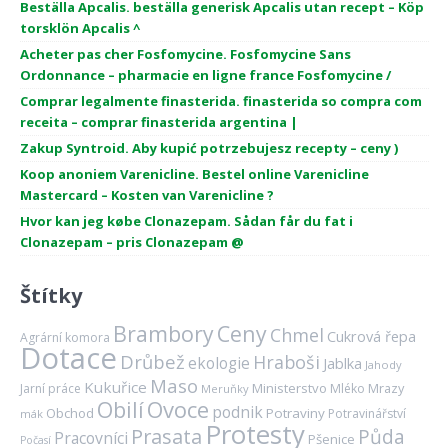
Beställa Apcalis. beställa generisk Apcalis utan recept – Köp
torsklön Apcalis ^
Acheter pas cher Fosfomycine. Fosfomycine Sans
Ordonnance – pharmacie en ligne france Fosfomycine /
Comprar legalmente finasterida. finasterida so compra com
receita – comprar finasterida argentina |
Zakup Syntroid. Aby kupić potrzebujesz recepty – ceny )
Koop anoniem Varenicline. Bestel online Varenicline
Mastercard – Kosten van Varenicline ?
Hvor kan jeg købe Clonazepam. Sådan får du fat i
Clonazepam – pris Clonazepam @
Štítky
Brambory
Ceny
Chmel
Cukrová řepa
Agrární komora
Dotace
Drůbež
Hraboši
ekologie
Jablka
Jahody
Maso
Kukuřice
Ministerstvo
Mrazy
Jarní práce
Mléko
Meruňky
Ovoce
Obilí
podnik
Obchod
Potraviny
Potravinářství
mák
Protesty
Prasata
Půda
Pracovníci
Pšenice
Počasí