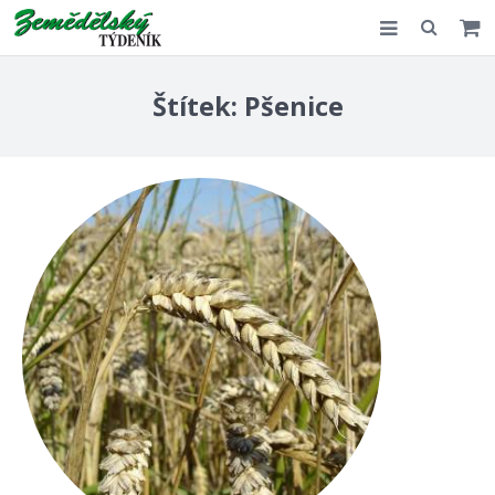
Slovensko
Štítek:
Pšenice
Komentář
Akce
E-shop
Kontakt