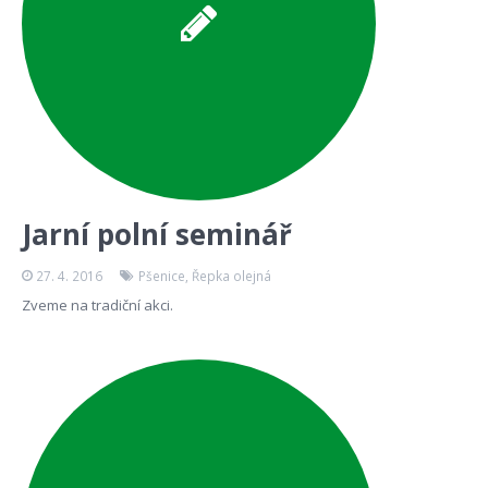
Jarní polní seminář
27. 4. 2016
Pšenice
,
Řepka olejná
Zveme na tradiční akci.