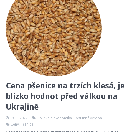
Cena pšenice na trzích klesá, je
blízko hodnot před válkou na
Ukrajině
19. 9. 2022
Politika a ekonomika
,
Rostlinná výroba
Ceny
,
Pšenice
Cena pšenice na světových trzích klesá a jeden bušl (27,2 kg) se