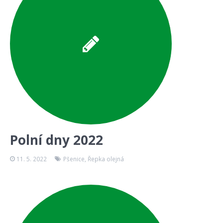
Polní dny 2022
11. 5. 2022
Pšenice
,
Řepka olejná