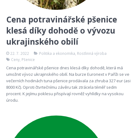
Cena potravinářské pšenice
klesá díky dohodě o vývozu
ukrajinského obilí
22. 7. 2022
Politika a ekonomika
,
Rostlinná výroba
Ceny
,
Pšenice
Cena potravinářské pšenice dnes klesá díky dohodě, která má
umožnit vývoz ukrajinského obilí. Na burze Euronext v Paříži se ve
večerních hodinách tuna pšenice prodávala za zhruba 327 eur (asi
8000 Kč). Oproti čtvrtečnímu závěru tak ztrácela téměř sedm
procent. K jejímu poklesu přispívají rovněž vyhlídky na vysokou
úrodu.