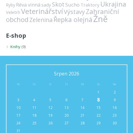
Ukrajina
Skot
Réva vinná
Sucho
sady
Traktory
Ryby
Veterinářství
Zahraniční
Výstavy
Veletrh
Žně
obchod
Řepka olejná
Zelenina
E-shop
Knihy
(9)
Srpen 2026
Po
Út
St
Čt
Pá
So
Ne
1
2
8
3
4
5
6
7
9
10
11
12
13
14
15
16
17
18
19
20
21
22
23
24
25
26
27
28
29
30
31