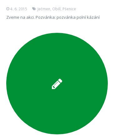
4. 6. 2015
Ječmen
,
Obilí
,
Pšenice
Zveme na akci. Pozvánka: pozvánka polní kázání