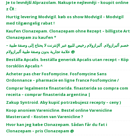
Je to levnější Alprazolam. Nakupte nejlevněji – koupit online
z ČR :
Hurtig levering Modvigil. køb os show Modvigil – Modvigil
med tilgængelig rabat !
Kaufen Clonazepam. Clonazepam ohne Rezept – billigste Art
Clonazepam zu kaufen *
خصم ألبرازولام. ألبرازولام رخيص للبيع عبر الإنترنت لا يحتاج إلى وصفة طبية –
علامة تجارية بدون وصفة طبية ألبرازولام @
Beställa Apcalis. beställa generisk Apcalis utan recept – Köp
torsklön Apcalis ^
Acheter pas cher Fosfomycine. Fosfomycine Sans
Ordonnance – pharmacie en ligne france Fosfomycine /
Comprar legalmente finasterida. finasterida so compra com
receita – comprar finasterida argentina |
Zakup Syntroid. Aby kupić potrzebujesz recepty – ceny )
Koop anoniem Varenicline. Bestel online Varenicline
Mastercard – Kosten van Varenicline ?
Hvor kan jeg købe Clonazepam. Sådan får du fat i
Clonazepam – pris Clonazepam @