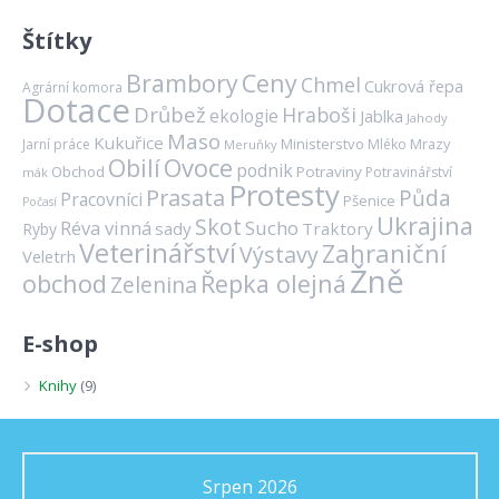
Štítky
Brambory
Ceny
Chmel
Cukrová řepa
Agrární komora
Dotace
Drůbež
Hraboši
ekologie
Jablka
Jahody
Maso
Kukuřice
Ministerstvo
Mrazy
Jarní práce
Mléko
Meruňky
Ovoce
Obilí
podnik
Obchod
Potraviny
Potravinářství
mák
Protesty
Prasata
Půda
Pracovníci
Pšenice
Počasí
Ukrajina
Skot
Réva vinná
Sucho
sady
Traktory
Ryby
Veterinářství
Zahraniční
Výstavy
Veletrh
Žně
obchod
Řepka olejná
Zelenina
E-shop
Knihy
(9)
Srpen 2026