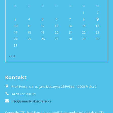
Po
Út
St
Čt
Pá
So
Ne
1
2
9
3
4
5
6
7
8
10
11
12
13
14
15
16
17
18
19
20
21
22
23
24
25
26
27
28
29
30
31
« Lis
Kontakt
Profi Press, s. r. o., Jana Masaryka 2559/56b, 12000 Praha 2
+420 222 200 071
info@zemedelskytydenik.cz
Copyright ČTK. Profi Press, s.r.o. využívá zpravodajství z databází ČTK,