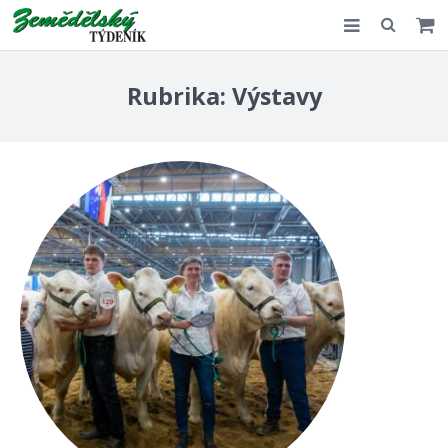
Slovensko
Rubrika:
Výstavy
Komentář
Akce
E-shop
Kontakt