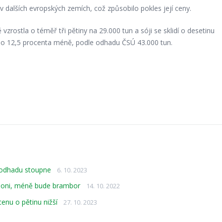
v dalších evropských zemích, což způsobilo pokles její ceny.
rostla o téměř tři pětiny na 29.000 tun a sóji se sklidí o desetinu
 o 12,5 procenta méně, podle odhadu ČSÚ 43.000 tun.
 odhadu stoupne
6. 10. 2023
ž loni, méně bude brambor
14. 10. 2022
cenu o pětinu nižší
27. 10. 2023