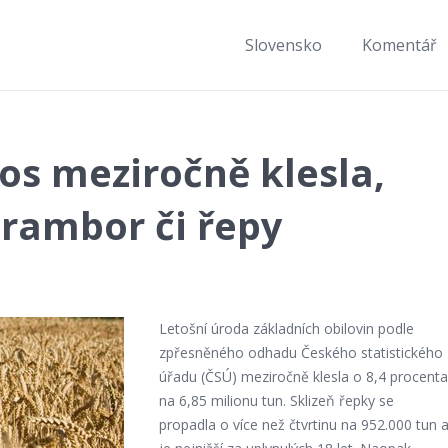
Slovensko
Komentář
tos meziročně klesla,
brambor či řepy
Letošní úroda základních obilovin podle
zpřesněného odhadu Českého statistického
úřadu (ČSÚ) meziročně klesla o 8,4 procenta
na 6,85 milionu tun. Sklizeň řepky se
propadla o více než čtvrtinu na 952.000 tun 