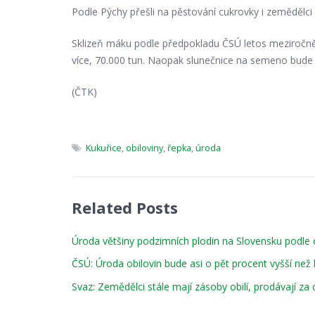
Podle Pýchy přešli na pěstování cukrovky i zemědělci 
Sklizeň máku podle předpokladu ČSÚ letos meziročně vz
více, 70.000 tun. Naopak slunečnice na semeno bude
(ČTK)
Kukuřice
,
obiloviny
,
řepka
,
úroda
Related Posts
Úroda většiny podzimních plodin na Slovensku podle
ČSÚ: Úroda obilovin bude asi o pět procent vyšší ne
Svaz: Zemědělci stále mají zásoby obilí, prodávají za 