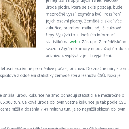
je nejnižší za uplynulých 18 let. Naopak
úroda plodin, které se sklízí později, bude
meziročně vyšší, zejména kvůli rozšíření
jejich osevní plochy. Zemědělci sklidí více
kukuřice, brambor, máku, sóji či cukrové
řepy. Vyplývá to z dnešních informací
statistiků na
webu
. Zástupci Zemědělského
svazu a Agrární komory nepovažují úrodu za
příznivou, vyplývá z jejich vyjádření.
s letošní extrémně proměnlivé počasí, příznivá. Do značné míry k tom
íšilová z oddělení statistiky zemědělství a lesnictví ČSÚ. Nižší je
e snížila, úrodu kukuřice na zrno odhadují statistici ale meziročně o
 565.000 tun. Celková úroda obilovin včetně kukuřice je tak podle ČSÚ
nta nižší a dosáhla 7,41 milionu tun. Je to nejnižší sklizeň obilovin
lizní farmářům na tržbách meziroční propad ve výši kolem sedmi