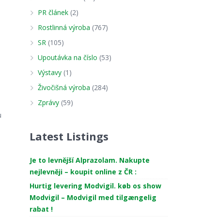
PR článek
(2)
Rostlinná výroba
(767)
SR
(105)
Upoutávka na číslo
(53)
Výstavy
(1)
Živočišná výroba
(284)
Zprávy
(59)
u
Latest Listings
Je to levnější Alprazolam. Nakupte
nejlevněji – koupit online z ČR :
Hurtig levering Modvigil. køb os show
Modvigil – Modvigil med tilgængelig
rabat !