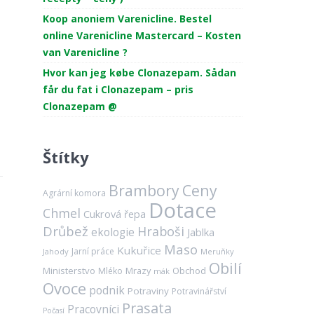
Koop anoniem Varenicline. Bestel
online Varenicline Mastercard – Kosten
van Varenicline ?
Hvor kan jeg købe Clonazepam. Sådan
får du fat i Clonazepam – pris
Clonazepam @
Štítky
Brambory
Ceny
Agrární komora
Dotace
Chmel
Cukrová řepa
Drůbež
Hraboši
ekologie
Jablka
Maso
Kukuřice
Jarní práce
Jahody
Meruňky
Obilí
Ministerstvo
Mrazy
Obchod
Mléko
mák
Ovoce
podnik
Potraviny
Potravinářství
Prasata
Pracovníci
Počasí