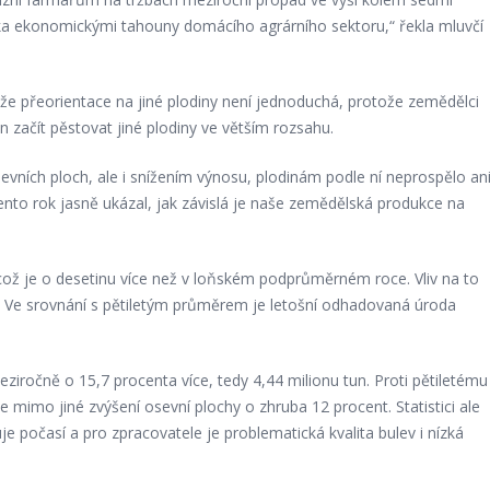
epka ekonomickými tahouny domácího agrárního sektoru,“ řekla mluvčí
e přeorientace na jiné plodiny není jednoduchá, protože zemědělci
začít pěstovat jiné plodiny ve větším rozsahu.
vních ploch, ale i snížením výnosu, plodinám podle ní neprospělo an
Tento rok jasně ukázal, jak závislá je naše zemědělská produkce na
 což je o desetinu více než v loňském podprůměrném roce. Vliv na to
. Ve srovnání s pětiletým průměrem je letošní odhadovaná úroda
eziročně o 15,7 procenta více, tedy 4,44 milionu tun. Proti pětiletému
 mimo jiné zvýšení osevní plochy o zhruba 12 procent. Statistici ale
je počasí a pro zpracovatele je problematická kvalita bulev i nízká