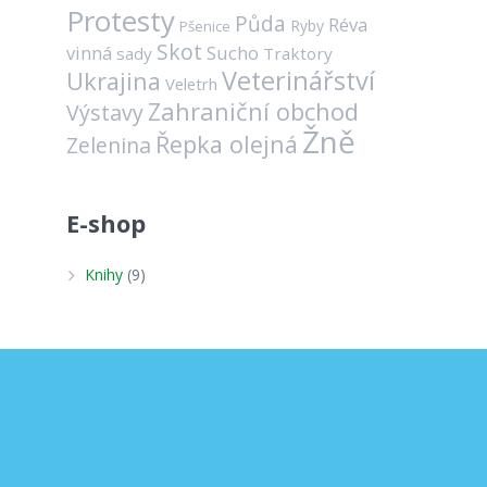
Protesty
Půda
Réva
Ryby
Pšenice
Skot
vinná
Sucho
sady
Traktory
Veterinářství
Ukrajina
Veletrh
Zahraniční obchod
Výstavy
Žně
Řepka olejná
Zelenina
E-shop
Knihy
(9)