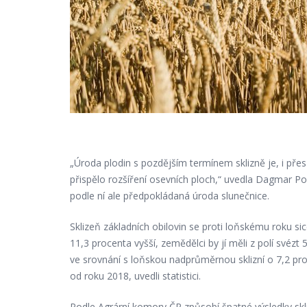
„Úroda plodin s pozdějším termínem sklizně je, i pře
přispělo rozšíření osevních ploch,“ uvedla Dagmar Posp
podle ní ale předpokládaná úroda slunečnice.
Sklizeň základních obilovin se proti loňskému roku sic
11,3 procenta vyšší, zemědělci by jí měli z polí svézt
ve srovnání s loňskou nadprůměrnou sklizní o 7,2 proce
od roku 2018, uvedli statistici.
Podle Agrární komory ČR způsobí špatné výsledky sk