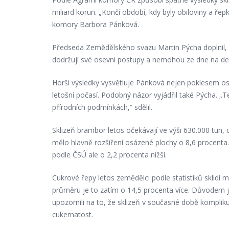
miliard korun. „Končí období, kdy byly obiloviny a ř
komory Barbora Pánková.
Předseda Zemědělského svazu Martin Pýcha doplnil, ž
dodržují své osevní postupy a nemohou ze dne na den 
Horší výsledky vysvětluje Pánková nejen poklesem ose
letošní počasí. Podobný názor vyjádřil také Pýcha. „
přírodních podmínkách,“ sdělil.
Sklizeň brambor letos očekávají ve výši 630.000 tun,
mělo hlavně rozšíření osázené plochy o 8,6 procenta
podle ČSÚ ale o 2,2 procenta nižší.
Cukrové řepy letos zemědělci podle statistiků sklidí m
průměru je to zatím o 14,5 procenta více. Důvodem je
upozornili na to, že sklizeň v současné době kompliku
cukernatost.