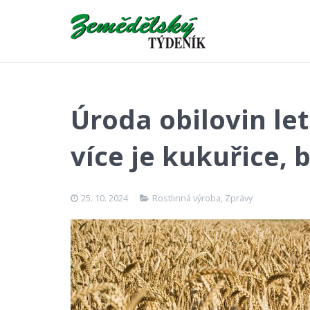
Úroda obilovin le
více je kukuřice, 
25. 10. 2024
Rostlinná výroba
,
Zprávy