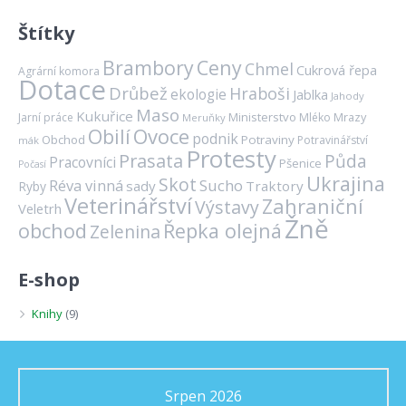
Štítky
Brambory
Ceny
Chmel
Cukrová řepa
Agrární komora
Dotace
Drůbež
Hraboši
ekologie
Jablka
Jahody
Maso
Kukuřice
Ministerstvo
Mrazy
Jarní práce
Mléko
Meruňky
Ovoce
Obilí
podnik
Obchod
Potraviny
Potravinářství
mák
Protesty
Prasata
Půda
Pracovníci
Pšenice
Počasí
Ukrajina
Skot
Réva vinná
Sucho
sady
Traktory
Ryby
Veterinářství
Zahraniční
Výstavy
Veletrh
Žně
obchod
Řepka olejná
Zelenina
E-shop
Knihy
(9)
Srpen 2026