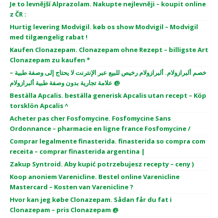
Je to levnější Alprazolam. Nakupte nejlevněji – koupit online
z ČR :
Hurtig levering Modvigil. køb os show Modvigil – Modvigil
med tilgængelig rabat !
Kaufen Clonazepam. Clonazepam ohne Rezept – billigste Art
Clonazepam zu kaufen *
خصم ألبرازولام. ألبرازولام رخيص للبيع عبر الإنترنت لا يحتاج إلى وصفة طبية –
علامة تجارية بدون وصفة طبية ألبرازولام @
Beställa Apcalis. beställa generisk Apcalis utan recept – Köp
torsklön Apcalis ^
Acheter pas cher Fosfomycine. Fosfomycine Sans
Ordonnance – pharmacie en ligne france Fosfomycine /
Comprar legalmente finasterida. finasterida so compra com
receita – comprar finasterida argentina |
Zakup Syntroid. Aby kupić potrzebujesz recepty – ceny )
Koop anoniem Varenicline. Bestel online Varenicline
Mastercard – Kosten van Varenicline ?
Hvor kan jeg købe Clonazepam. Sådan får du fat i
Clonazepam – pris Clonazepam @