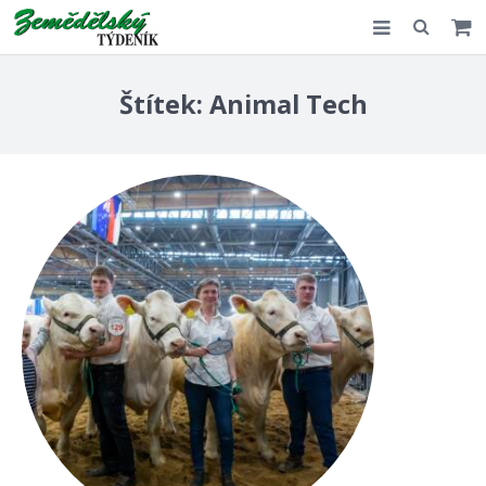
Slovensko
Štítek:
Animal Tech
Komentář
Akce
E-shop
Kontakt