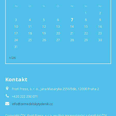
Po
Út
St
Čt
Pá
So
Ne
1
2
7
3
4
5
6
8
9
10
11
12
13
14
15
16
17
18
19
20
21
22
23
24
25
26
27
28
29
30
31
« Lis
Kontakt
Profi Press, s. r. o., Jana Masaryka 2559/56b, 12000 Praha 2
+420 222 200 071
info@zemedelskytydenik.cz
Copyright ČTK. Profi Press, s.r.o. využívá zpravodajství z databází ČTK,