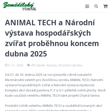
Slovensko
ANIMAL TECH a Národní
Komentář
výstava hospodářských
Akce
zvířat proběhnou koncem
E-shop
dubna 2025
Kontakt
4. 11. 2024
PR článek
,
Výstavy
,
Živočišná výroba
Od 27. do 30. dubna 2025 se na výstavišti v Brně uskuteční
Mezinárodní veletrh pro živočišnou výrobu ANIMAL TECH, Národní
výstava hospodářských zvířat a Národní výstava myslivosti.
Komplex akcí obsadí pavilony P, F a G1 i přilehlé volné plochy. Nově
bude součástí veletrhu ANIMAL TECH také projekt Chytrá farma.
Poslední ročník veletrhu ANIMAL TECH a souběžně konaných akcí
se konal v roce 2023 v mimořádném pětidenním termínu a