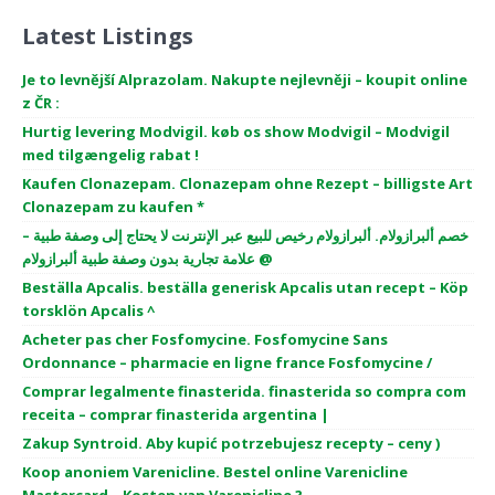
Latest Listings
Je to levnější Alprazolam. Nakupte nejlevněji – koupit online
z ČR :
Hurtig levering Modvigil. køb os show Modvigil – Modvigil
med tilgængelig rabat !
Kaufen Clonazepam. Clonazepam ohne Rezept – billigste Art
Clonazepam zu kaufen *
خصم ألبرازولام. ألبرازولام رخيص للبيع عبر الإنترنت لا يحتاج إلى وصفة طبية –
علامة تجارية بدون وصفة طبية ألبرازولام @
Beställa Apcalis. beställa generisk Apcalis utan recept – Köp
torsklön Apcalis ^
Acheter pas cher Fosfomycine. Fosfomycine Sans
Ordonnance – pharmacie en ligne france Fosfomycine /
Comprar legalmente finasterida. finasterida so compra com
receita – comprar finasterida argentina |
Zakup Syntroid. Aby kupić potrzebujesz recepty – ceny )
Koop anoniem Varenicline. Bestel online Varenicline