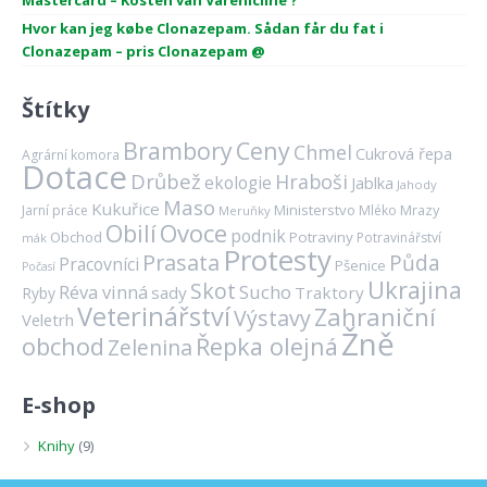
Mastercard – Kosten van Varenicline ?
Hvor kan jeg købe Clonazepam. Sådan får du fat i
Clonazepam – pris Clonazepam @
Štítky
Brambory
Ceny
Chmel
Cukrová řepa
Agrární komora
Dotace
Drůbež
Hraboši
ekologie
Jablka
Jahody
Maso
Kukuřice
Ministerstvo
Mrazy
Jarní práce
Mléko
Meruňky
Ovoce
Obilí
podnik
Obchod
Potraviny
Potravinářství
mák
Protesty
Prasata
Půda
Pracovníci
Pšenice
Počasí
Ukrajina
Skot
Réva vinná
Sucho
sady
Traktory
Ryby
Veterinářství
Zahraniční
Výstavy
Veletrh
Žně
obchod
Řepka olejná
Zelenina
E-shop
Knihy
(9)