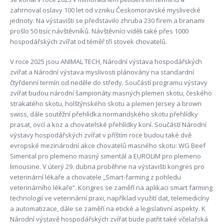
zahrnoval oslavy 100 let od vzniku Českomoravské myslivecké
jednoty. Na výstavišti se představilo zhruba 230 firem a branami
prošlo 50 tisíc návštěvníků. Návštěvníci viděli také přes 1000
hospodářských zvířat od téměř tří stovek chovatelů.
V roce 2025 jsou ANIMAL TECH, Národní výstava hospodářských
zvířat a Národní výstava myslivosti plánovány na standardní
čtyřdenní termín od neděle do středy. Součástí programu výstavy
zvířat budou národní šampionáty masných plemen skotu, českého
strakatého skotu, holštýnského skotu a plemen Jersey a brown
swiss, dále soutěžní přehlídka normandského skotu přehlídky
prasat, ovcí a koz a chovatelské přehlídky koní. Součástí Národní
výstavy hospodářských zvířat v příštím roce budou také dvě
evropské mezinárodní akce chovatelů masného skotu: WG Beef
Simental pro plemeno masný simentál a EUROLIM pro plemeno
limousine. V úterý 29. dubna proběhne na výstavišti kongres pro
veterinární lékaře a chovatele „Smart-farming z pohledu
veterinárního lékaře“. Kongres se zaměří na aplikaci smart farming
technologií ve veterinární praxi, například využití dat, telemedicíny
a automatizace, dále se zaměří na etické a legislativní aspekty. K
Národní výstavě hospodářských zvířat bude patřit také včelařská