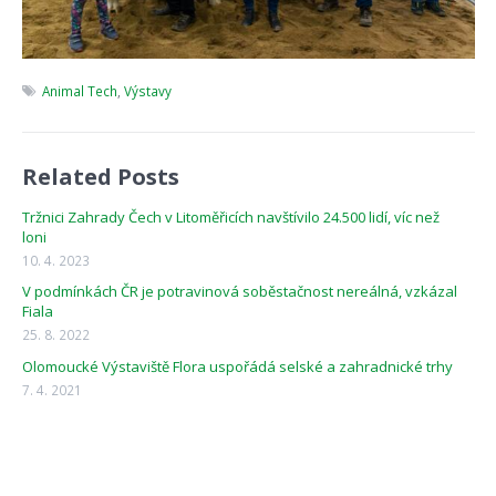
Animal Tech
,
Výstavy
Related Posts
Tržnici Zahrady Čech v Litoměřicích navštívilo 24.500 lidí, víc než
loni
10. 4. 2023
V podmínkách ČR je potravinová soběstačnost nereálná, vzkázal
Fiala
25. 8. 2022
Olomoucké Výstaviště Flora uspořádá selské a zahradnické trhy
7. 4. 2021