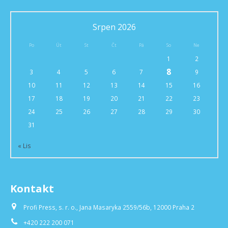
Srpen 2026
Po
Út
St
Čt
Pá
So
Ne
1
2
8
3
4
5
6
7
9
10
11
12
13
14
15
16
17
18
19
20
21
22
23
24
25
26
27
28
29
30
31
« Lis
Kontakt
Profi Press, s. r. o., Jana Masaryka 2559/56b, 12000 Praha 2
+420 222 200 071