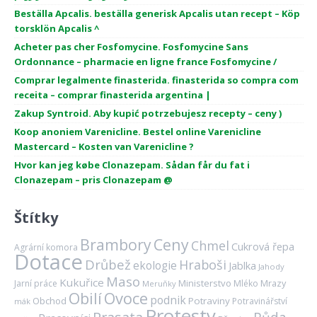
Beställa Apcalis. beställa generisk Apcalis utan recept – Köp
torsklön Apcalis ^
Acheter pas cher Fosfomycine. Fosfomycine Sans
Ordonnance – pharmacie en ligne france Fosfomycine /
Comprar legalmente finasterida. finasterida so compra com
receita – comprar finasterida argentina |
Zakup Syntroid. Aby kupić potrzebujesz recepty – ceny )
Koop anoniem Varenicline. Bestel online Varenicline
Mastercard – Kosten van Varenicline ?
Hvor kan jeg købe Clonazepam. Sådan får du fat i
Clonazepam – pris Clonazepam @
Štítky
Brambory
Ceny
Chmel
Cukrová řepa
Agrární komora
Dotace
Drůbež
Hraboši
ekologie
Jablka
Jahody
Maso
Kukuřice
Ministerstvo
Mrazy
Jarní práce
Mléko
Meruňky
Ovoce
Obilí
podnik
Obchod
Potraviny
Potravinářství
mák
Protesty