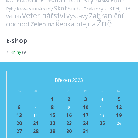
Prasata
Půda
Pracovníci
Pšenice
Počasí
Ukrajina
Skot
Réva vinná
Sucho
sady
Traktory
Ryby
Veterinářství
Zahraniční
Výstavy
Veletrh
Žně
obchod
Řepka olejná
Zelenina
E-shop
Knihy
(9)
Březen 2023
Po
Út
St
Čt
Pá
So
Ne
1
2
3
5
4
6
8
10
12
7
9
11
13
15
16
17
19
14
18
20
21
22
23
24
25
26
27
28
29
30
31