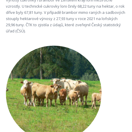
Výnosy cukrovky i brambor ve Zlínském kraji loni meziročně
vzrostly. U technické cukrovky loni činily 68,22 tuny na hektar, o rok
dříve byly 67,81 tuny. V případě brambor mimo raných a sadbových
stouply hektarové výnosy z 27,93 tuny v roce 2021 na loňských
29,96 tuny. ČTK to zjistila z údajů, které zveřejnil Český statistický
úřad (ČSÚ).