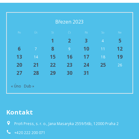
Březen 2023
Po
Út
St
Čt
Pá
So
Ne
1
2
3
5
4
6
8
10
12
7
9
11
13
15
16
17
19
14
18
20
21
22
23
24
25
26
27
28
29
30
31
« Úno
Dub »
Kontakt
Profi Press, s. r. o., Jana Masaryka 2559/56b, 12000 Praha 2
+420 222 200 071