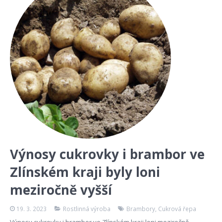
Výnosy cukrovky i brambor ve
Zlínském kraji byly loni
meziročně vyšší
19. 3. 2023
Rostlinná výroba
Brambory
,
Cukrová řepa