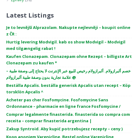
Latest Listings
Je to levnější Alprazolam. Nakupte nejlevněji – koupit online
z ČR :
Hurtig levering Modvigil. køb os show Modvigil – Modvigil
med tilgængelig rabat !
Kaufen Clonazepam. Clonazepam ohne Rezept – billigste Art
Clonazepam zu kaufen *
خصم ألبرازولام. ألبرازولام رخيص للبيع عبر الإنترنت لا يحتاج إلى وصفة طبية –
علامة تجارية بدون وصفة طبية ألبرازولام @
Beställa Apcalis. beställa generisk Apcalis utan recept – Köp
torsklön Apcalis ^
Acheter pas cher Fosfomycine. Fosfomycine Sans
Ordonnance – pharmacie en ligne france Fosfomycine /
Comprar legalmente finasterida. finasterida so compra com
receita – comprar finasterida argentina |
Zakup Syntroid. Aby kupić potrzebujesz recepty – ceny )
Koop anoniem Varenicline. Bestel online Varenicline