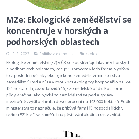
MZe: Ekologické zemědělství se
koncentruje v horských a
podhorských oblastech
19. 3. 2023
Politika a ekonomika
ekologie
Ekologické zemědělství (EZ) v ČR se soustřeďuje hlavně v horských
a podhorských oblastech, kde je 90 procent všech farem. Vyplývá
to z poslední ročenky ekologického zemědělství ministerstva
zemědělství. Podle ní se v roce 2021 ekologicky hospodařilo na 558
124 hektarech, což odpovídá 15,7 zemědělské půdy. Podíl orné
půdy v režimu ekologického zemědělství se podle zprávy
meziročně zvýšil o zhruba deset procent na 103.000 hektarů. Podle
ministerstva to naznačuje, že přibývá farmářů hospodařících v
režimu EZ, kteří se zaměřují na pěstování plodin a chov zvířat.