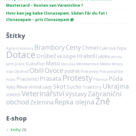
Mastercard – Kosten van Varenicline ?
Hvor kan jeg købe Clonazepam. Sådan får du fat i
Clonazepam – pris Clonazepam @
Štítky
Brambory
Ceny
Chmel
Cukrová řepa
Agrární komora
Dotace
Drůbež
Hraboši
ekologie
Jablka
Jahody
Maso
Kukuřice
Ministerstvo
Mrazy
Jarní práce
Mléko
Meruňky
Ovoce
Obilí
podnik
Obchod
Potraviny
Potravinářství
mák
Protesty
Prasata
Půda
Pracovníci
Pšenice
Počasí
Ukrajina
Skot
Réva vinná
Sucho
sady
Traktory
Ryby
Veterinářství
Zahraniční
Výstavy
Veletrh
Žně
obchod
Řepka olejná
Zelenina
E-shop
Knihy
(9)