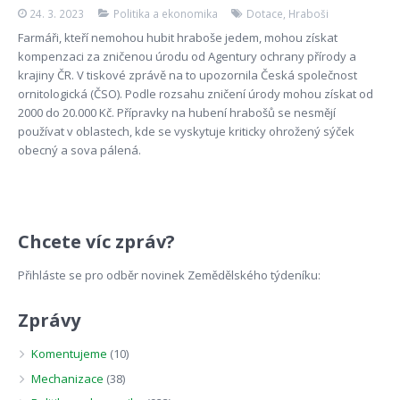
24. 3. 2023
Politika a ekonomika
Dotace
,
Hraboši
Farmáři, kteří nemohou hubit hraboše jedem, mohou získat
kompenzaci za zničenou úrodu od Agentury ochrany přírody a
krajiny ČR. V tiskové zprávě na to upozornila Česká společnost
ornitologická (ČSO). Podle rozsahu zničení úrody mohou získat od
2000 do 20.000 Kč. Přípravky na hubení hrabošů se nesmějí
používat v oblastech, kde se vyskytuje kriticky ohrožený sýček
obecný a sova pálená.
Chcete víc zpráv?
Přihláste se pro odběr novinek Zemědělského týdeníku:
Zprávy
Komentujeme
(10)
Mechanizace
(38)