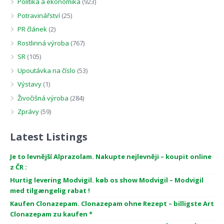
Politika a ekonomika
(923)
Potravinářství
(25)
PR článek
(2)
Rostlinná výroba
(767)
SR
(105)
Upoutávka na číslo
(53)
Výstavy
(1)
Živočišná výroba
(284)
Zprávy
(59)
Latest Listings
Je to levnější Alprazolam. Nakupte nejlevněji – koupit online
z ČR :
Hurtig levering Modvigil. køb os show Modvigil – Modvigil
med tilgængelig rabat !
Kaufen Clonazepam. Clonazepam ohne Rezept – billigste Art
Clonazepam zu kaufen *