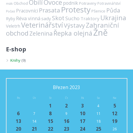
Ovoce
Obilí
podnik
Obchod
Potraviny
Potravinářství
mák
Protesty
Prasata
Půda
Pracovníci
Pšenice
Počasí
Ukrajina
Skot
Réva vinná
Sucho
sady
Traktory
Ryby
Veterinářství
Zahraniční
Výstavy
Veletrh
Žně
obchod
Řepka olejná
Zelenina
E-shop
Knihy
(9)
Březen 2023
Po
Út
St
Čt
Pá
So
Ne
1
2
3
5
4
6
8
10
12
7
9
11
13
15
16
17
19
14
18
20
21
22
23
24
25
26