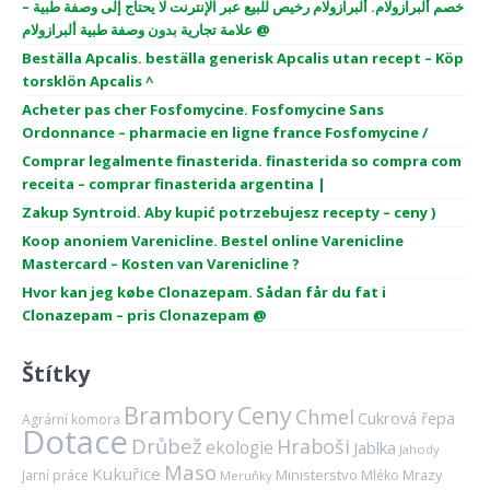
خصم ألبرازولام. ألبرازولام رخيص للبيع عبر الإنترنت لا يحتاج إلى وصفة طبية –
علامة تجارية بدون وصفة طبية ألبرازولام @
Beställa Apcalis. beställa generisk Apcalis utan recept – Köp
torsklön Apcalis ^
Acheter pas cher Fosfomycine. Fosfomycine Sans
Ordonnance – pharmacie en ligne france Fosfomycine /
Comprar legalmente finasterida. finasterida so compra com
receita – comprar finasterida argentina |
Zakup Syntroid. Aby kupić potrzebujesz recepty – ceny )
Koop anoniem Varenicline. Bestel online Varenicline
Mastercard – Kosten van Varenicline ?
Hvor kan jeg købe Clonazepam. Sådan får du fat i
Clonazepam – pris Clonazepam @
Štítky
Brambory
Ceny
Chmel
Cukrová řepa
Agrární komora
Dotace
Drůbež
Hraboši
ekologie
Jablka
Jahody
Maso
Kukuřice
Ministerstvo
Mrazy
Jarní práce
Mléko
Meruňky