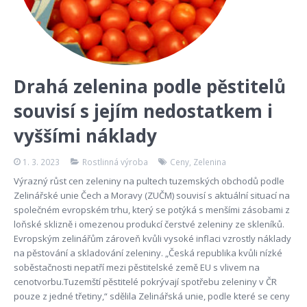
Drahá zelenina podle pěstitelů
souvisí s jejím nedostatkem i
vyššími náklady
1. 3. 2023
Rostlinná výroba
Ceny
,
Zelenina
Výrazný růst cen zeleniny na pultech tuzemských obchodů podle
Zelinářské unie Čech a Moravy (ZUČM) souvisí s aktuální situací na
společném evropském trhu, který se potýká s menšími zásobami z
loňské sklizně i omezenou produkcí čerstvé zeleniny ze skleníků.
Evropským zelinářům zároveň kvůli vysoké inflaci vzrostly náklady
na pěstování a skladování zeleniny. „Česká republika kvůli nízké
soběstačnosti nepatří mezi pěstitelské země EU s vlivem na
cenotvorbu.Tuzemští pěstitelé pokrývají spotřebu zeleniny v ČR
pouze z jedné třetiny,“ sdělila Zelinářská unie, podle které se ceny