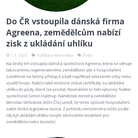
Do ČR vstoupila dánská firma
Agreena, zemědělcům nabízí
zisk z ukládání uhlíku
1. 3. 2023
Politika a ekonomika
Půda
Na český trh vstoupila dánská společnost Agreena, která se věnuje
takzvanému regenerativnímu zemědělství. Jde o hospodaření
zaměřené na šetrný přístup k půdě například omezením orby nebo
využití hnojiv. Nabízí také možnost získat certifikáty za ukládání
uhlíku do půdy, které lze prodat. Novinářům to řekl výkonný ředitel
společnosti Simon Haldrup. Náměstek ministra zemědělství
Miroslav Skřivánek (KDU-ČSL) uvedl, že tento způsob hospodaření
zatím česká legislativa nezná. Z pohledu ministerstva může podle
něj být ukládání uhlíku novým obchodním modelem pro
zemědělství nebo lesnictví.