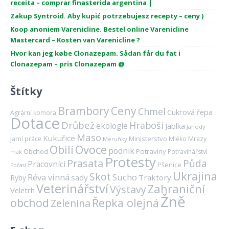
receita – comprar finasterida argentina |
Zakup Syntroid. Aby kupić potrzebujesz recepty – ceny )
Koop anoniem Varenicline. Bestel online Varenicline
Mastercard – Kosten van Varenicline ?
Hvor kan jeg købe Clonazepam. Sådan får du fat i
Clonazepam – pris Clonazepam @
Štítky
Brambory
Ceny
Chmel
Cukrová řepa
Agrární komora
Dotace
Drůbež
Hraboši
ekologie
Jablka
Jahody
Maso
Kukuřice
Ministerstvo
Mrazy
Jarní práce
Mléko
Meruňky
Ovoce
Obilí
podnik
Obchod
Potraviny
Potravinářství
mák
Protesty
Prasata
Půda
Pracovníci
Pšenice
Počasí
Ukrajina
Skot
Réva vinná
Sucho
sady
Traktory
Ryby
Veterinářství
Zahraniční
Výstavy
Veletrh
Žně
obchod
Řepka olejná
Zelenina