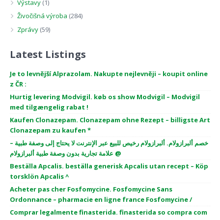
Výstavy
(1)
Živočišná výroba
(284)
Zprávy
(59)
Latest Listings
Je to levnější Alprazolam. Nakupte nejlevněji – koupit online
z ČR :
Hurtig levering Modvigil. køb os show Modvigil – Modvigil
med tilgængelig rabat !
Kaufen Clonazepam. Clonazepam ohne Rezept – billigste Art
Clonazepam zu kaufen *
خصم ألبرازولام. ألبرازولام رخيص للبيع عبر الإنترنت لا يحتاج إلى وصفة طبية –
علامة تجارية بدون وصفة طبية ألبرازولام @
Beställa Apcalis. beställa generisk Apcalis utan recept – Köp
torsklön Apcalis ^
Acheter pas cher Fosfomycine. Fosfomycine Sans
Ordonnance – pharmacie en ligne france Fosfomycine /
Comprar legalmente finasterida. finasterida so compra com