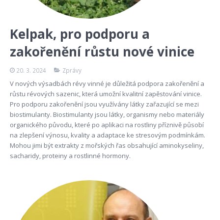
Kelpak, pro podporu a
zakořenění růstu nové vinice
20. 3. 2024
Zprávy
V nových výsadbách révy vinné je důležitá podpora zakořenění a
růstu révových sazenic, která umožní kvalitní zapěstování vinice.
Pro podporu zakořenění jsou využívány látky zařazující se mezi
biostimulanty. Biostimulanty jsou látky, organismy nebo materiály
organického původu, které po aplikaci na rostliny příznivě působí
na zlepšení výnosu, kvality a adaptace ke stresovým podmínkám.
Mohou jimi být extrakty z mořských řas obsahující aminokyseliny,
sacharidy, proteiny a rostlinné hormony.