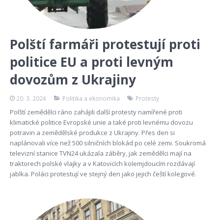
Polští farmáři protestují proti
politice EU a proti levným
dovozům z Ukrajiny
20. 3. 2024
Politika a ekonomika
Protesty
Polští zemědělci ráno zahájili další protesty namířené proti
klimatické politice Evropské unie a také proti levnému dovozu
potravin a zemědělské produkce z Ukrajiny. Přes den si
naplánovali více než 500 silničních blokád po celé zemi. Soukromá
televizní stanice TVN24 ukázala záběry, jak zemědělci mají na
traktorech polské vlajky a v Katovicích kolemjdoucím rozdávají
jablka. Poláci protestují ve stejný den jako jejich čeští kolegové.