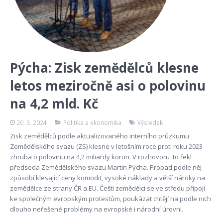
Pýcha: Zisk zemědělců klesne
letos meziročně asi o polovinu
na 4,2 mld. Kč
20. 3. 2024
Politika a ekonomika
Výsledek
Zisk zemědělců podle aktualizovaného interního průzkumu
Zemědělského svazu (ZS) klesne v letošním roce proti roku 2023
zhruba o polovinu na 4,2 miliardy korun. V rozhovoru to řekl
předseda Zemědělského svazu Martin Pýcha. Propad podle něj
způsobí klesající ceny komodit, vysoké náklady a větší nároky na
zemědělce ze strany ČR a EU. Čeští zemědělci se ve středu připojí
ke společným evropským protestům, poukázat chtějí na podle nich
dlouho neřešené problémy na evropské i národní úrovni.