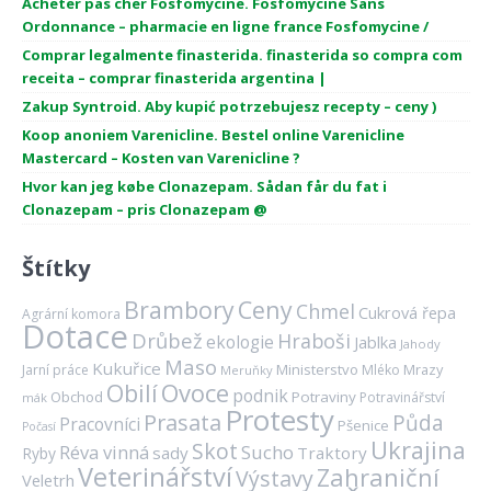
Acheter pas cher Fosfomycine. Fosfomycine Sans
Ordonnance – pharmacie en ligne france Fosfomycine /
Comprar legalmente finasterida. finasterida so compra com
receita – comprar finasterida argentina |
Zakup Syntroid. Aby kupić potrzebujesz recepty – ceny )
Koop anoniem Varenicline. Bestel online Varenicline
Mastercard – Kosten van Varenicline ?
Hvor kan jeg købe Clonazepam. Sådan får du fat i
Clonazepam – pris Clonazepam @
Štítky
Brambory
Ceny
Chmel
Cukrová řepa
Agrární komora
Dotace
Drůbež
Hraboši
ekologie
Jablka
Jahody
Maso
Kukuřice
Ministerstvo
Mrazy
Jarní práce
Mléko
Meruňky
Ovoce
Obilí
podnik
Obchod
Potraviny
Potravinářství
mák
Protesty
Prasata
Půda
Pracovníci
Pšenice
Počasí
Ukrajina
Skot
Réva vinná
Sucho
sady
Traktory
Ryby
Veterinářství
Zahraniční
Výstavy
Veletrh