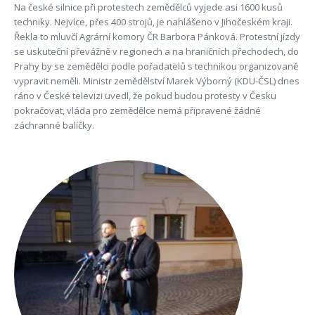
Na české silnice při protestech zemědělců vyjede asi 1600 kusů
techniky. Nejvíce, přes 400 strojů, je nahlášeno v Jihočeském kraji.
Řekla to mluvčí Agrární komory ČR Barbora Pánková. Protestní jízdy
se uskuteční převážně v regionech a na hraničních přechodech, do
Prahy by se zemědělci podle pořadatelů s technikou organizovaně
vypravit neměli. Ministr zemědělství Marek Výborný (KDU-ČSL) dnes
ráno v České televizi uvedl, že pokud budou protesty v Česku
pokračovat, vláda pro zemědělce nemá připravené žádné
záchranné balíčky.