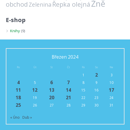
Žně
obchod
Řepka olejná
Zelenina
E-shop
Knihy
(9)
Březen 2024
Po
Út
St
Čt
Pá
So
Ne
2
1
3
4
6
7
5
8
9
10
11
12
13
14
17
15
16
18
20
21
19
22
23
24
25
26
27
28
29
30
31
« Úno
Dub »