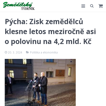
Slovensko
Pýcha: Zisk zemědělců
Komentář
klesne letos meziročně asi
Akce
o polovinu na 4,2 mld. Kč
E-shop
20. 3. 2024
Politika a ekonomika
Kontakt