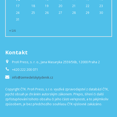
17
18
19
20
21
22
23
24
25
26
27
28
29
30
31
« Lis
Kontakt
Profi Press, s. r. o., Jana Masaryka 2559/56b, 12000 Praha 2
+420 222 200 071
info@zemedelskytydenik.cz
Copyright ČTK. Profi Press, s.r.o. využívá zpravodajství z databází ČTK,
jejichž obsah je chráněn autorským zákonem. Přepis, šíření či další
zpřístupňování tohoto obsahu či jeho části veřejnosti, a to jakýmkoliv
způsobem, je bez předchozího souhlasu ČTK výslovně zakázáno.