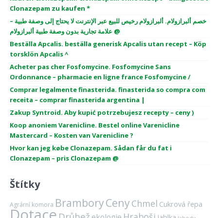
Clonazepam zu kaufen *
خصم ألبرازولام. ألبرازولام رخيص للبيع عبر الإنترنت لا يحتاج إلى وصفة طبية –
علامة تجارية بدون وصفة طبية ألبرازولام @
Beställa Apcalis. beställa generisk Apcalis utan recept – Köp
torsklön Apcalis ^
Acheter pas cher Fosfomycine. Fosfomycine Sans
Ordonnance – pharmacie en ligne france Fosfomycine /
Comprar legalmente finasterida. finasterida so compra com
receita – comprar finasterida argentina |
Zakup Syntroid. Aby kupić potrzebujesz recepty – ceny )
Koop anoniem Varenicline. Bestel online Varenicline
Mastercard – Kosten van Varenicline ?
Hvor kan jeg købe Clonazepam. Sådan får du fat i
Clonazepam – pris Clonazepam @
Štítky
Brambory
Ceny
Chmel
Cukrová řepa
Agrární komora
Dotace
Drůbež
Hraboši
ekologie
Jablka
Jahody