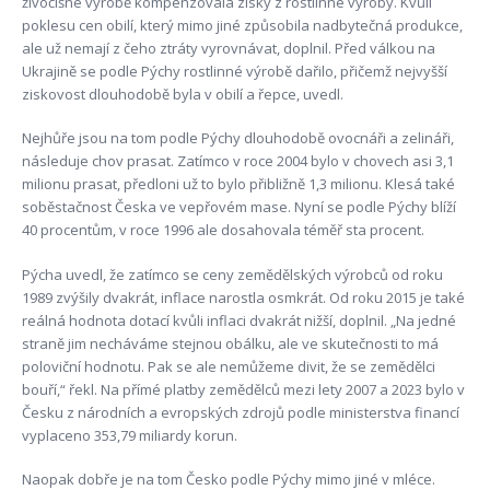
živočišné výrobě kompenzovala zisky z rostlinné výroby. Kvůli
poklesu cen obilí, který mimo jiné způsobila nadbytečná produkce,
ale už nemají z čeho ztráty vyrovnávat, doplnil. Před válkou na
Ukrajině se podle Pýchy rostlinné výrobě dařilo, přičemž nejvyšší
ziskovost dlouhodobě byla v obilí a řepce, uvedl.
Nejhůře jsou na tom podle Pýchy dlouhodobě ovocnáři a zelináři,
následuje chov prasat. Zatímco v roce 2004 bylo v chovech asi 3,1
milionu prasat, předloni už to bylo přibližně 1,3 milionu. Klesá také
soběstačnost Česka ve vepřovém mase. Nyní se podle Pýchy blíží
40 procentům, v roce 1996 ale dosahovala téměř sta procent.
Pýcha uvedl, že zatímco se ceny zemědělských výrobců od roku
1989 zvýšily dvakrát, inflace narostla osmkrát. Od roku 2015 je také
reálná hodnota dotací kvůli inflaci dvakrát nižší, doplnil. „Na jedné
straně jim necháváme stejnou obálku, ale ve skutečnosti to má
poloviční hodnotu. Pak se ale nemůžeme divit, že se zemědělci
bouří,“ řekl. Na přímé platby zemědělců mezi lety 2007 a 2023 bylo v
Česku z národních a evropských zdrojů podle ministerstva financí
vyplaceno 353,79 miliardy korun.
Naopak dobře je na tom Česko podle Pýchy mimo jiné v mléce.