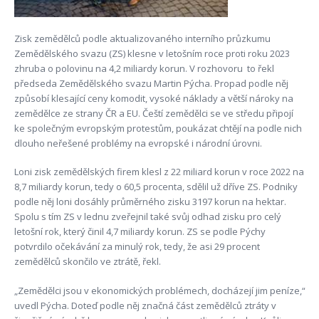
Zisk zemědělců podle aktualizovaného interního průzkumu
Zemědělského svazu (ZS) klesne v letošním roce proti roku 2023
zhruba o polovinu na 4,2 miliardy korun. V rozhovoru to řekl
předseda Zemědělského svazu Martin Pýcha. Propad podle něj
způsobí klesající ceny komodit, vysoké náklady a větší nároky na
zemědělce ze strany ČR a EU. Čeští zemědělci se ve středu připojí
ke společným evropským protestům, poukázat chtějí na podle nich
dlouho neřešené problémy na evropské i národní úrovni.
Loni zisk zemědělských firem klesl z 22 miliard korun v roce 2022 na
8,7 miliardy korun, tedy o 60,5 procenta, sdělil už dříve ZS. Podniky
podle něj loni dosáhly průměrného zisku 3197 korun na hektar.
Spolu s tím ZS v lednu zveřejnil také svůj odhad zisku pro celý
letošní rok, který činil 4,7 miliardy korun. ZS se podle Pýchy
potvrdilo očekávání za minulý rok, tedy, že asi 29 procent
zemědělců skončilo ve ztrátě, řekl.
„Zemědělci jsou v ekonomických problémech, docházejí jim peníze,“
uvedl Pýcha. Doteď podle něj značná část zemědělců ztráty v