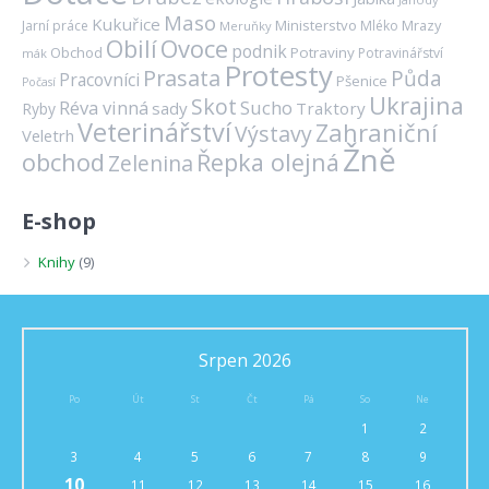
Maso
Kukuřice
Ministerstvo
Mrazy
Jarní práce
Mléko
Meruňky
Ovoce
Obilí
podnik
Obchod
Potraviny
Potravinářství
mák
Protesty
Prasata
Půda
Pracovníci
Pšenice
Počasí
Ukrajina
Skot
Réva vinná
Sucho
sady
Traktory
Ryby
Veterinářství
Zahraniční
Výstavy
Veletrh
Žně
obchod
Řepka olejná
Zelenina
E-shop
Knihy
(9)
Srpen 2026
Po
Út
St
Čt
Pá
So
Ne
1
2
3
4
5
6
7
8
9
10
11
12
13
14
15
16