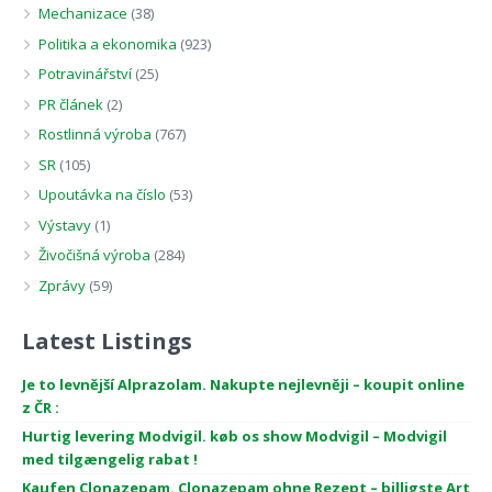
Mechanizace
(38)
Politika a ekonomika
(923)
Potravinářství
(25)
PR článek
(2)
Rostlinná výroba
(767)
SR
(105)
Upoutávka na číslo
(53)
Výstavy
(1)
Živočišná výroba
(284)
Zprávy
(59)
Latest Listings
Je to levnější Alprazolam. Nakupte nejlevněji – koupit online
z ČR :
Hurtig levering Modvigil. køb os show Modvigil – Modvigil
med tilgængelig rabat !
Kaufen Clonazepam. Clonazepam ohne Rezept – billigste Art