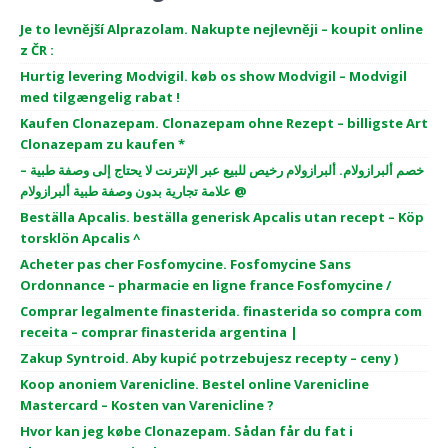
Je to levnější Alprazolam. Nakupte nejlevněji – koupit online
z ČR :
Hurtig levering Modvigil. køb os show Modvigil – Modvigil
med tilgængelig rabat !
Kaufen Clonazepam. Clonazepam ohne Rezept – billigste Art
Clonazepam zu kaufen *
خصم ألبرازولام. ألبرازولام رخيص للبيع عبر الإنترنت لا يحتاج إلى وصفة طبية –
علامة تجارية بدون وصفة طبية ألبرازولام @
Beställa Apcalis. beställa generisk Apcalis utan recept – Köp
torsklön Apcalis ^
Acheter pas cher Fosfomycine. Fosfomycine Sans
Ordonnance – pharmacie en ligne france Fosfomycine /
Comprar legalmente finasterida. finasterida so compra com
receita – comprar finasterida argentina |
Zakup Syntroid. Aby kupić potrzebujesz recepty – ceny )
Koop anoniem Varenicline. Bestel online Varenicline
Mastercard – Kosten van Varenicline ?
Hvor kan jeg købe Clonazepam. Sådan får du fat i