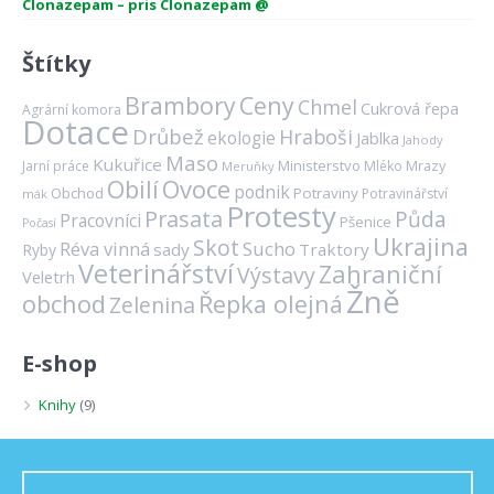
Clonazepam – pris Clonazepam @
Štítky
Brambory
Ceny
Chmel
Cukrová řepa
Agrární komora
Dotace
Drůbež
Hraboši
ekologie
Jablka
Jahody
Maso
Kukuřice
Ministerstvo
Mrazy
Jarní práce
Mléko
Meruňky
Ovoce
Obilí
podnik
Obchod
Potraviny
Potravinářství
mák
Protesty
Prasata
Půda
Pracovníci
Pšenice
Počasí
Ukrajina
Skot
Réva vinná
Sucho
sady
Traktory
Ryby
Veterinářství
Zahraniční
Výstavy
Veletrh
Žně
obchod
Řepka olejná
Zelenina
E-shop
Knihy
(9)