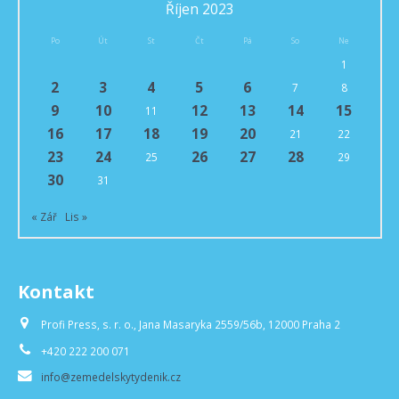
Říjen 2023
Po
Út
St
Čt
Pá
So
Ne
1
2
3
4
5
6
7
8
9
10
12
13
14
15
11
16
17
18
19
20
21
22
23
24
26
27
28
25
29
30
31
« Zář
Lis »
Kontakt
Profi Press, s. r. o., Jana Masaryka 2559/56b, 12000 Praha 2
+420 222 200 071
info@zemedelskytydenik.cz