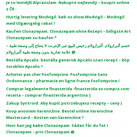
Je to levnější Alprazolam. Nakupte nejlevněji – koupit online
z ČR :
Hurtig levering Modvigil. køb os show Modvigil – Modvigil
med tilgængelig rabat !
Kaufen Clonazepam. Clonazepam ohne Rezept – billigste Art
Clonazepam zu kaufen *
خصم ألبرازولام. ألبرازولام رخيص للبيع عبر الإنترنت لا يحتاج إلى وصفة طبية –
علامة تجارية بدون وصفة طبية ألبرازولام @
Beställa Apcalis. beställa generisk Apcalis utan recept – Köp
torsklön Apcalis ^
Acheter pas cher Fosfomycine. Fosfomycine Sans
Ordonnance – pharmacie en ligne france Fosfomycine /
Comprar legalmente finasterida. finasterida so compra com
receita – comprar finasterida argentina |
Zakup Syntroid. Aby kupić potrzebujesz recepty – ceny )
Koop anoniem Varenicline. Bestel online Varenicline
Mastercard – Kosten van Varenicline ?
Hvor kan jeg købe Clonazepam. Sådan får du fat i
Clonazepam – pris Clonazepam @