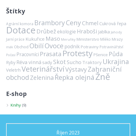
Štítky
Brambory
Ceny
Chmel
Cukrová řepa
Agrární komora
Dotace
Drůbež
Hraboši
ekologie
Jablka
Jahody
Maso
Kukuřice
Ministerstvo
Mrazy
Jarní práce
Mléko
Meruňky
Ovoce
Obilí
podnik
Obchod
Potraviny
Potravinářství
mák
Protesty
Prasata
Půda
Pracovníci
Pšenice
Počasí
Ukrajina
Skot
Réva vinná
Sucho
sady
Traktory
Ryby
Veterinářství
Zahraniční
Výstavy
Veletrh
Žně
obchod
Řepka olejná
Zelenina
E-shop
Knihy
(9)
Říjen 2023