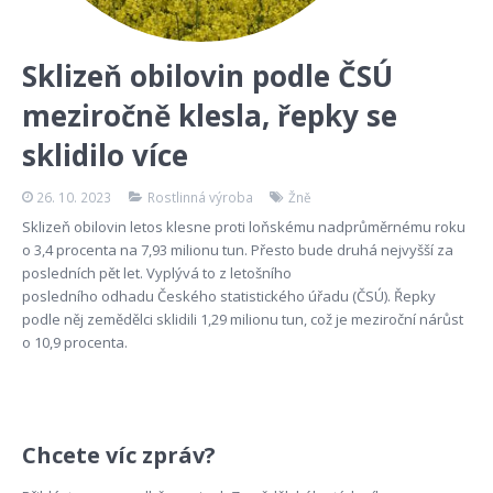
Sklizeň obilovin podle ČSÚ
meziročně klesla, řepky se
sklidilo více
26. 10. 2023
Rostlinná výroba
Žně
Sklizeň obilovin letos klesne proti loňskému nadprůměrnému roku
o 3,4 procenta na 7,93 milionu tun. Přesto bude druhá nejvyšší za
posledních pět let. Vyplývá to z letošního
posledního odhadu Českého statistického úřadu (ČSÚ). Řepky
podle něj zemědělci sklidili 1,29 milionu tun, což je meziroční nárůst
o 10,9 procenta.
Chcete víc zpráv?