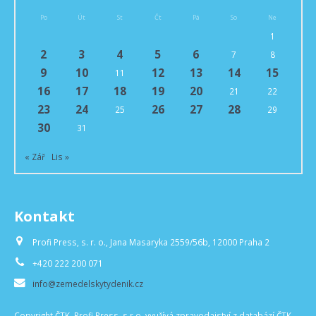
Po
Út
St
Čt
Pá
So
Ne
1
2
3
4
5
6
7
8
9
10
12
13
14
15
11
16
17
18
19
20
21
22
23
24
26
27
28
25
29
30
31
« Zář
Lis »
Kontakt
Profi Press, s. r. o., Jana Masaryka 2559/56b, 12000 Praha 2
+420 222 200 071
info@zemedelskytydenik.cz
Copyright ČTK. Profi Press, s.r.o. využívá zpravodajství z databází ČTK,