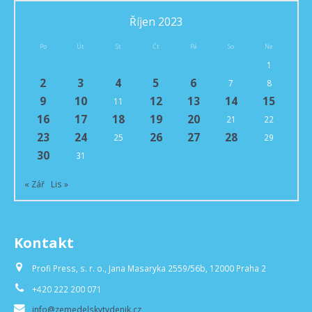
Říjen 2023
Po
Út
St
Čt
Pá
So
Ne
1
2
3
4
5
6
7
8
9
10
12
13
14
15
11
16
17
18
19
20
21
22
23
24
26
27
28
25
29
30
31
« Zář
Lis »
Kontakt
Profi Press, s. r. o., Jana Masaryka 2559/56b, 12000 Praha 2
+420 222 200 071
info@zemedelskytydenik.cz