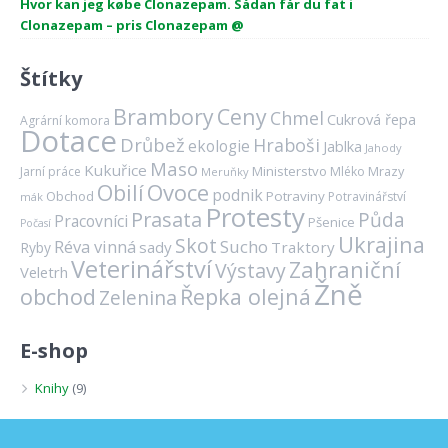
Hvor kan jeg købe Clonazepam. Sådan får du fat i
Clonazepam – pris Clonazepam @
Štítky
Brambory
Ceny
Chmel
Cukrová řepa
Agrární komora
Dotace
Drůbež
Hraboši
ekologie
Jablka
Jahody
Maso
Kukuřice
Ministerstvo
Mrazy
Jarní práce
Mléko
Meruňky
Ovoce
Obilí
podnik
Obchod
Potraviny
Potravinářství
mák
Protesty
Prasata
Půda
Pracovníci
Pšenice
Počasí
Ukrajina
Skot
Réva vinná
Sucho
sady
Traktory
Ryby
Veterinářství
Zahraniční
Výstavy
Veletrh
Žně
obchod
Řepka olejná
Zelenina
E-shop
Knihy
(9)