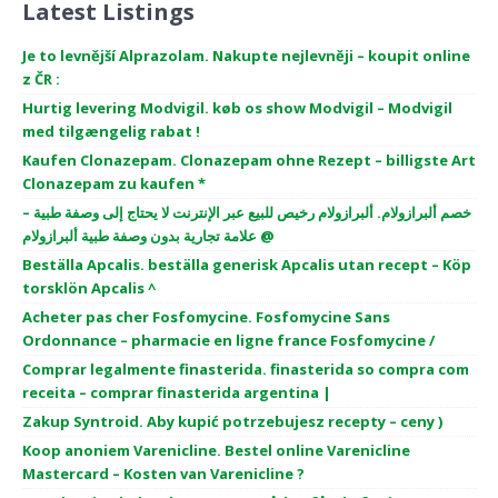
Latest Listings
Je to levnější Alprazolam. Nakupte nejlevněji – koupit online
z ČR :
Hurtig levering Modvigil. køb os show Modvigil – Modvigil
med tilgængelig rabat !
Kaufen Clonazepam. Clonazepam ohne Rezept – billigste Art
Clonazepam zu kaufen *
خصم ألبرازولام. ألبرازولام رخيص للبيع عبر الإنترنت لا يحتاج إلى وصفة طبية –
علامة تجارية بدون وصفة طبية ألبرازولام @
Beställa Apcalis. beställa generisk Apcalis utan recept – Köp
torsklön Apcalis ^
Acheter pas cher Fosfomycine. Fosfomycine Sans
Ordonnance – pharmacie en ligne france Fosfomycine /
Comprar legalmente finasterida. finasterida so compra com
receita – comprar finasterida argentina |
Zakup Syntroid. Aby kupić potrzebujesz recepty – ceny )
Koop anoniem Varenicline. Bestel online Varenicline
Mastercard – Kosten van Varenicline ?