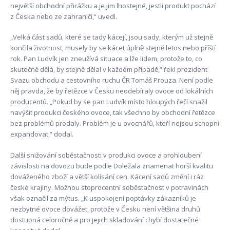
největší obchodní přirážku a je jim lhostejné, jestli produkt pochází
z Česka nebo ze zahraničí,“ uvedl.
„Velká část sadů, které se tady kácejí, jsou sady, kterým už stejně
končila životnost, musely by se kácet úplně stejně letos nebo příští
rok. Pan Ludvík jen zneužívá situace a lže lidem, protože to, co
skutečně dělá, by stejně dělal v každém případě,“ řekl prezident
Svazu obchodu a cestovního ruchu ČR Tomáš Prouza. Není podle
něj pravda, že by řetězce v Česku neodebíraly ovoce od lokálních
producentů. „Pokud by se pan Ludvík místo hloupých řečí snažil
navýšit produkci českého ovoce, tak všechno by obchodní řetězce
bez problémů prodaly. Problém je u ovocnářů, kteří nejsou schopni
expandovat,“ dodal.
Další snižování soběstačnosti v produkci ovoce a prohloubení
závislosti na dovozu bude podle Doležala znamenat horší kvalitu
dováženého zboží a větší kolísání cen. Kácení sadů změní i ráz
české krajiny. Možnou stoprocentní soběstačnost v potravinách
však označil za mýtus. „K uspokojení poptávky zákazníků je
nezbytné ovoce dovážet, protože v Česku není většina druhů
dostupná celoročně a pro jejich skladování chybí dostatečné