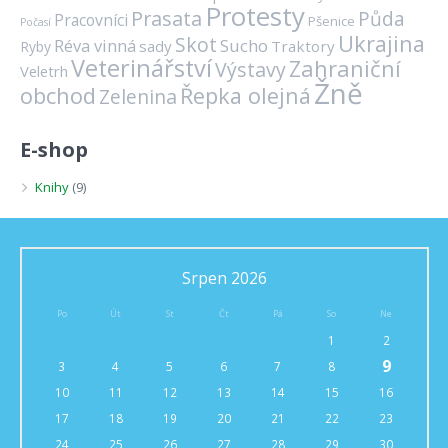
Protesty
Prasata
Půda
Pracovníci
Pšenice
Počasí
Ukrajina
Skot
Réva vinná
Sucho
sady
Traktory
Ryby
Veterinářství
Zahraniční
Výstavy
Veletrh
Žně
obchod
Řepka olejná
Zelenina
E-shop
Knihy
(9)
Srpen 2026
Po
Út
St
Čt
Pá
So
Ne
1
2
9
3
4
5
6
7
8
10
11
12
13
14
15
16
17
18
19
20
21
22
23
24
25
26
27
28
29
30