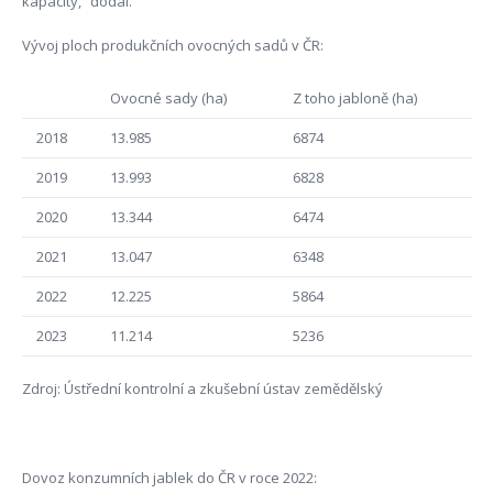
kapacity,“ dodal.
Vývoj ploch produkčních ovocných sadů v ČR:
Ovocné sady (ha)
Z toho jabloně (ha)
2018
13.985
6874
2019
13.993
6828
2020
13.344
6474
2021
13.047
6348
2022
12.225
5864
2023
11.214
5236
Zdroj: Ústřední kontrolní a zkušební ústav zemědělský
Dovoz konzumních jablek do ČR v roce 2022: