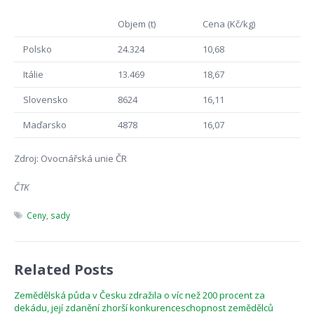
Objem (t)
Cena (Kč/kg)
Polsko
24.324
10,68
Itálie
13.469
18,67
Slovensko
8624
16,11
Maďarsko
4878
16,07
Zdroj: Ovocnářská unie ČR
ČTK
Ceny
,
sady
Related Posts
Zemědělská půda v Česku zdražila o víc než 200 procent za
dekádu, její zdanění zhorší konkurenceschopnost zemědělců