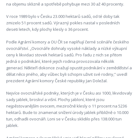
na objemu sklizně a spotřebě pohybuje mezi 30 až 40 procenty.
V roce 1989 bylo v Česku 23.000 hektarů sadů, od té doby tak
zmizelo 51 procent sadů. Výrazný pokles nastal v posledních
deseti letech, kdy plochy klesly o 36 procent.
Podle Agrární komory a OU ČR se naplňují černé scénáře českého
ovocnářství. „Ovocnáře dohnaly vysoké náklady a nízké výkupní
ceny k likvidaci stovek hektarů sadů. Pro řadu z nich se přitom
jedná o podnikání, které jejich rodina provozovala několik
generací. Někteří dokonce zvažují opustit podnikání v zemědělství a
dělat něco jiného, aby vůbec byli schopni uživit své rodiny,“ uvedl
prezident Agrární komory České republiky Jan Doležal.
Nejvíce ovocnářské podniky, kterých je v Česku asi 1000, likvidovaly
sady jablek, broskví a višní. Plochy jabloní, které jsou
nejpěstovanějším ovocem, meziročně klesly o 11 procent na 5236
hektarů. Bude to znamenat snížení úrody jablek přibližně o 10.000
tun, odhadli ovocnáři. Loni se v Česku sklidilo přes 138.000 tun
jablek.
Agrární komora a Ovocnářská unie vidí hlavní příčinu současné