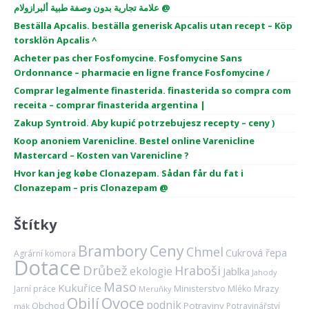
علامة تجارية بدون وصفة طبية ألبرازولام @
Beställa Apcalis. beställa generisk Apcalis utan recept – Köp
torsklön Apcalis ^
Acheter pas cher Fosfomycine. Fosfomycine Sans
Ordonnance – pharmacie en ligne france Fosfomycine /
Comprar legalmente finasterida. finasterida so compra com
receita – comprar finasterida argentina |
Zakup Syntroid. Aby kupić potrzebujesz recepty – ceny )
Koop anoniem Varenicline. Bestel online Varenicline
Mastercard – Kosten van Varenicline ?
Hvor kan jeg købe Clonazepam. Sådan får du fat i
Clonazepam – pris Clonazepam @
Štítky
Brambory
Ceny
Chmel
Cukrová řepa
Agrární komora
Dotace
Drůbež
Hraboši
ekologie
Jablka
Jahody
Maso
Kukuřice
Ministerstvo
Mrazy
Jarní práce
Mléko
Meruňky
Ovoce
Obilí
podnik
Obchod
Potraviny
Potravinářství
mák