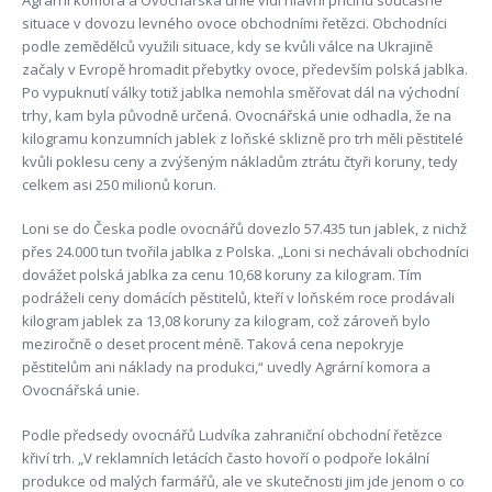
situace v dovozu levného ovoce obchodními řetězci. Obchodníci
podle zemědělců využili situace, kdy se kvůli válce na Ukrajině
začaly v Evropě hromadit přebytky ovoce, především polská jablka.
Po vypuknutí války totiž jablka nemohla směřovat dál na východní
trhy, kam byla původně určená. Ovocnářská unie odhadla, že na
kilogramu konzumních jablek z loňské sklizně pro trh měli pěstitelé
kvůli poklesu ceny a zvýšeným nákladům ztrátu čtyři koruny, tedy
celkem asi 250 milionů korun.
Loni se do Česka podle ovocnářů dovezlo 57.435 tun jablek, z nichž
přes 24.000 tun tvořila jablka z Polska. „Loni si nechávali obchodníci
dovážet polská jablka za cenu 10,68 koruny za kilogram. Tím
podráželi ceny domácích pěstitelů, kteří v loňském roce prodávali
kilogram jablek za 13,08 koruny za kilogram, což zároveň bylo
meziročně o deset procent méně. Taková cena nepokryje
pěstitelům ani náklady na produkci,“ uvedly Agrární komora a
Ovocnářská unie.
Podle předsedy ovocnářů Ludvíka zahraniční obchodní řetězce
křiví trh. „V reklamních letácích často hovoří o podpoře lokální
produkce od malých farmářů, ale ve skutečnosti jim jde jenom o co