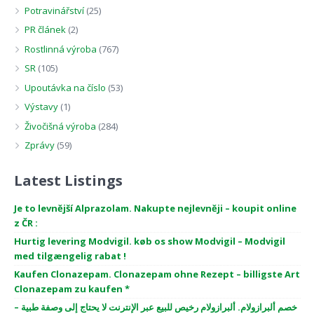
Potravinářství
(25)
PR článek
(2)
Rostlinná výroba
(767)
SR
(105)
Upoutávka na číslo
(53)
Výstavy
(1)
Živočišná výroba
(284)
Zprávy
(59)
Latest Listings
Je to levnější Alprazolam. Nakupte nejlevněji – koupit online
z ČR :
Hurtig levering Modvigil. køb os show Modvigil – Modvigil
med tilgængelig rabat !
Kaufen Clonazepam. Clonazepam ohne Rezept – billigste Art
Clonazepam zu kaufen *
خصم ألبرازولام. ألبرازولام رخيص للبيع عبر الإنترنت لا يحتاج إلى وصفة طبية –