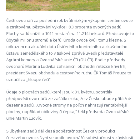
Čeští ovocnáři za poslední rok kvůli nízkým výkupním cenám ovoce
a ztrátovému pěstování vykáceli 8,3 procenta ovocných sadů.
Plochy sadů snížili o 1011 hektarů na 11.214 hektarů. Představuje to
úbytek milionu stromů a keřů. Úroda ovoce kvůli tomu klesne. S
odkazem na aktuální data Ústředního kontrolního a zkušebního
ústavu zemědělského to v tiskové zprávě uvedli představitelé
Agrární komory a Ovocnářské unie ČR (OU ČR). Podle předsedy
ovocnářů Martina Ludvíka zahraniční obchodní řetězce křiví trh,
prezident Svazu obchodu a cestovního ruchu ČR Tomáš Prouza to
označil za „hloupé řeči“.
Údaje o plochách sadů, které jsou k 31. květnu, potvrdily
předpovědi ovocnářů ze začátku roku, že v Česku ubude přibližně
desetina sadů. „Ovocné stromy na polích nahrazují rentabilnější
plodiny, například obiloviny či řepka,“ řekl předseda Ovocnářské
unie Martin Ludvík.
S úbytkem sadů dál klesá soběstačnost Česka v produkci
čerstvého ovoce. Nyní se podle ovocnářů soběstačnost v závislosti