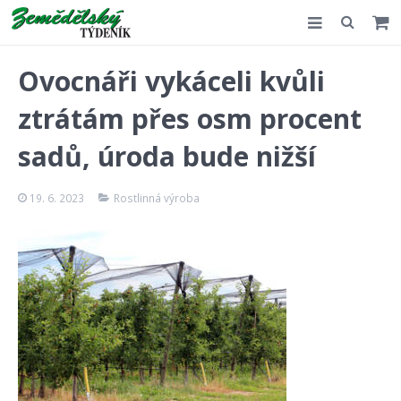
Slovensko
Ovocnáři vykáceli kvůli
Komentář
ztrátám přes osm procent
Akce
sadů, úroda bude nižší
E-shop
19. 6. 2023
Rostlinná výroba
Kontakt