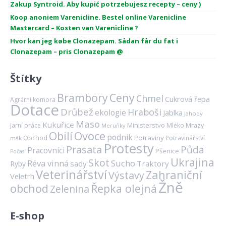
Zakup Syntroid. Aby kupić potrzebujesz recepty – ceny )
Koop anoniem Varenicline. Bestel online Varenicline
Mastercard – Kosten van Varenicline ?
Hvor kan jeg købe Clonazepam. Sådan får du fat i
Clonazepam – pris Clonazepam @
Štítky
Brambory
Ceny
Chmel
Cukrová řepa
Agrární komora
Dotace
Drůbež
Hraboši
ekologie
Jablka
Jahody
Maso
Kukuřice
Ministerstvo
Mrazy
Jarní práce
Mléko
Meruňky
Ovoce
Obilí
podnik
Obchod
Potraviny
Potravinářství
mák
Protesty
Prasata
Půda
Pracovníci
Pšenice
Počasí
Ukrajina
Skot
Réva vinná
Sucho
sady
Traktory
Ryby
Veterinářství
Zahraniční
Výstavy
Veletrh
Žně
obchod
Řepka olejná
Zelenina
E-shop