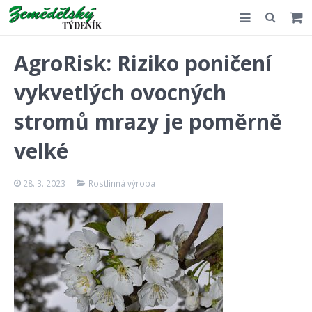
Slovensko
AgroRisk: Riziko poničení
Komentář
vykvetlých ovocných
Akce
stromů mrazy je poměrně
E-shop
velké
Kontakt
28. 3. 2023
Rostlinná výroba