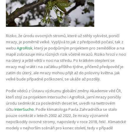
Riziko, že úrodu ovocných stromů, které už stihly vykvést, poničí
mrazy, je poměrně velké. Vyplývá to jak z předpovědi počasí, tak z
webu
AgroRisk
, který je podpůrným projektem pro zemědělce a na
mapě zobrazuje míru různých rizik včetně mrazů. Riziko hrozí v noci
na úterý a ještě větší v noci na středu. Po krátkém oteplení se
mrazy mají vrátit i na začátku příštího týdne, přičemž předpověď je
zatím do úterý, ale mrazy mohou přijít až do poloviny května. Jak
velké bude případné poškození, se ukáže až později.
Podle vědců z Ústavu výzkumu globální změny Akademie věd ČR,
kteří stojí za projektem Intersucho i AgroRisk, jarní mrazy poničily
úrodu sedmkrát za posledních deset let, uvedli na twittrovém
účtu
InterSucho
. Podle klimatologa Pavla Zahradníčka se stalo
pouze osmkrát v letech 2002 až 2022, že mrazy významně
nepoškodily ovocné stromy, naposledy v roce 2018, řekl . Klimatické
modely v nejhorším scénáři pro konec století, tedy v případě