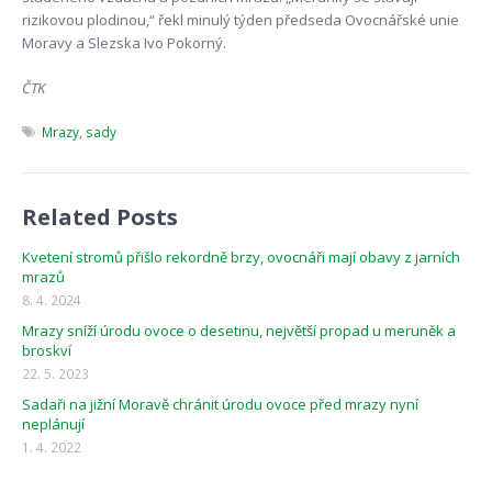
rizikovou plodinou,“ řekl minulý týden předseda Ovocnářské unie
Moravy a Slezska Ivo Pokorný.
ČTK
Mrazy
,
sady
Related Posts
Kvetení stromů přišlo rekordně brzy, ovocnáři mají obavy z jarních
mrazů
8. 4. 2024
Mrazy sníží úrodu ovoce o desetinu, největší propad u meruněk a
broskví
22. 5. 2023
Sadaři na jižní Moravě chránit úrodu ovoce před mrazy nyní
neplánují
1. 4. 2022