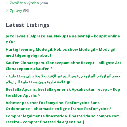
Živočišná výroba
(284)
Zprávy
(59)
Latest Listings
Je to levnější Alprazolam. Nakupte nejlevněji – koupit online
z ČR :
Hurtig levering Modvigil. køb os show Modvigil – Modvigil
med tilgængelig rabat !
Kaufen Clonazepam. Clonazepam ohne Rezept – billigste Art
Clonazepam zu kaufen *
خصم ألبرازولام. ألبرازولام رخيص للبيع عبر الإنترنت لا يحتاج إلى وصفة طبية –
علامة تجارية بدون وصفة طبية ألبرازولام @
Beställa Apcalis. beställa generisk Apcalis utan recept – Köp
torsklön Apcalis ^
Acheter pas cher Fosfomycine. Fosfomycine Sans
Ordonnance – pharmacie en ligne france Fosfomycine /
Comprar legalmente finasterida. finasterida so compra com
receita – comprar finasterida argentina |