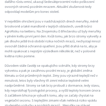
dalšího růstu emisí, ukazují šedesátiprocentní riziko poškození
ovocných stromů pozdním mrazem. Aktuální zkušenosti tedy
odpovídají modelům pro konec století.
V největším ohrožení jsou v nadcházejících dnech meruňky, méně
broskvoně a také mandloně v teplých oblastech, uvedli tvůrci
AgroRisku na twitteru. Na Znojemsku či Břeclavsku už byly meruňky
v plném květu první jarní den. Kvůli tomu, jak brzo stromy vykvetly a
jak dlouho ještě trvá období rizika nočních mrazů, nechystají mnozí
ovocnáři žádná ochranná opatření. Jsou příliš drahá na to, aby je
mohli opakovat s nejistým výsledkem několikrát, než v polovině
května riziko pomine.
Důvodem stále častěji se opakujícího scénáře, kdy stromy brzy
vykvetou a pak je zasáhnou pozdní mrazy, je globální změna
klimatu a růst průměrných teplot. Zimy jsou výrazně teplejší než v
minulosti, letos byly všechny tři zimní měsíce teplotně velmi
nadprůměrné. Stromy se tak brzy probudí z dormance, tedy stavu,
kdy neprobíhají fyziologické procesy, a vyšší teploty koncem února
či začátkem března je vybudí k tomu, aby se začaly chystat na
vegetační sezonu. S teplejšími zimami však neklesá riziko vpádu
studeného vzduchu a pozdních mrazů. „Meruňky se stávají