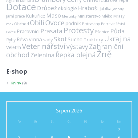
Agrární komora
Dotace
Drůbež
Hraboši
ekologie
Jablka
Jahody
Maso
Kukuřice
Ministerstvo
Mrazy
Jarní práce
Mléko
Meruňky
Ovoce
Obilí
podnik
Obchod
Potraviny
Potravinářství
mák
Protesty
Prasata
Půda
Pracovníci
Pšenice
Počasí
Ukrajina
Skot
Réva vinná
Sucho
sady
Traktory
Ryby
Veterinářství
Zahraniční
Výstavy
Veletrh
Žně
obchod
Řepka olejná
Zelenina
E-shop
Knihy
(9)
Srpen 2026
Po
Út
St
Čt
Pá
So
Ne
1
2
6
3
4
5
7
8
9