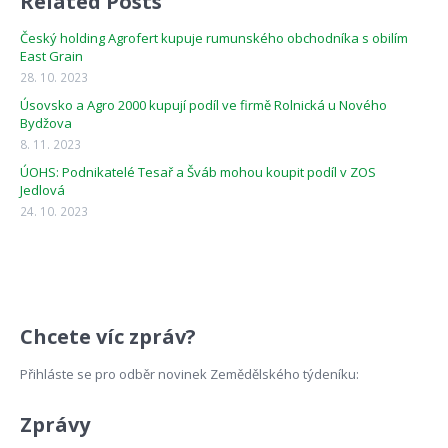
Related Posts
Český holding Agrofert kupuje rumunského obchodníka s obilím
East Grain
28. 10. 2023
Úsovsko a Agro 2000 kupují podíl ve firmě Rolnická u Nového
Bydžova
8. 11. 2023
ÚOHS: Podnikatelé Tesař a Šváb mohou koupit podíl v ZOS
Jedlová
24. 10. 2023
Chcete víc zpráv?
Přihláste se pro odběr novinek Zemědělského týdeníku:
Zprávy