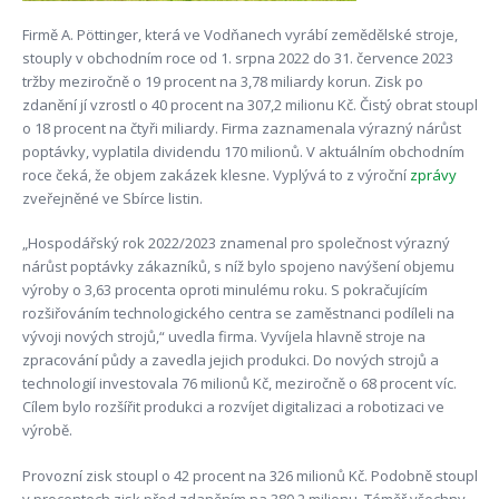
Firmě A. Pöttinger, která ve Vodňanech vyrábí zemědělské stroje,
stouply v obchodním roce od 1. srpna 2022 do 31. července 2023
tržby meziročně o 19 procent na 3,78 miliardy korun. Zisk po
zdanění jí vzrostl o 40 procent na 307,2 milionu Kč. Čistý obrat stoupl
o 18 procent na čtyři miliardy. Firma zaznamenala výrazný nárůst
poptávky, vyplatila dividendu 170 milionů. V aktuálním obchodním
roce čeká, že objem zakázek klesne. Vyplývá to z výroční
zprávy
zveřejněné ve Sbírce listin.
„Hospodářský rok 2022/2023 znamenal pro společnost výrazný
nárůst poptávky zákazníků, s níž bylo spojeno navýšení objemu
výroby o 3,63 procenta oproti minulému roku. S pokračujícím
rozšiřováním technologického centra se zaměstnanci podíleli na
vývoji nových strojů,“ uvedla firma. Vyvíjela hlavně stroje na
zpracování půdy a zavedla jejich produkci. Do nových strojů a
technologií investovala 76 milionů Kč, meziročně o 68 procent víc.
Cílem bylo rozšířit produkci a rozvíjet digitalizaci a robotizaci ve
výrobě.
Provozní zisk stoupl o 42 procent na 326 milionů Kč. Podobně stoupl
v procentech zisk před zdaněním na 380,2 milionu. Téměř všechny