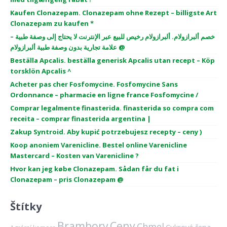
Kaufen Clonazepam. Clonazepam ohne Rezept – billigste Art
Clonazepam zu kaufen *
خصم ألبرازولام. ألبرازولام رخيص للبيع عبر الإنترنت لا يحتاج إلى وصفة طبية –
علامة تجارية بدون وصفة طبية ألبرازولام @
Beställa Apcalis. beställa generisk Apcalis utan recept – Köp
torsklön Apcalis ^
Acheter pas cher Fosfomycine. Fosfomycine Sans
Ordonnance – pharmacie en ligne france Fosfomycine /
Comprar legalmente finasterida. finasterida so compra com
receita – comprar finasterida argentina |
Zakup Syntroid. Aby kupić potrzebujesz recepty – ceny )
Koop anoniem Varenicline. Bestel online Varenicline
Mastercard – Kosten van Varenicline ?
Hvor kan jeg købe Clonazepam. Sådan får du fat i
Clonazepam – pris Clonazepam @
Štítky
Brambory
Ceny
Chmel
Cukrová řepa