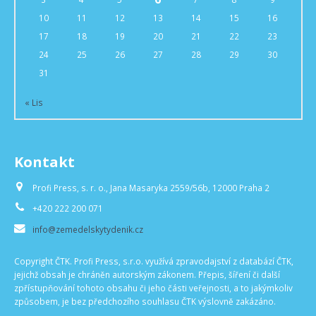
10
11
12
13
14
15
16
17
18
19
20
21
22
23
24
25
26
27
28
29
30
31
« Lis
Kontakt
Profi Press, s. r. o., Jana Masaryka 2559/56b, 12000 Praha 2
+420 222 200 071
info@zemedelskytydenik.cz
Copyright ČTK. Profi Press, s.r.o. využívá zpravodajství z databází ČTK,
jejichž obsah je chráněn autorským zákonem. Přepis, šíření či další
zpřístupňování tohoto obsahu či jeho části veřejnosti, a to jakýmkoliv
způsobem, je bez předchozího souhlasu ČTK výslovně zakázáno.