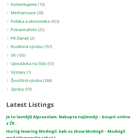
Komentujeme
(10)
Mechanizace
(38)
Politika a ekonomika
(923)
Potravinářství
(25)
PR článek
(2)
Rostlinná výroba
(767)
SR
(105)
Upoutávka na číslo
(53)
Výstavy
(1)
Živočišná výroba
(284)
Zprávy
(59)
Latest Listings
Je to levnější Alprazolam. Nakupte nejlevněji – koupit online
z ČR :
Hurtig levering Modvigil. køb os show Modvigil – Modvigil
med tilgængelig rabat !