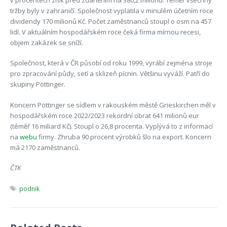
tržby byly v zahraničí. Společnost vyplatila v minulém účetním roce
dividendy 170 milionů Kč. Počet zaměstnanců stoupl o osm na 457
lidí. V aktuálním hospodářském roce čeká firma mírnou recesi,
objem zakázek se sníží.
Společnost, která v ČR působí od roku 1999, vyrábí zejména stroje
pro zpracování půdy, setí a sklizeň pícnin. Většinu vyváží. Patří do
skupiny Pöttinger.
Koncern Pöttinger se sídlem v rakouském městě Grieskirchen měl v
hospodářském roce 2022/2023 rekordní obrat 641 milionů eur
(téměř 16 miliard Kč). Stoupl o 26,8 procenta. Vyplývá to z informací
na
webu
firmy. Zhruba 90 procent výrobků šlo na export. Koncern
má 2170 zaměstnanců.
ČTK
podnik