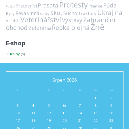
Protesty
Prasata
Půda
Pracovníci
Pšenice
Počasí
Ukrajina
Skot
Réva vinná
Sucho
sady
Traktory
Ryby
Veterinářství
Zahraniční
Výstavy
Veletrh
Žně
obchod
Řepka olejná
Zelenina
E-shop
Knihy
(9)
Srpen 2026
Po
Út
St
Čt
Pá
So
Ne
1
2
6
3
4
5
7
8
9
10
11
12
13
14
15
16
17
18
19
20
21
22
23
24
25
26
27
28
29
30