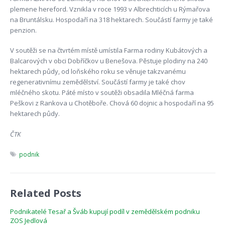
plemene hereford. Vznikla v roce 1993 v Albrechticích u Rýmařova
na Bruntálsku. Hospodaří na 318 hektarech. Součástí farmy je také
penzion.
V soutěži se na čtvrtém místě umístila Farma rodiny Kubátových a
Balcarových v obci Dobříčkov u Benešova. Pěstuje plodiny na 240
hektarech půdy, od loňského roku se věnuje takzvanému
regenerativnímu zemědělství. Součástí farmy je také chov
mléčného skotu. Páté místo v soutěži obsadila Mléčná farma
Peškovi z Rankova u Chotěboře. Chová 60 dojnic a hospodaří na 95
hektarech půdy.
ČTK
podnik
Related Posts
Podnikatelé Tesař a Šváb kupují podíl v zemědělském podniku
ZOS Jedlová