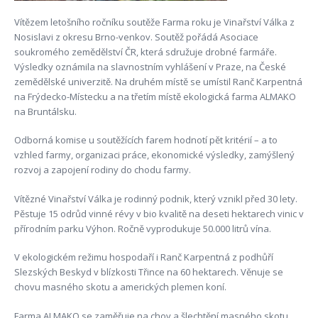
Vítězem letošního ročníku soutěže Farma roku je Vinařství Válka z
Nosislavi z okresu Brno-venkov. Soutěž pořádá Asociace
soukromého zemědělství ČR, která sdružuje drobné farmáře.
Výsledky oznámila na slavnostním vyhlášení v Praze, na České
zemědělské univerzitě. Na druhém místě se umístil Ranč Karpentná
na Frýdecko-Místecku a na třetím místě ekologická farma ALMAKO
na Bruntálsku.
Odborná komise u soutěžících farem hodnotí pět kritérií – a to
vzhled farmy, organizaci práce, ekonomické výsledky, zamýšlený
rozvoj a zapojení rodiny do chodu farmy.
Vítězné Vinařství Válka je rodinný podnik, který vznikl před 30 lety.
Pěstuje 15 odrůd vinné révy v bio kvalitě na deseti hektarech vinic v
přírodním parku Výhon. Ročně vyprodukuje 50.000 litrů vína.
V ekologickém režimu hospodaří i Ranč Karpentná z podhůří
Slezských Beskyd v blízkosti Třince na 60 hektarech. Věnuje se
chovu masného skotu a amerických plemen koní.
Farma ALMAKO se zaměřuje na chov a šlechtění masného skotu