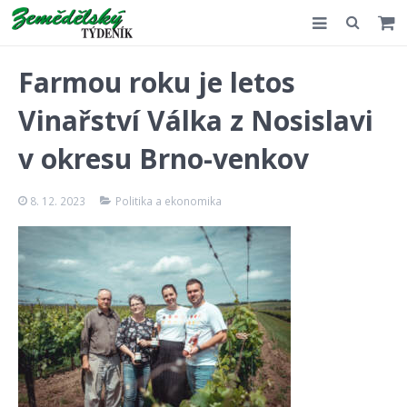
Slovensko
Farmou roku je letos
Komentář
Vinařství Válka z Nosislavi
Akce
v okresu Brno-venkov
E-shop
8. 12. 2023
Politika a ekonomika
Kontakt