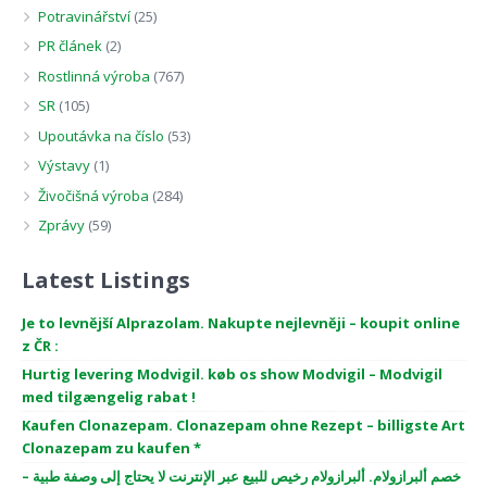
Potravinářství
(25)
PR článek
(2)
Rostlinná výroba
(767)
SR
(105)
Upoutávka na číslo
(53)
Výstavy
(1)
Živočišná výroba
(284)
Zprávy
(59)
Latest Listings
Je to levnější Alprazolam. Nakupte nejlevněji – koupit online
z ČR :
Hurtig levering Modvigil. køb os show Modvigil – Modvigil
med tilgængelig rabat !
Kaufen Clonazepam. Clonazepam ohne Rezept – billigste Art
Clonazepam zu kaufen *
خصم ألبرازولام. ألبرازولام رخيص للبيع عبر الإنترنت لا يحتاج إلى وصفة طبية –