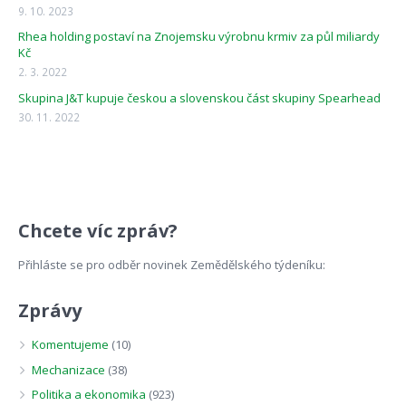
9. 10. 2023
Rhea holding postaví na Znojemsku výrobnu krmiv za půl miliardy
Kč
2. 3. 2022
Skupina J&T kupuje českou a slovenskou část skupiny Spearhead
30. 11. 2022
Chcete víc zpráv?
Přihláste se pro odběr novinek Zemědělského týdeníku:
Zprávy
Komentujeme
(10)
Mechanizace
(38)
Politika a ekonomika
(923)