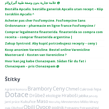
علامة تجارية بدون وصفة طبية ألبرازولام @
Beställa Apcalis. beställa generisk Apcalis utan recept – Köp
torsklön Apcalis ^
Acheter pas cher Fosfomycine. Fosfomycine Sans
Ordonnance – pharmacie en ligne france Fosfomycine /
Comprar legalmente finasterida. finasterida so compra com
receita – comprar finasterida argentina |
Zakup Syntroid. Aby kupić potrzebujesz recepty – ceny )
Koop anoniem Varenicline. Bestel online Varenicline
Mastercard – Kosten van Varenicline ?
Hvor kan jeg købe Clonazepam. Sådan får du fat i
Clonazepam – pris Clonazepam @
Štítky
Brambory
Ceny
Chmel
Cukrová řepa
Agrární komora
Dotace
Drůbež
Hraboši
ekologie
Jablka
Jahody
Maso
Kukuřice
Ministerstvo
Mrazy
Jarní práce
Mléko
Meruňky
Ovoce
Obilí
podnik
Obchod
Potraviny
Potravinářství
mák