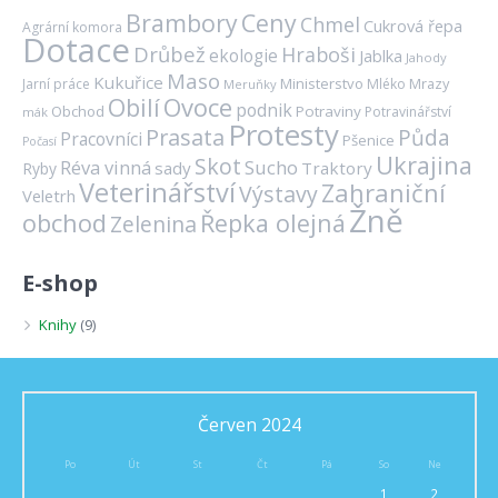
Brambory
Ceny
Chmel
Cukrová řepa
Agrární komora
Dotace
Drůbež
Hraboši
ekologie
Jablka
Jahody
Maso
Kukuřice
Ministerstvo
Mrazy
Jarní práce
Mléko
Meruňky
Ovoce
Obilí
podnik
Obchod
Potraviny
Potravinářství
mák
Protesty
Prasata
Půda
Pracovníci
Pšenice
Počasí
Ukrajina
Skot
Réva vinná
Sucho
sady
Traktory
Ryby
Veterinářství
Zahraniční
Výstavy
Veletrh
Žně
obchod
Řepka olejná
Zelenina
E-shop
Knihy
(9)
Červen 2024
Po
Út
St
Čt
Pá
So
Ne
1
2