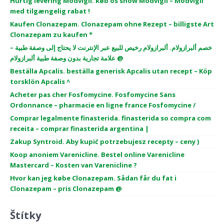
Hurtig levering Modvigil. køb os show Modvigil – Modvigil
med tilgængelig rabat !
Kaufen Clonazepam. Clonazepam ohne Rezept – billigste Art
Clonazepam zu kaufen *
خصم ألبرازولام. ألبرازولام رخيص للبيع عبر الإنترنت لا يحتاج إلى وصفة طبية –
علامة تجارية بدون وصفة طبية ألبرازولام @
Beställa Apcalis. beställa generisk Apcalis utan recept – Köp
torsklön Apcalis ^
Acheter pas cher Fosfomycine. Fosfomycine Sans
Ordonnance – pharmacie en ligne france Fosfomycine /
Comprar legalmente finasterida. finasterida so compra com
receita – comprar finasterida argentina |
Zakup Syntroid. Aby kupić potrzebujesz recepty – ceny )
Koop anoniem Varenicline. Bestel online Varenicline
Mastercard – Kosten van Varenicline ?
Hvor kan jeg købe Clonazepam. Sådan får du fat i
Clonazepam – pris Clonazepam @
Štítky