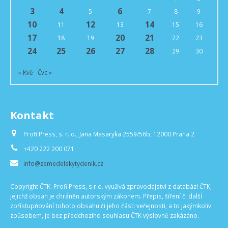
3
4
6
5
7
8
9
10
12
14
11
13
15
16
17
20
21
18
19
22
23
24
25
26
27
28
29
30
« Kvě
Čvc »
Kontakt
Profi Press, s. r. o., Jana Masaryka 2559/56b, 12000 Praha 2
+420 222 200 071
info@zemedelskytydenik.cz
Copyright ČTK. Profi Press, s.r.o. využívá zpravodajství z databází ČTK,
jejichž obsah je chráněn autorským zákonem. Přepis, šíření či další
zpřístupňování tohoto obsahu či jeho části veřejnosti, a to jakýmkoliv
způsobem, je bez předchozího souhlasu ČTK výslovně zakázáno.