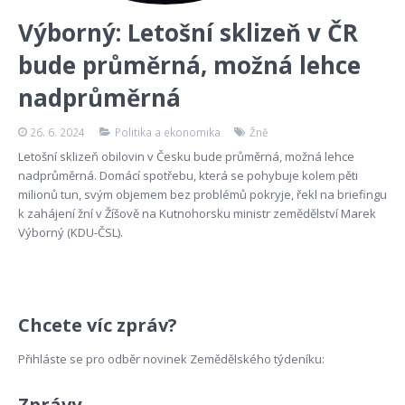
Výborný: Letošní sklizeň v ČR
bude průměrná, možná lehce
nadprůměrná
26. 6. 2024
Politika a ekonomika
Žně
Letošní sklizeň obilovin v Česku bude průměrná, možná lehce
nadprůměrná. Domácí spotřebu, která se pohybuje kolem pěti
milionů tun, svým objemem bez problémů pokryje, řekl na briefingu
k zahájení žní v Žíšově na Kutnohorsku ministr zemědělství Marek
Výborný (KDU-ČSL).
Chcete víc zpráv?
Přihláste se pro odběr novinek Zemědělského týdeníku:
Zprávy