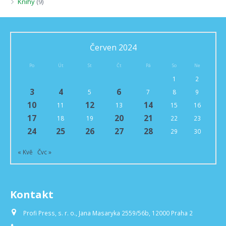
Knihy
(9)
Červen 2024
Po
Út
St
Čt
Pá
So
Ne
1
2
3
4
6
5
7
8
9
10
12
14
11
13
15
16
17
20
21
18
19
22
23
24
25
26
27
28
29
30
« Kvě
Čvc »
Kontakt
Profi Press, s. r. o., Jana Masaryka 2559/56b, 12000 Praha 2