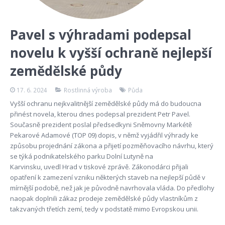
Pavel s výhradami podepsal
novelu k vyšší ochraně nejlepší
zemědělské půdy
17. 6. 2024
Rostlinná výroba
Půda
Vyšší ochranu nejkvalitnější zemědělské půdy má do budoucna
přinést novela, kterou dnes podepsal prezident Petr Pavel.
Současně prezident poslal předsedkyni Sněmovny Markétě
Pekarové Adamové (TOP 09) dopis, v němž vyjádřil výhrady ke
způsobu projednání zákona a přijetí pozměňovacího návrhu, který
se týká podnikatelského parku Dolní Lutyně na
Karvinsku, uvedl Hrad v tiskové zprávě. Zákonodárci přijali
opatření k zamezení vzniku některých staveb na nejlepší půdě v
mírnější podobě, než jak je původně navrhovala vláda. Do předlohy
naopak doplnili zákaz prodeje zemědělské půdy vlastníkům z
takzvaných třetích zemí, tedy v podstatě mimo Evropskou unii.