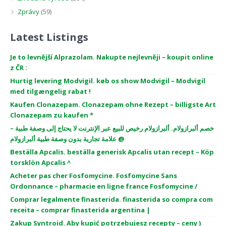
Zprávy
(59)
Latest Listings
Je to levnější Alprazolam. Nakupte nejlevněji – koupit online
z ČR :
Hurtig levering Modvigil. køb os show Modvigil – Modvigil
med tilgængelig rabat !
Kaufen Clonazepam. Clonazepam ohne Rezept – billigste Art
Clonazepam zu kaufen *
خصم ألبرازولام. ألبرازولام رخيص للبيع عبر الإنترنت لا يحتاج إلى وصفة طبية –
علامة تجارية بدون وصفة طبية ألبرازولام @
Beställa Apcalis. beställa generisk Apcalis utan recept – Köp
torsklön Apcalis ^
Acheter pas cher Fosfomycine. Fosfomycine Sans
Ordonnance – pharmacie en ligne france Fosfomycine /
Comprar legalmente finasterida. finasterida so compra com
receita – comprar finasterida argentina |
Zakup Syntroid. Aby kupić potrzebujesz recepty – ceny )