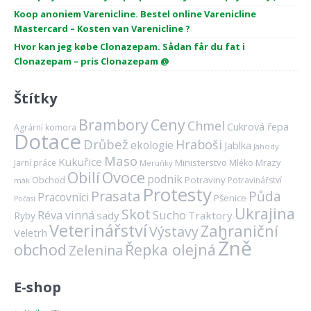
Koop anoniem Varenicline. Bestel online Varenicline
Mastercard – Kosten van Varenicline ?
Hvor kan jeg købe Clonazepam. Sådan får du fat i
Clonazepam – pris Clonazepam @
Štítky
Brambory
Ceny
Chmel
Cukrová řepa
Agrární komora
Dotace
Drůbež
Hraboši
ekologie
Jablka
Jahody
Maso
Kukuřice
Ministerstvo
Mrazy
Jarní práce
Mléko
Meruňky
Ovoce
Obilí
podnik
Obchod
Potraviny
Potravinářství
mák
Protesty
Prasata
Půda
Pracovníci
Pšenice
Počasí
Ukrajina
Skot
Réva vinná
Sucho
sady
Traktory
Ryby
Veterinářství
Zahraniční
Výstavy
Veletrh
Žně
obchod
Řepka olejná
Zelenina
E-shop