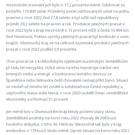
meziročním srovnání jich bylo o 17,2 procenta méně. Odchovat se
podařilo 110.800 selat. Průměrný počet odchovaných selat na jednu
prasnici v roce 2022 činil 27,8 selete a byl nižší než republikový
průměr 29,2 selete na prasnici a rok. Produkce jatečných prasat v
roce 2022 byla v kraji meziročně o 15 procent nižší a činila 10.964 tun
živé hmotnosti. Pokles výroby jatečných prasat byl evidován v osmi
krajích. Olomoucký kraj se na celkové tuzemské produkci jatečných
prasat v roce 2022 podílel 3,9 procenta.
Chov prasat se s krátkodobými výjimkami tuzemským zemědělcům
již řadu let nevyplácí, nízká cena na trhu nepokryje nárůst cen
krmných směsí a energií. V konkurenci levného dovozu ze
Španělska nebo Německa čeští chovatelé nemají příliš šanci. Situaci
se nedaří už mnoho let zvrátit a soběstačnost České republiky u
vepřového masa stále klesá, v roce 2020 uváděl Ústav zemědělské
ekonomiky a informací 51 procent.
Jen mírně loni v Olomouckém kraji klesly početní stavy skotu.
Zemědělské podniky na konci roku 2022 chovaly 86.268 kusů
hovězího dobytka, z toho 36.194 krav. Meziročně tak bylo v kraji
evidováno o 179 kusů skotu méně. Oproti situaci na konci roku 2021