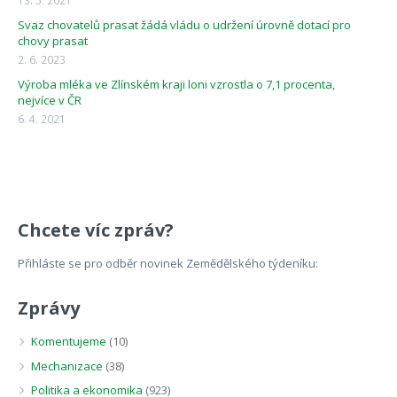
13. 5. 2021
Svaz chovatelů prasat žádá vládu o udržení úrovně dotací pro
chovy prasat
2. 6. 2023
Výroba mléka ve Zlínském kraji loni vzrostla o 7,1 procenta,
nejvíce v ČR
6. 4. 2021
Chcete víc zpráv?
Přihláste se pro odběr novinek Zemědělského týdeníku:
Zprávy
Komentujeme
(10)
Mechanizace
(38)
Politika a ekonomika
(923)