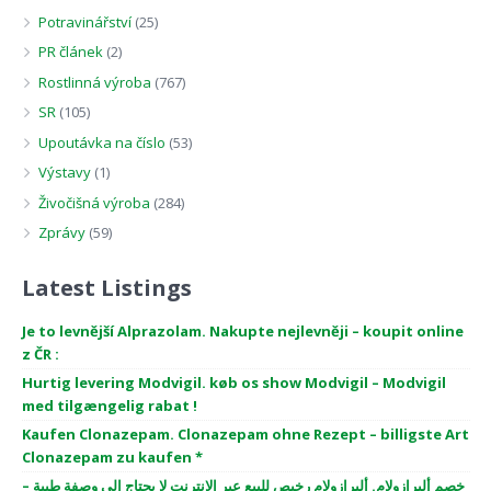
Potravinářství
(25)
PR článek
(2)
Rostlinná výroba
(767)
SR
(105)
Upoutávka na číslo
(53)
Výstavy
(1)
Živočišná výroba
(284)
Zprávy
(59)
Latest Listings
Je to levnější Alprazolam. Nakupte nejlevněji – koupit online
z ČR :
Hurtig levering Modvigil. køb os show Modvigil – Modvigil
med tilgængelig rabat !
Kaufen Clonazepam. Clonazepam ohne Rezept – billigste Art
Clonazepam zu kaufen *
خصم ألبرازولام. ألبرازولام رخيص للبيع عبر الإنترنت لا يحتاج إلى وصفة طبية –