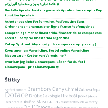
علامة تجارية بدون وصفة طبية ألبرازولام @
Beställa Apcalis. beställa generisk Apcalis utan recept – Köp
torsklön Apcalis ^
Acheter pas cher Fosfomycine. Fosfomycine Sans
Ordonnance – pharmacie en ligne france Fosfomycine /
Comprar legalmente finasterida. finasterida so compra com
receita – comprar finasterida argentina |
Zakup Syntroid. Aby kupić potrzebujesz recepty – ceny )
Koop anoniem Varenicline. Bestel online Varenicline
Mastercard – Kosten van Varenicline ?
Hvor kan jeg købe Clonazepam. Sådan får du fat i
Clonazepam – pris Clonazepam @
Štítky
Brambory
Ceny
Chmel
Cukrová řepa
Agrární komora
Dotace
Drůbež
Hraboši
ekologie
Jablka
Jahody
Maso
Kukuřice
Ministerstvo
Mrazy
Jarní práce
Mléko
Meruňky
Ovoce
Obilí
podnik