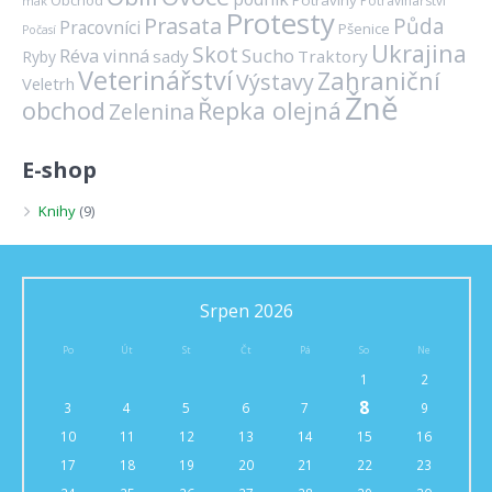
Obchod
Potraviny
Potravinářství
mák
Protesty
Prasata
Půda
Pracovníci
Pšenice
Počasí
Ukrajina
Skot
Réva vinná
Sucho
sady
Traktory
Ryby
Veterinářství
Zahraniční
Výstavy
Veletrh
Žně
obchod
Řepka olejná
Zelenina
E-shop
Knihy
(9)
Srpen 2026
Po
Út
St
Čt
Pá
So
Ne
1
2
8
3
4
5
6
7
9
10
11
12
13
14
15
16
17
18
19
20
21
22
23