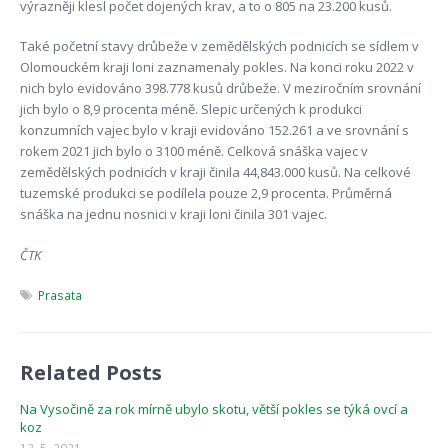
výrazněji klesl počet dojených krav, a to o 805 na 23.200 kusů.
Také početní stavy drůbeže v zemědělských podnicích se sídlem v
Olomouckém kraji loni zaznamenaly pokles. Na konci roku 2022 v
nich bylo evidováno 398.778 kusů drůbeže. V meziročním srovnání
jich bylo o 8,9 procenta méně. Slepic určených k produkci
konzumních vajec bylo v kraji evidováno 152.261 a ve srovnání s
rokem 2021 jich bylo o 3100 méně. Celková snáška vajec v
zemědělských podnicích v kraji činila 44,843.000 kusů. Na celkové
tuzemské produkci se podílela pouze 2,9 procenta. Průměrná
snáška na jednu nosnici v kraji loni činila 301 vajec.
ČTK
Prasata
Related Posts
Na Vysočině za rok mírně ubylo skotu, větší pokles se týká ovcí a
koz