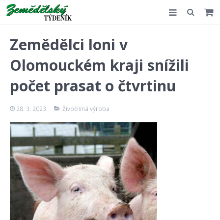
Slovensko
Zemědělci loni v
Komentář
Olomouckém kraji snížili
Akce
počet prasat o čtvrtinu
E-shop
28. 3. 2023
Živočišná výroba
Kontakt