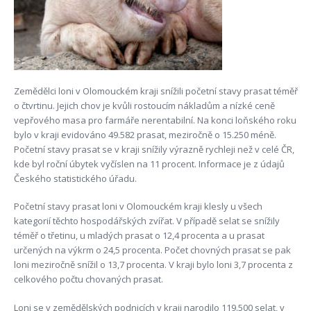
Zemědělci loni v Olomouckém kraji snížili početní stavy prasat téměř
o čtvrtinu. Jejich chov je kvůli rostoucím nákladům a nízké ceně
vepřového masa pro farmáře nerentabilní. Na konci loňského roku
bylo v kraji evidováno 49.582 prasat, meziročně o 15.250 méně.
Početní stavy prasat se v kraji snížily výrazně rychleji než v celé ČR,
kde byl roční úbytek vyčíslen na 11 procent. Informace je z údajů
Českého statistického úřadu.
Početní stavy prasat loni v Olomouckém kraji klesly u všech
kategorií těchto hospodářských zvířat. V případě selat se snížily
téměř o třetinu, u mladých prasat o 12,4 procenta a u prasat
určených na výkrm o 24,5 procenta. Počet chovných prasat se pak
loni meziročně snížil o 13,7 procenta. V kraji bylo loni 3,7 procenta z
celkového počtu chovaných prasat.
Loni se v zemědělských podnicích v kraji narodilo 119.500 selat, v