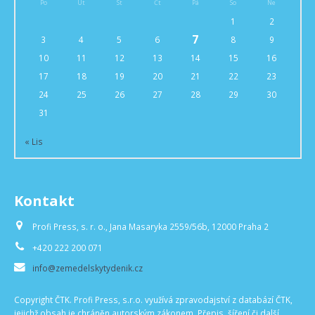
Po
Út
St
Čt
Pá
So
Ne
1
2
7
3
4
5
6
8
9
10
11
12
13
14
15
16
17
18
19
20
21
22
23
24
25
26
27
28
29
30
31
« Lis
Kontakt
Profi Press, s. r. o., Jana Masaryka 2559/56b, 12000 Praha 2
+420 222 200 071
info@zemedelskytydenik.cz
Copyright ČTK. Profi Press, s.r.o. využívá zpravodajství z databází ČTK,
jejichž obsah je chráněn autorským zákonem. Přepis, šíření či další