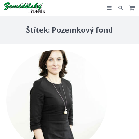
Slovensko
Štítek:
Pozemkový fond
Komentář
Akce
E-shop
Kontakt