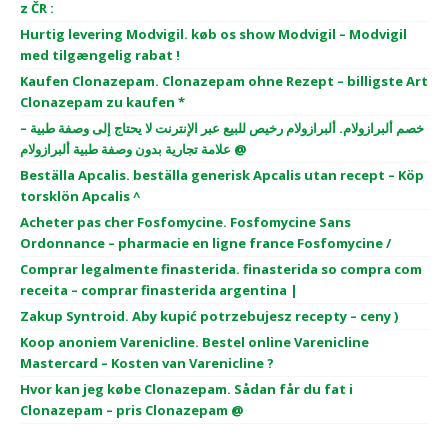
z ČR :
Hurtig levering Modvigil. køb os show Modvigil – Modvigil
med tilgængelig rabat !
Kaufen Clonazepam. Clonazepam ohne Rezept – billigste Art
Clonazepam zu kaufen *
خصم ألبرازولام. ألبرازولام رخيص للبيع عبر الإنترنت لا يحتاج إلى وصفة طبية –
علامة تجارية بدون وصفة طبية ألبرازولام @
Beställa Apcalis. beställa generisk Apcalis utan recept – Köp
torsklön Apcalis ^
Acheter pas cher Fosfomycine. Fosfomycine Sans
Ordonnance – pharmacie en ligne france Fosfomycine /
Comprar legalmente finasterida. finasterida so compra com
receita – comprar finasterida argentina |
Zakup Syntroid. Aby kupić potrzebujesz recepty – ceny )
Koop anoniem Varenicline. Bestel online Varenicline
Mastercard – Kosten van Varenicline ?
Hvor kan jeg købe Clonazepam. Sådan får du fat i
Clonazepam – pris Clonazepam @