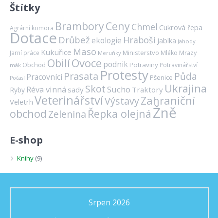
Štítky
Brambory
Ceny
Chmel
Cukrová řepa
Agrární komora
Dotace
Drůbež
Hraboši
ekologie
Jablka
Jahody
Maso
Kukuřice
Ministerstvo
Mrazy
Jarní práce
Mléko
Meruňky
Ovoce
Obilí
podnik
Obchod
Potraviny
Potravinářství
mák
Protesty
Prasata
Půda
Pracovníci
Pšenice
Počasí
Ukrajina
Skot
Réva vinná
Sucho
sady
Traktory
Ryby
Veterinářství
Zahraniční
Výstavy
Veletrh
Žně
obchod
Řepka olejná
Zelenina
E-shop
Knihy
(9)
Srpen 2026