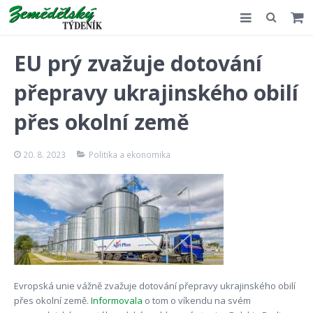
Slovensko
EU prý zvažuje dotování
Komentář
přepravy ukrajinského obilí
Akce
přes okolní země
E-shop
20. 8. 2023
Politika a ekonomika
Kontakt
Evropská unie vážně zvažuje dotování přepravy ukrajinského obilí
přes okolní země.
Informovala
o tom o víkendu na svém