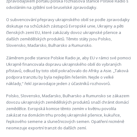
zpravodajském portálu polská rozhlasová stanice Polskie Radio s
odvoláním na zjištění své bruselské zpravodajky.
O subvencování přepravy ukrajinského obilí se podle zpravodajky
diskutuje na schůzkách zástupců Evropské unie, Ukrajiny a pěti
členských zemí EU, které zakázaly dovoz ukrajinské pšenice a
dalších zemědělských produktů. Těmito státy jsou Polsko,
Slovensko, Maďarsko, Bulharsko a Rumunsko.
Záměrem podle stanice Polskie Radio je, aby EU v rámci své pomoci
Ukrajině financovala dopravu ukrajinského obilí do vybraných
přístavů, odkud by toto obilí pokračovalo do Afriky a Asie. „Taková
podpora tranzitu by byla nejlepším řešením. Nejde o velké
náklady,“ řekl zpravodajce jeden z účastníků rozhovorů.
Polsko, Slovensko, Maďarsko, Bulharsko a Rumunsko se zákazem
dovozu ukrajinských zemědělských produktů snaží chránit domácí
zemědělce. Evropská komise těmto zemím v květnu povolila
zakázat na domácím trhu prodej ukrajinské pšenice, kukuřice,
řepkového semene a slunečnicových semen. Opatření nicméně
neomezuje exportní tranzit do dalších zemí.