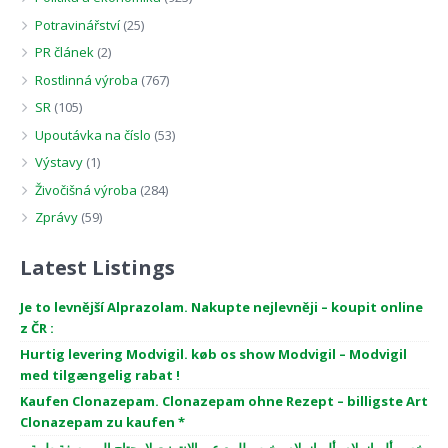
Potravinářství
(25)
PR článek
(2)
Rostlinná výroba
(767)
SR
(105)
Upoutávka na číslo
(53)
Výstavy
(1)
Živočišná výroba
(284)
Zprávy
(59)
Latest Listings
Je to levnější Alprazolam. Nakupte nejlevněji – koupit online
z ČR :
Hurtig levering Modvigil. køb os show Modvigil – Modvigil
med tilgængelig rabat !
Kaufen Clonazepam. Clonazepam ohne Rezept – billigste Art
Clonazepam zu kaufen *