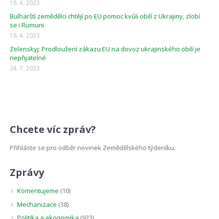
18. 4. 2023
Bulharští zemědělci chtějí po EU pomoc kvůli obilí z Ukrajiny, zlobí
se i Rumuni
18. 4. 2023
Zelenskyj: Prodloužení zákazu EU na dovoz ukrajinského obilí je
nepřijatelné
24. 7. 2023
Chcete víc zpráv?
Přihláste se pro odběr novinek Zemědělského týdeníku:
Zprávy
Komentujeme
(10)
Mechanizace
(38)
Politika a ekonomika
(923)