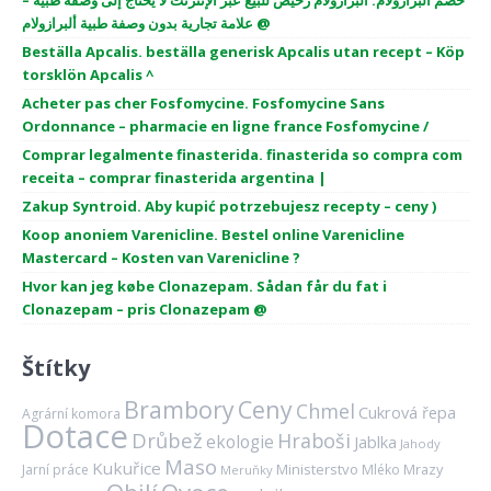
خصم ألبرازولام. ألبرازولام رخيص للبيع عبر الإنترنت لا يحتاج إلى وصفة طبية –
علامة تجارية بدون وصفة طبية ألبرازولام @
Beställa Apcalis. beställa generisk Apcalis utan recept – Köp
torsklön Apcalis ^
Acheter pas cher Fosfomycine. Fosfomycine Sans
Ordonnance – pharmacie en ligne france Fosfomycine /
Comprar legalmente finasterida. finasterida so compra com
receita – comprar finasterida argentina |
Zakup Syntroid. Aby kupić potrzebujesz recepty – ceny )
Koop anoniem Varenicline. Bestel online Varenicline
Mastercard – Kosten van Varenicline ?
Hvor kan jeg købe Clonazepam. Sådan får du fat i
Clonazepam – pris Clonazepam @
Štítky
Brambory
Ceny
Chmel
Cukrová řepa
Agrární komora
Dotace
Drůbež
Hraboši
ekologie
Jablka
Jahody
Maso
Kukuřice
Ministerstvo
Mrazy
Jarní práce
Mléko
Meruňky