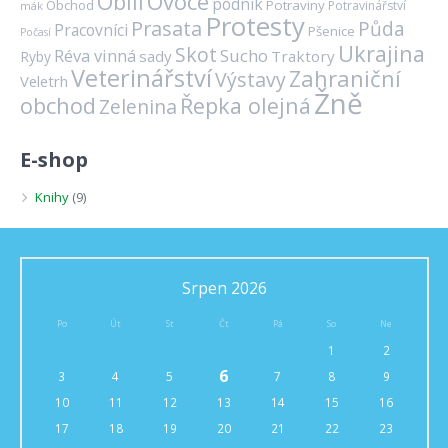
Ovoce
Obilí
podnik
Obchod
Potraviny
Potravinářství
mák
Protesty
Prasata
Půda
Pracovníci
Pšenice
Počasí
Ukrajina
Skot
Réva vinná
Sucho
sady
Traktory
Ryby
Veterinářství
Zahraniční
Výstavy
Veletrh
Žně
obchod
Řepka olejná
Zelenina
E-shop
Knihy
(9)
Srpen 2026
Po
Út
St
Čt
Pá
So
Ne
1
2
6
3
4
5
7
8
9
10
11
12
13
14
15
16
17
18
19
20
21
22
23