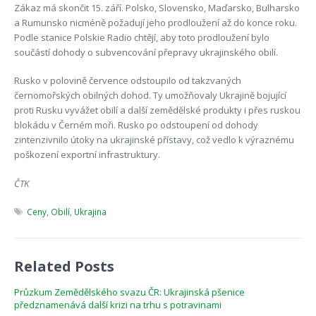
Zákaz má skončit 15. září. Polsko, Slovensko, Maďarsko, Bulharsko
a Rumunsko nicméně požadují jeho prodloužení až do konce roku.
Podle stanice Polskie Radio chtějí, aby toto prodloužení bylo
součástí dohody o subvencování přepravy ukrajinského obilí.
Rusko v polovině července odstoupilo od takzvaných
černomořských obilných dohod. Ty umožňovaly Ukrajině bojující
proti Rusku vyvážet obilí a další zemědělské produkty i přes ruskou
blokádu v Černém moři. Rusko po odstoupení od dohody
zintenzivnilo útoky na ukrajinské přístavy, což vedlo k výraznému
poškození exportní infrastruktury.
ČTK
Ceny
,
Obilí
,
Ukrajina
Related Posts
Průzkum Zemědělského svazu ČR: Ukrajinská pšenice
předznamenává další krizi na trhu s potravinami