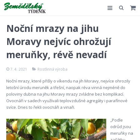
Slovensko
Noční mrazy na jihu
Komentář
Moravy nejvíc ohrožují
Akce
meruňky, révě nevadí
E-shop
7. 4. 2021
Rostlinná výroba
Kontakt
Noční mrazy, které přišly o víkendu na jih Moravy, nejvíce ohrozily
letošní úrodu meruněk a třešní, naopak réva vinná nejméně do
poloviny dubna na jihu Moravy mrazy zvládne bez komplikací.
Ovocnáři v sadech využívali teplovzdušné agregáty i parafínové
svíce. Dnes to řekli ovocnáři a vinaři.
„Podle
odrůd jsou
meruňky na
začátku