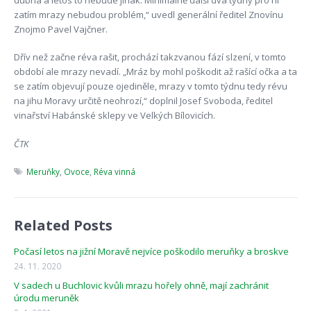
zatím mrazy nebudou problém,“ uvedl generální ředitel Znovínu
Znojmo Pavel Vajčner.
Dřív než začne réva rašit, prochází takzvanou fází slzení, v tomto
období ale mrazy nevadí. „Mráz by mohl poškodit až rašící očka a ta
se zatím objevují pouze ojediněle, mrazy v tomto týdnu tedy révu
na jihu Moravy určitě neohrozí,“ doplnil Josef Svoboda, ředitel
vinařství Habánské sklepy ve Velkých Bílovicích.
ČTK
Meruňky
,
Ovoce
,
Réva vinná
Related Posts
Počasí letos na jižní Moravě nejvíce poškodilo meruňky a broskve
24. 11. 2020
V sadech u Buchlovic kvůli mrazu hořely ohně, mají zachránit
úrodu meruněk