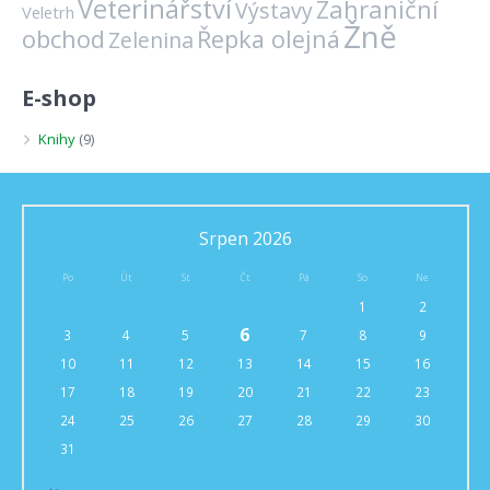
Veterinářství
Zahraniční
Výstavy
Veletrh
Žně
obchod
Řepka olejná
Zelenina
E-shop
Knihy
(9)
Srpen 2026
Po
Út
St
Čt
Pá
So
Ne
1
2
6
3
4
5
7
8
9
10
11
12
13
14
15
16
17
18
19
20
21
22
23
24
25
26
27
28
29
30
31