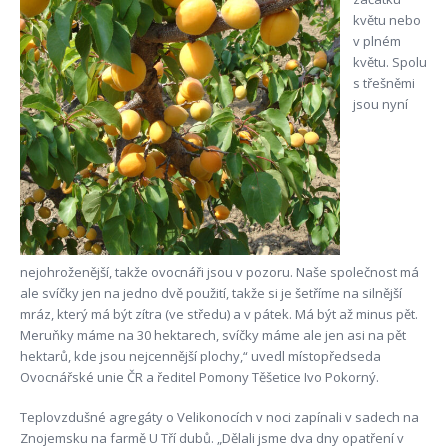
květu nebo
v plném
květu. Spolu
s třešněmi
jsou nyní
nejohroženější, takže ovocnáři jsou v pozoru. Naše společnost má
ale svíčky jen na jedno dvě použití, takže si je šetříme na silnější
mráz, který má být zítra (ve středu) a v pátek. Má být až minus pět.
Meruňky máme na 30 hektarech, svíčky máme ale jen asi na pět
hektarů, kde jsou nejcennější plochy,“ uvedl místopředseda
Ovocnářské unie ČR a ředitel Pomony Těšetice Ivo Pokorný.
Teplovzdušné agregáty o Velikonocích v noci zapínali v sadech na
Znojemsku na farmě U Tří dubů. „Dělali jsme dva dny opatření v