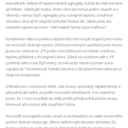
meruňkách. Máme tři teplovzdušné agregáty, každý by měl ochránit
až hektar, záleží jak fouká. Dnes ráno byl minus jeden stupeň a o
víkendu i minus čtyři. Agregáty jsou schopné teplotu zvednout
zhruba o dva až tři stupně, bohužel foukal vítr, takže jsme ani
nemohli zapalovat svíce,“ řekl majitel farmy Libor Kalhoun.
Kombinace větru a poklesu teplot níže než na pět stupňů pod nulou
se ovocnáři obávají nejvíce. Účinnost možných opatření proti mrazu
je pouze omezená. „Při počtu svící 200 kusů na hektar zvednou
teplotu přibližně o tři stupně Celsia. Záleží na rychlosti větru. Při
rychlosti větru nad čtyři metry za sekundu nemá význam svíce
zapalovat,“ konstatoval Tomáš Letocha z Ökoplant International ve
Slupi na Znojemsku.
Odhadovat v současné době, zda mrazy způsobily nějaké škody a
případně jak velké, je podle ovocnářů předčasné. A to zejména
proto, že v noci na pátek by měly podle předpovědi počasí mrazy
klesnout až k minus pěti stupňům Celsia.
Na rozdíl od majitelů sadů, vinaři a vinohradníci se zatím mrazivého
počasí obávat nemusejí. „Réva začíná rašit obvykle až kolem 20.
dubna a letos to nebude jinak. Minimálně další dva týdny pro ni