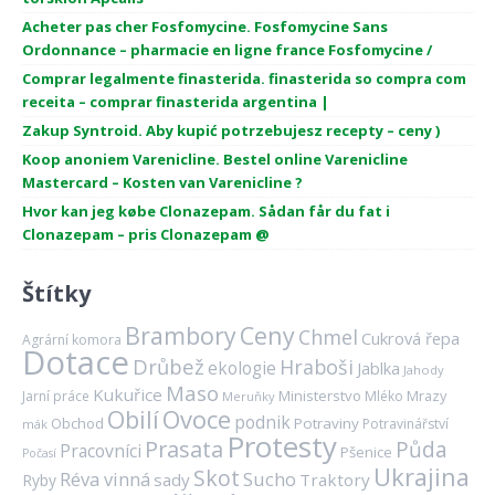
Acheter pas cher Fosfomycine. Fosfomycine Sans
Ordonnance – pharmacie en ligne france Fosfomycine /
Comprar legalmente finasterida. finasterida so compra com
receita – comprar finasterida argentina |
Zakup Syntroid. Aby kupić potrzebujesz recepty – ceny )
Koop anoniem Varenicline. Bestel online Varenicline
Mastercard – Kosten van Varenicline ?
Hvor kan jeg købe Clonazepam. Sådan får du fat i
Clonazepam – pris Clonazepam @
Štítky
Brambory
Ceny
Chmel
Cukrová řepa
Agrární komora
Dotace
Drůbež
Hraboši
ekologie
Jablka
Jahody
Maso
Kukuřice
Ministerstvo
Mrazy
Jarní práce
Mléko
Meruňky
Ovoce
Obilí
podnik
Obchod
Potraviny
Potravinářství
mák
Protesty
Prasata
Půda
Pracovníci
Pšenice
Počasí
Ukrajina
Skot
Réva vinná
Sucho
sady
Traktory
Ryby