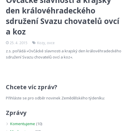
Ovčácké slavnosti a krajský
den královéhradeckého
sdružení Svazu chovatelů ovcí
a koz
25. 4. 2015
Kozy
,
ovce
z.s. pořádá »Ovčácké slavnosti a krajský den královéhradeckého
sdružení Svazu chovatelů ovcí a koz«.
Chcete víc zpráv?
Přihláste se pro odběr novinek Zemědělského týdeníku:
Zprávy
Komentujeme
(10)