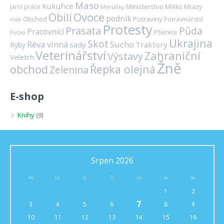
Maso
Kukuřice
Ministerstvo
Mrazy
Jarní práce
Mléko
Meruňky
Ovoce
Obilí
podnik
Obchod
Potraviny
Potravinářství
mák
Protesty
Prasata
Půda
Pracovníci
Pšenice
Počasí
Ukrajina
Skot
Réva vinná
Sucho
sady
Traktory
Ryby
Veterinářství
Zahraniční
Výstavy
Veletrh
Žně
obchod
Řepka olejná
Zelenina
E-shop
Knihy
(9)
Srpen 2026
Po
Út
St
Čt
Pá
So
Ne
1
2
7
3
4
5
6
8
9
10
11
12
13
14
15
16