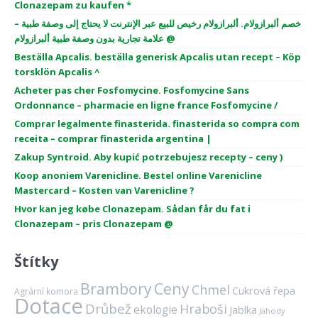
Clonazepam zu kaufen *
خصم ألبرازولام. ألبرازولام رخيص للبيع عبر الإنترنت لا يحتاج إلى وصفة طبية –
علامة تجارية بدون وصفة طبية ألبرازولام @
Beställa Apcalis. beställa generisk Apcalis utan recept – Köp
torsklön Apcalis ^
Acheter pas cher Fosfomycine. Fosfomycine Sans
Ordonnance – pharmacie en ligne france Fosfomycine /
Comprar legalmente finasterida. finasterida so compra com
receita – comprar finasterida argentina |
Zakup Syntroid. Aby kupić potrzebujesz recepty – ceny )
Koop anoniem Varenicline. Bestel online Varenicline
Mastercard – Kosten van Varenicline ?
Hvor kan jeg købe Clonazepam. Sådan får du fat i
Clonazepam – pris Clonazepam @
Štítky
Brambory
Ceny
Chmel
Cukrová řepa
Agrární komora
Dotace
Drůbež
Hraboši
ekologie
Jablka
Jahody