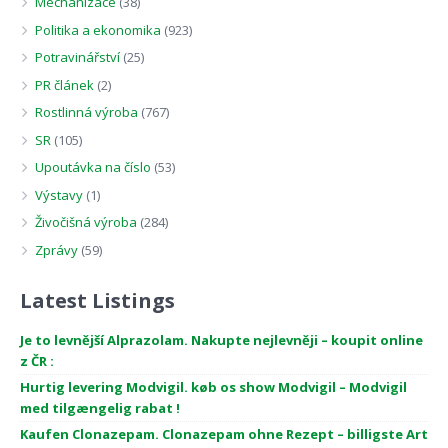
Mechanizace
(38)
Politika a ekonomika
(923)
Potravinářství
(25)
PR článek
(2)
Rostlinná výroba
(767)
SR
(105)
Upoutávka na číslo
(53)
Výstavy
(1)
Živočišná výroba
(284)
Zprávy
(59)
Latest Listings
Je to levnější Alprazolam. Nakupte nejlevněji – koupit online
z ČR :
Hurtig levering Modvigil. køb os show Modvigil – Modvigil
med tilgængelig rabat !
Kaufen Clonazepam. Clonazepam ohne Rezept – billigste Art