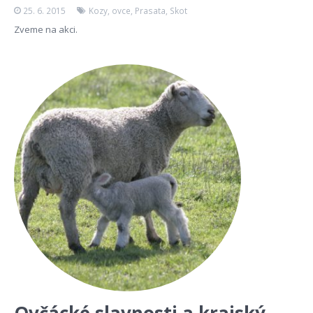
25. 6. 2015
Kozy
,
ovce
,
Prasata
,
Skot
Zveme na akci.