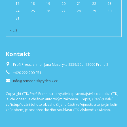
17
18
19
20
21
22
23
24
25
26
27
28
29
30
31
« Lis
Kontakt
Profi Press, s. r. o., Jana Masaryka 2559/56b, 12000 Praha 2
+420 222 200 071
info@zemedelskytydenik.cz
Copyright ČTK. Profi Press, s.r.o. využívá zpravodajství z databází ČTK,
jejichž obsah je chráněn autorským zákonem. Přepis, šíření či další
zpřístupňování tohoto obsahu či jeho části veřejnosti, a to jakýmkoliv
způsobem, je bez předchozího souhlasu ČTK výslovně zakázáno.