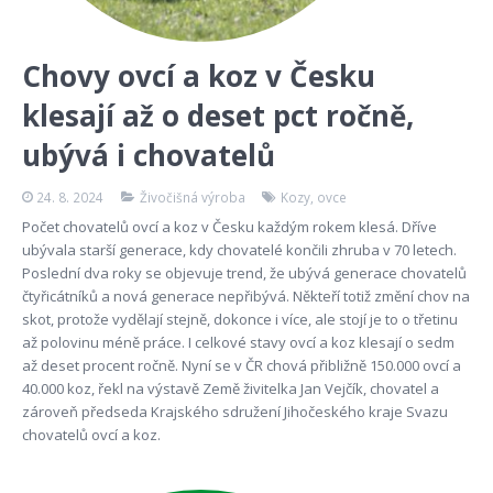
Chovy ovcí a koz v Česku
klesají až o deset pct ročně,
ubývá i chovatelů
24. 8. 2024
Živočišná výroba
Kozy
,
ovce
Počet chovatelů ovcí a koz v Česku každým rokem klesá. Dříve
ubývala starší generace, kdy chovatelé končili zhruba v 70 letech.
Poslední dva roky se objevuje trend, že ubývá generace chovatelů
čtyřicátníků a nová generace nepřibývá. Někteří totiž změní chov na
skot, protože vydělají stejně, dokonce i více, ale stojí je to o třetinu
až polovinu méně práce. I celkové stavy ovcí a koz klesají o sedm
až deset procent ročně. Nyní se v ČR chová přibližně 150.000 ovcí a
40.000 koz, řekl na výstavě Země živitelka Jan Vejčík, chovatel a
zároveň předseda Krajského sdružení Jihočeského kraje Svazu
chovatelů ovcí a koz.