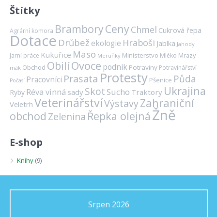
Štítky
Brambory
Ceny
Chmel
Cukrová řepa
Agrární komora
Dotace
Drůbež
Hraboši
ekologie
Jablka
Jahody
Maso
Kukuřice
Ministerstvo
Mrazy
Jarní práce
Mléko
Meruňky
Ovoce
Obilí
podnik
Obchod
Potraviny
Potravinářství
mák
Protesty
Prasata
Půda
Pracovníci
Pšenice
Počasí
Ukrajina
Skot
Réva vinná
Sucho
sady
Traktory
Ryby
Veterinářství
Zahraniční
Výstavy
Veletrh
Žně
obchod
Řepka olejná
Zelenina
E-shop
Knihy
(9)
Srpen 2026