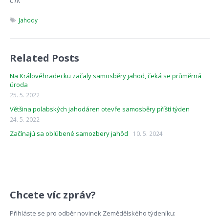
ČTK
Jahody
Related Posts
Na Královéhradecku začaly samosběry jahod, čeká se průměrná
úroda
25. 5. 2022
Většina polabských jahodáren otevře samosběry příští týden
24. 5. 2022
Začínajú sa obľúbené samozbery jahôd
10. 5. 2024
Chcete víc zpráv?
Přihláste se pro odběr novinek Zemědělského týdeníku: