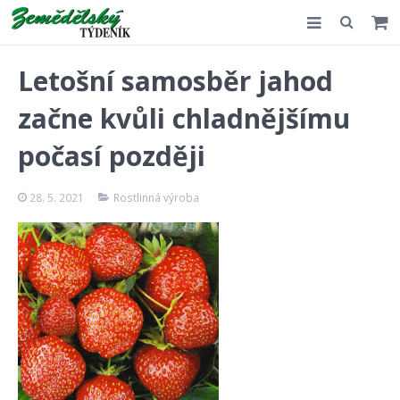
Slovensko
Letošní samosběr jahod
Komentář
začne kvůli chladnějšímu
Akce
počasí později
E-shop
28. 5. 2021
Rostlinná výroba
Kontakt