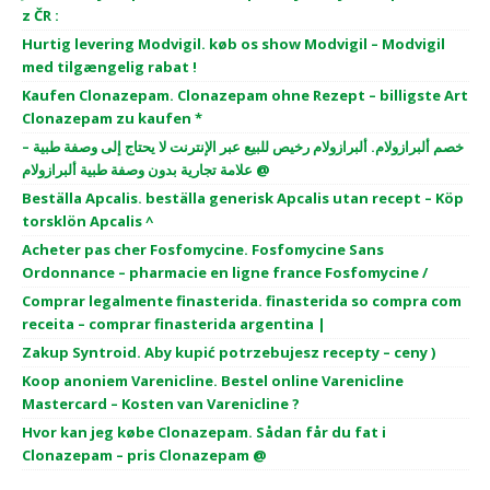
z ČR :
Hurtig levering Modvigil. køb os show Modvigil – Modvigil
med tilgængelig rabat !
Kaufen Clonazepam. Clonazepam ohne Rezept – billigste Art
Clonazepam zu kaufen *
خصم ألبرازولام. ألبرازولام رخيص للبيع عبر الإنترنت لا يحتاج إلى وصفة طبية –
علامة تجارية بدون وصفة طبية ألبرازولام @
Beställa Apcalis. beställa generisk Apcalis utan recept – Köp
torsklön Apcalis ^
Acheter pas cher Fosfomycine. Fosfomycine Sans
Ordonnance – pharmacie en ligne france Fosfomycine /
Comprar legalmente finasterida. finasterida so compra com
receita – comprar finasterida argentina |
Zakup Syntroid. Aby kupić potrzebujesz recepty – ceny )
Koop anoniem Varenicline. Bestel online Varenicline
Mastercard – Kosten van Varenicline ?
Hvor kan jeg købe Clonazepam. Sådan får du fat i
Clonazepam – pris Clonazepam @