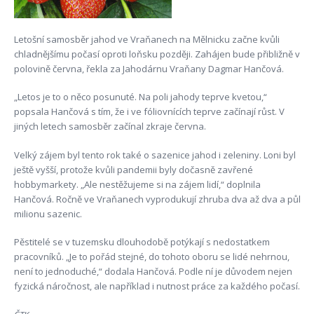
Letošní samosběr jahod ve Vraňanech na Mělnicku začne kvůli
chladnějšímu počasí oproti loňsku později. Zahájen bude přibližně v
polovině června, řekla za Jahodárnu Vraňany Dagmar Hančová.
„Letos je to o něco posunuté. Na poli jahody teprve kvetou,“
popsala Hančová s tím, že i ve fóliovnících teprve začínají růst. V
jiných letech samosběr začínal zkraje června.
Velký zájem byl tento rok také o sazenice jahod i zeleniny. Loni byl
ještě vyšší, protože kvůli pandemii byly dočasně zavřené
hobbymarkety. „Ale nestěžujeme si na zájem lidí,“ doplnila
Hančová. Ročně ve Vraňanech vyprodukují zhruba dva až dva a půl
milionu sazenic.
Pěstitelé se v tuzemsku dlouhodobě potýkají s nedostatkem
pracovníků. „Je to pořád stejné, do tohoto oboru se lidé nehrnou,
není to jednoduché,“ dodala Hančová. Podle ní je důvodem nejen
fyzická náročnost, ale například i nutnost práce za každého počasí.