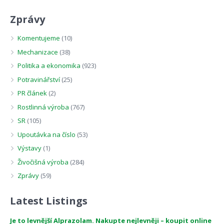
Zprávy
Komentujeme
(10)
Mechanizace
(38)
Politika a ekonomika
(923)
Potravinářství
(25)
PR článek
(2)
Rostlinná výroba
(767)
SR
(105)
Upoutávka na číslo
(53)
Výstavy
(1)
Živočišná výroba
(284)
Zprávy
(59)
Latest Listings
Je to levnější Alprazolam. Nakupte nejlevněji – koupit online