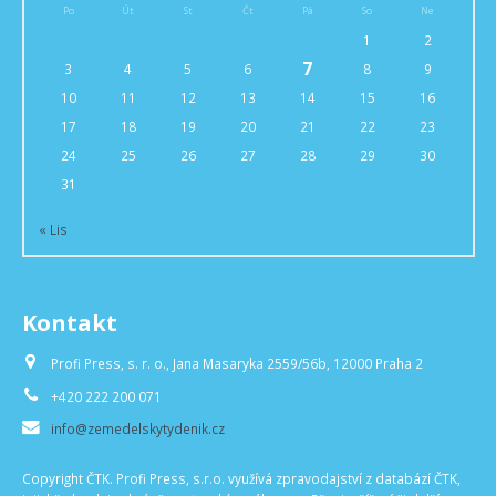
Po
Út
St
Čt
Pá
So
Ne
1
2
7
3
4
5
6
8
9
10
11
12
13
14
15
16
17
18
19
20
21
22
23
24
25
26
27
28
29
30
31
« Lis
Kontakt
Profi Press, s. r. o., Jana Masaryka 2559/56b, 12000 Praha 2
+420 222 200 071
info@zemedelskytydenik.cz
Copyright ČTK. Profi Press, s.r.o. využívá zpravodajství z databází ČTK,