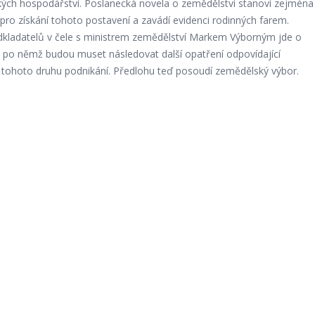
ých hospodářství. Poslanecká novela o zemědělství stanoví zejména
ro získání tohoto postavení a zavádí evidenci rodinných farem.
dkladatelů v čele s ministrem zemědělství Markem Výborným jde o
, po němž budou muset následovat další opatření odpovídající
tohoto druhu podnikání. Předlohu teď posoudí zemědělský výbor.