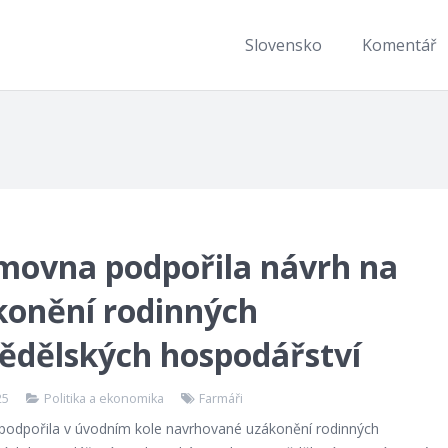
Slovensko
Komentář
movna podpořila návrh na
konění rodinných
ědělských hospodářství
25
Politika a ekonomika
Farmáři
odpořila v úvodním kole navrhované uzákonění rodinných