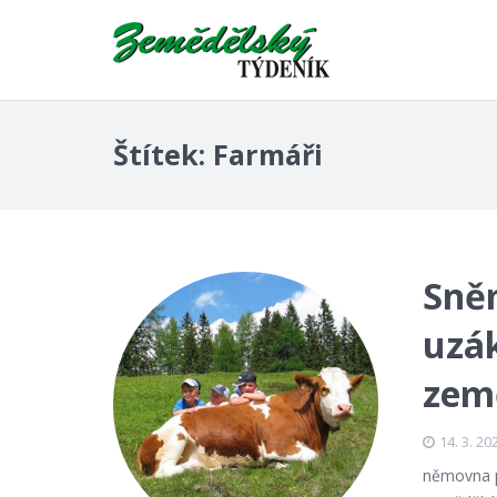
Štítek:
Farmáři
Sně
uzá
zem
14. 3. 20
němovna p