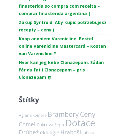
finasterida so compra com receita –
comprar finasterida argentina |
Zakup Syntroid. Aby kupić potrzebujesz
recepty – ceny )
Koop anoniem Varenicline. Bestel
online Varenicline Mastercard – Kosten
van Varenicline ?
Hvor kan jeg købe Clonazepam. Sådan
får du fat i Clonazepam – pris
Clonazepam @
Štítky
Brambory
Ceny
Agrární komora
Dotace
Chmel
Cukrová řepa
Drůbež
Hraboši
ekologie
Jablka