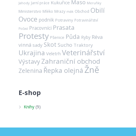
Maso
Kukuřice
Jarní práce
Jahody
Meruňky
Obilí
Ministerstvo
Mrazy
Obchod
Mléko
mák
Ovoce
podnik
Potraviny
Potravinářství
Prasata
Pracovníci
Počasí
Protesty
Půda
Réva
Ryby
Pšenice
Skot
vinná
Sucho
sady
Traktory
Veterinářství
Ukrajina
Veletrh
Zahraniční obchod
Výstavy
Žně
Řepka olejná
Zelenina
E-shop
Knihy
(9)