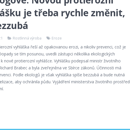
ášku je třeba rychle změnit,
ezzubá
21
Rostlinná výroba
Eroze
erozní vyhláška řeší až opakovanou erozi, a nikoliv prevenci, což je
Dopady se tím posunou, uvedli zástupci několika ekologických
 k nové protierozní vyhlášce. Vyhlášku podepsal ministr životního
Richard Brabec a byla zveřejněna ve Sbírce zákonů. Účinnosti má
rvenci. Podle ekologů je však vyhláška spíše bezzubá a bude nutná
elizace, aby ochránila půdu. Vyjádření ministerstva životního prostřed
í.