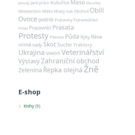
Maso
Kukuřice
Jarní práce
Jahody
Meruňky
Obilí
Ministerstvo
Mrazy
Obchod
Mléko
mák
Ovoce
podnik
Potraviny
Potravinářství
Prasata
Pracovníci
Počasí
Protesty
Půda
Réva
Ryby
Pšenice
Skot
vinná
Sucho
sady
Traktory
Veterinářství
Ukrajina
Veletrh
Zahraniční obchod
Výstavy
Žně
Řepka olejná
Zelenina
E-shop
Knihy
(9)