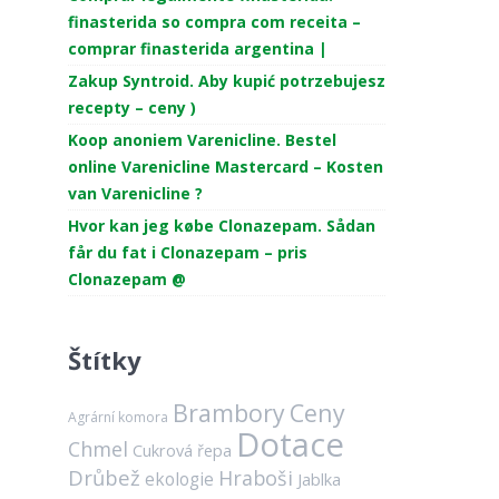
finasterida so compra com receita –
comprar finasterida argentina |
Zakup Syntroid. Aby kupić potrzebujesz
recepty – ceny )
Koop anoniem Varenicline. Bestel
online Varenicline Mastercard – Kosten
van Varenicline ?
Hvor kan jeg købe Clonazepam. Sådan
får du fat i Clonazepam – pris
Clonazepam @
Štítky
Brambory
Ceny
Agrární komora
Dotace
Chmel
Cukrová řepa
Drůbež
Hraboši
ekologie
Jablka