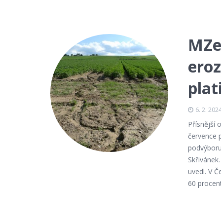
MZe:
ero
plat
6. 2. 202
Přísnější 
července p
podvýboru
Skřivánek.
uvedl. V Č
60 procent