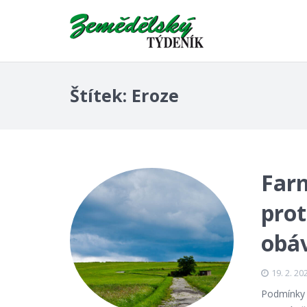
Štítek:
Eroze
Farm
prot
obáv
19. 2. 20
Podmínky 