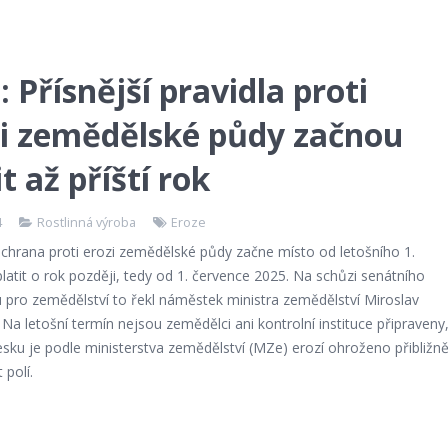
 Přísnější pravidla proti
zi zemědělské půdy začnou
it až příští rok
4
Rostlinná výroba
Eroze
ochrana proti erozi zemědělské půdy začne místo od letošního 1.
latit o rok později, tedy od 1. července 2025. Na schůzi senátního
 pro zemědělství to řekl náměstek ministra zemědělství Miroslav
 Na letošní termín nejsou zemědělci ani kontrolní instituce připraveny
esku je podle ministerstva zemědělství (MZe) erozí ohroženo přibližn
 polí.