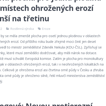
 místech ohrožených erozí
ší na třetinu
22
Rostlinná výroba
Eroze
 by se měla zmenšit plocha pro osetí jednou plodinou v oblastech
žených erozí. Od příštího roku bude zřejmě moci činit jen deset
vedl to ministr zemědělství Zdeněk Nekula (KDU-ČSL). Zpřísňují se
nky, které musí zemědělci dodržovat, aby měli nárok na dotace.
ště musí schválit Evropská komise. Zatím je plocha pro monokultury
k v oblastech ohrožených erozí, tak i v neohrožených lokalitách na
. Celkově je ohrožena erozí asi čtvrtina orné půdy v Česku a zhruba
ta orné půdy je ohroženo silně, řekl mluvčí ministerstva zemědělství
lý.
ogové: Novou protierozní