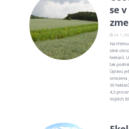
se v
zmen
24. 1. 20
Na třetinu
silně ohro
hektarů. U
tak podmí
Úpravu je
omezena ja
30 hektarů
4,5 procen
Vojtěch Bí
Ekol