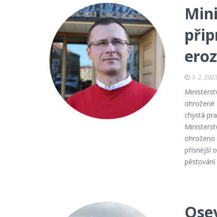
Mini
při
eroz
3. 2. 202
Ministers
ohrožené 
chystá pr
Ministerst
ohroženo z
přísnější
pěstování
Osev