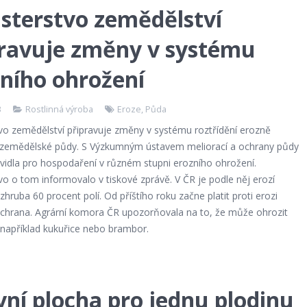
sterstvo zemědělství
pravuje změny v systému
ního ohrožení
3
Rostlinná výroba
Eroze
,
Půda
tvo zemědělství připravuje změny v systému roztřídění erozně
zemědělské půdy. S Výzkumným ústavem meliorací a ochrany půdy
avidla pro hospodaření v různém stupni erozního ohrožení.
vo o tom informovalo v tiskové zprávě. V ČR je podle něj erozí
hruba 60 procent polí. Od příštího roku začne platit proti erozi
 ochrana. Agrární komora ČR upozorňovala na to, že může ohrozit
 například kukuřice nebo brambor.
ní plocha pro jednu plodinu