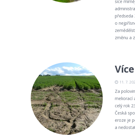
sice mírně
administr
předseda 
o nejpřísn
zemědělstv
změnu a za
Více
11. 7. 20
Za polovi
meliorací 
celý rok 2
Česká spo
eroze je p
a nedosta