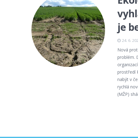
vyhl
je b
24. 6. 20
Nová proti
problém. 
organizací
prostředí 
nabýt v če
rychlá nov
(MŽP) shán