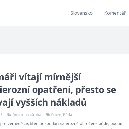
Slovensko
Komentář
áři vítají mírnější
ierozní opatření, přesto se
ají vyšších nákladů
25
Rostlinná výroba
Eroze
,
Půda
pro zemědělce, kteří hospodaří na erozně ohrožené půdě, budou