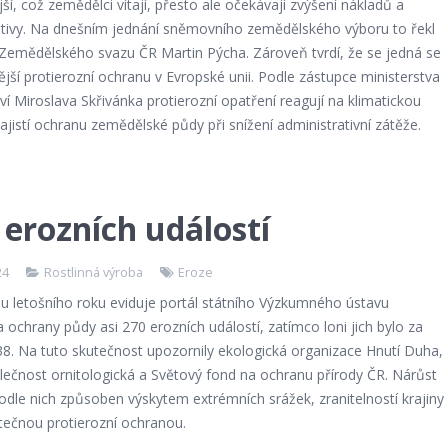
jší, což zemědělci vítají, přesto ale očekávají zvýšení nákladů a
ativy. Na dnešním jednání sněmovního zemědělského výboru to řekl
Zemědělského svazu ČR Martin Pýcha. Zároveň tvrdí, že se jedná se
ější protierozní ochranu v Evropské unii. Podle zástupce ministerstva
í Miroslava Skřivánka protierozní opatření reagují na klimatickou
jistí ochranu zemědělské půdy při snížení administrativní zátěže.
 erozních událostí
24
Rostlinná výroba
Eroze
nu letošního roku eviduje portál státního Výzkumného ústavu
a ochrany půdy asi 270 erozních událostí, zatímco loni jich bylo za
38. Na tuto skutečnost upozornily ekologická organizace Hnutí Duha,
lečnost ornitologická a Světový fond na ochranu přírody ČR. Nárůst
odle nich způsoben výskytem extrémních srážek, zranitelností krajiny
tečnou protierozní ochranou.