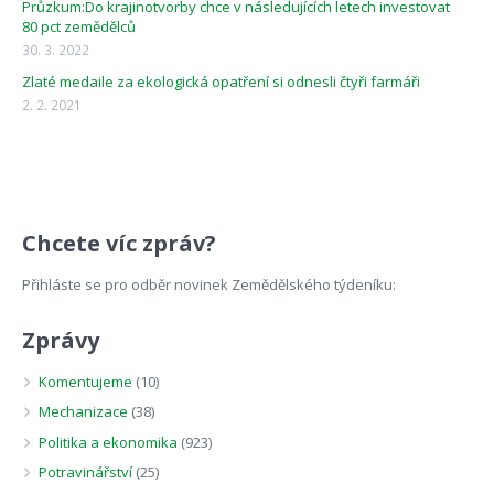
Průzkum:Do krajinotvorby chce v následujících letech investovat
80 pct zemědělců
30. 3. 2022
Zlaté medaile za ekologická opatření si odnesli čtyři farmáři
2. 2. 2021
Chcete víc zpráv?
Přihláste se pro odběr novinek Zemědělského týdeníku:
Zprávy
Komentujeme
(10)
Mechanizace
(38)
Politika a ekonomika
(923)
Potravinářství
(25)