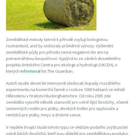
Zemědělské metody šetrné k přírodě zvyšují biologickou
rozmanitost, aniž by snižovaly průměrné výnosy. Vyčlenění
zemědělské půdy pro přírodu nemá negativní vliv ani na
potravinářskou bezpečnost. Vyplývá to ze závěrů desetiletého
projektu britského Centra pro ekologii a hydrologii (UKCEH), o
kterých
informoval
list The Guardian.
Autoři studie deset let intenzivně sledovali dopady rozsáhlého
experimentu na komerční farmě o rozloze 1000 hektarů ve městě
Hillesdenu v hrabství Buckinghamshire. Od roku 2005 zde
zemědělci vytvořili několik stanovišť pro volně žijící živočichy, včetně
semenných rostlin pro ptáky, divokých květin pro opylovače a
remízků pro ptáky, hmyz a drobné savce.
V nejdéle trvající studii tohoto typu se vědcům podařilo zvýšit počet
volně žijících živočichů, kteří jsou důležití pro zemědělskou produkci,