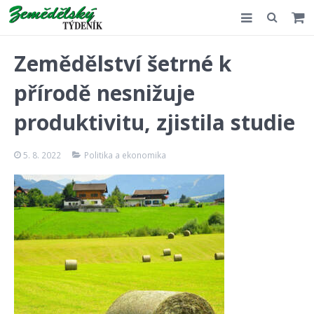
Slovensko
Zemědělství šetrné k
Komentář
přírodě nesnižuje
Akce
produktivitu, zjistila studie
E-shop
5. 8. 2022
Politika a ekonomika
Kontakt