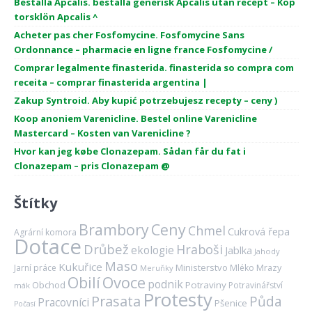
Beställa Apcalis. beställa generisk Apcalis utan recept – Köp
torsklön Apcalis ^
Acheter pas cher Fosfomycine. Fosfomycine Sans
Ordonnance – pharmacie en ligne france Fosfomycine /
Comprar legalmente finasterida. finasterida so compra com
receita – comprar finasterida argentina |
Zakup Syntroid. Aby kupić potrzebujesz recepty – ceny )
Koop anoniem Varenicline. Bestel online Varenicline
Mastercard – Kosten van Varenicline ?
Hvor kan jeg købe Clonazepam. Sådan får du fat i
Clonazepam – pris Clonazepam @
Štítky
Brambory
Ceny
Chmel
Cukrová řepa
Agrární komora
Dotace
Drůbež
Hraboši
ekologie
Jablka
Jahody
Maso
Kukuřice
Ministerstvo
Mrazy
Jarní práce
Mléko
Meruňky
Ovoce
Obilí
podnik
Obchod
Potraviny
Potravinářství
mák
Protesty
Prasata
Půda
Pracovníci
Pšenice
Počasí