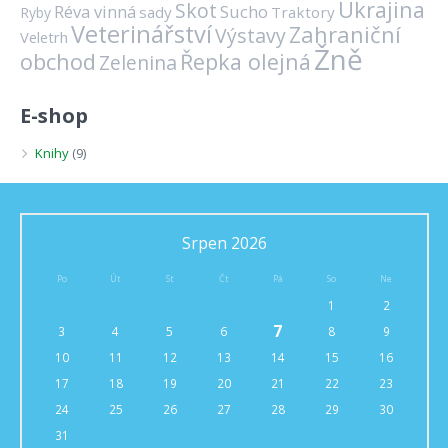
Ukrajina
Skot
Réva vinná
Sucho
sady
Traktory
Ryby
Veterinářství
Zahraniční
Výstavy
Veletrh
Žně
obchod
Řepka olejná
Zelenina
E-shop
Knihy
(9)
Srpen 2026
Po
Út
St
Čt
Pá
So
Ne
1
2
7
3
4
5
6
8
9
10
11
12
13
14
15
16
17
18
19
20
21
22
23
24
25
26
27
28
29
30
31