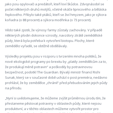
jako jsou opylovači a predátoři, kteří loví škůdce. Zdvojnásobil se
počet některých druhů motýlů, včetně okáče lipnicového a běláska
řepkového. Přibylo také ptáků, kteří se živí hmyzem, jako je sýkora
koňadra (o 88 procent) a sýkora modřinka (o 73 procent).
Vědci také zjistili, že výnosy farmy zůstaly zachovány. V případě
některých plodin dokonce vzrostly, navzdory ztrátě zemědělské
půdy, která byla potřeba k vytvoření biotopu. Plochy, které
zemědělci vyřadili, se obtížně obdělávaly.
Výsledky projektu jsou v rozporu s tvrzeními mnoha politiků, že
nové ekologické programy po brexitu by „platily zemědělcům za to,
že produkují méně potravin“ a poškodily by potravinovou
bezpečnost, podotkl The Guardian. Bývalý ministr financí Rishi
Sunak, který se v současné době uchází o post premiéra, nedávno
prohlásil, že by zemědělce „chránil“ před přebudováním jejich půdy
na přírodu.
„Nyní si uvědomujeme, že můžeme zvýšit průměrnou úrodu tím, že
přestaneme pěstovat potraviny v oblastech půdy, které nejsou
produktivní, a v těchto oblastech můžeme vytvořit prostor pro