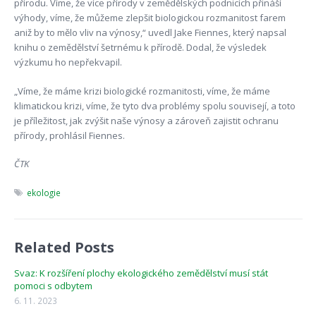
přírodu. Víme, že více přírody v zemědělských podnicích přináší
výhody, víme, že můžeme zlepšit biologickou rozmanitost farem
aniž by to mělo vliv na výnosy,“ uvedl Jake Fiennes, který napsal
knihu o zemědělství šetrnému k přírodě. Dodal, že výsledek
výzkumu ho nepřekvapil.
„Víme, že máme krizi biologické rozmanitosti, víme, že máme
klimatickou krizi, víme, že tyto dva problémy spolu souvisejí, a toto
je příležitost, jak zvýšit naše výnosy a zároveň zajistit ochranu
přírody, prohlásil Fiennes.
ČTK
ekologie
Related Posts
Svaz: K rozšíření plochy ekologického zemědělství musí stát
pomoci s odbytem
6. 11. 2023