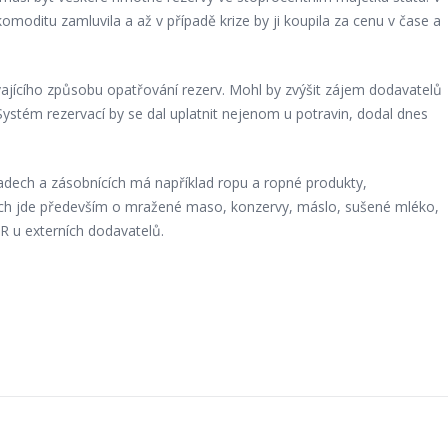
oditu zamluvila a až v případě krize by ji koupila za cenu v čase a
ajícího způsobu opatřování rezerv. Mohl by zvýšit zájem dodavatelů
Systém rezervací by se dal uplatnit nejenom u potravin, dodal dnes
kladech a zásobnících má například ropu a ropné produkty,
ich jde především o mražené maso, konzervy, máslo, sušené mléko,
SHR u externích dodavatelů.