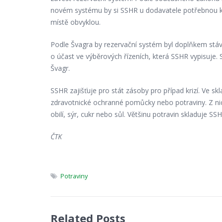
novém systému by si SSHR u dodavatele potřebnou kom
místě obvyklou.
Podle Švagra by rezervační systém byl doplňkem stáv
o účast ve výběrových řízeních, která SSHR vypisuje. 
Švagr.
SSHR zajišťuje pro stát zásoby pro případ krizí. Ve s
zdravotnické ochranné pomůcky nebo potraviny. Z n
obilí, sýr, cukr nebo sůl. Většinu potravin skladuje S
ČTK
Potraviny
Related Posts