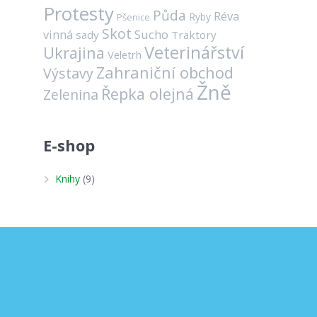
Protesty
Půda
Réva
Ryby
Pšenice
Skot
vinná
Sucho
sady
Traktory
Veterinářství
Ukrajina
Veletrh
Zahraniční obchod
Výstavy
Žně
Řepka olejná
Zelenina
E-shop
Knihy
(9)