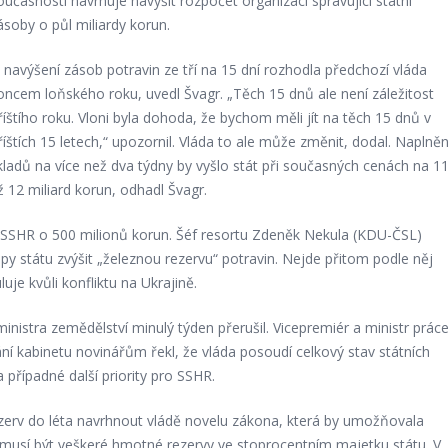
oučasnosti navrhuje navýšit rozpočet organizaci spravující státní
ásoby o půl miliardy korun.
 navýšení zásob potravin ze tří na 15 dní rozhodla předchozí vláda
oncem loňského roku, uvedl Švagr. „Těch 15 dnů ale není záležitost
říštího roku. Vloni byla dohoda, že bychom měli jít na těch 15 dnů v
říštích 15 letech,“ upozornil. Vláda to ale může změnit, dodal. Naplněn
kladů na více než dva týdny by vyšlo stát při současných cenách na 1
ž 12 miliard korun, odhadl Švagr.
et SSHR o 500 milionů korun. Šéf resortu Zdeněk Nekula (KDU-ČSL)
py státu zvýšit „železnou rezervu“ potravin. Nejde přitom podle něj
uje kvůli konfliktu na Ukrajině.
ministra zemědělství minulý týden přerušil. Vicepremiér a ministr prác
ní kabinetu novinářům řekl, že vláda posoudí celkový stav státních
a případné další priority pro SSHR.
ezerv do léta navrhnout vládě novelu zákona, která by umožňovala
musí být veškeré hmotné rezervy ve stoprocentním majetku státu. V