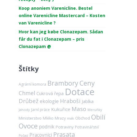
Koop anoniem Varenicline. Bestel
online Varenicline Mastercard – Kosten
van Varenicline ?
Hvor kan jeg købe Clonazepam. Sådan
får du fat i Clonazepam – pris
Clonazepam @
Štítky
Brambory
Ceny
Agrární komora
Dotace
Chmel
Cukrová řepa
Drůbež
Hraboši
ekologie
Jablka
Maso
Kukuřice
Jarní práce
Jahody
Meruňky
Obilí
Ministerstvo
Mrazy
Obchod
Mléko
mák
Ovoce
podnik
Potraviny
Potravinářství
Prasata
Pracovníci
Počasí