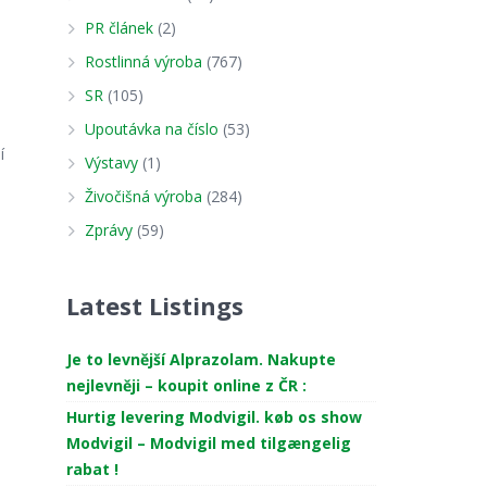
PR článek
(2)
Rostlinná výroba
(767)
SR
(105)
Upoutávka na číslo
(53)
í
Výstavy
(1)
1
Živočišná výroba
(284)
Zprávy
(59)
Latest Listings
e
Je to levnější Alprazolam. Nakupte
nejlevněji – koupit online z ČR :
Hurtig levering Modvigil. køb os show
Modvigil – Modvigil med tilgængelig
rabat !