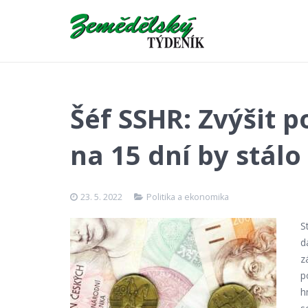
Šéf SSHR: Zvýšit 
na 15 dní by stálo
23. 5. 2022
Politika a ekonomika
S
d
z
p
h