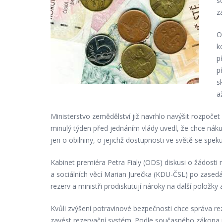
s
z
O
k
p
p
s
a
Ministerstvo zemědělství již navrhlo navýšit rozpoč
minulý týden před jednáním vlády uvedl, že chce náku
jen o obilniny, o jejichž dostupnosti ve světě se spekul
Kabinet premiéra Petra Fialy (ODS) diskusi o žádosti 
a sociálních věcí Marian Jurečka (KDU-ČSL) po zasedá
rezerv a ministři prodiskutují nároky na další položky 
Kvůli zvýšení potravinové bezpečnosti chce správa r
zavést rezervační systém. Podle současného zákona 