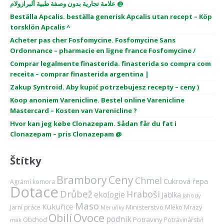
علامة تجارية بدون وصفة طبية ألبرازولام @
Beställa Apcalis. beställa generisk Apcalis utan recept – Köp
torsklön Apcalis ^
Acheter pas cher Fosfomycine. Fosfomycine Sans
Ordonnance – pharmacie en ligne france Fosfomycine /
Comprar legalmente finasterida. finasterida so compra com
receita – comprar finasterida argentina |
Zakup Syntroid. Aby kupić potrzebujesz recepty – ceny )
Koop anoniem Varenicline. Bestel online Varenicline
Mastercard – Kosten van Varenicline ?
Hvor kan jeg købe Clonazepam. Sådan får du fat i
Clonazepam – pris Clonazepam @
Štítky
Brambory
Ceny
Chmel
Cukrová řepa
Agrární komora
Dotace
Drůbež
Hraboši
ekologie
Jablka
Jahody
Maso
Kukuřice
Ministerstvo
Mrazy
Jarní práce
Mléko
Meruňky
Ovoce
Obilí
podnik
Obchod
Potraviny
Potravinářství
mák