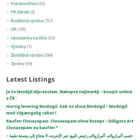
Potravinářství
(25)
PR článek
(2)
Rostlinná výroba
(767)
SR
(105)
Upoutávka na číslo
(53)
Výstavy
(1)
Živočišná výroba
(284)
Zprávy
(59)
Latest Listings
Je to levnější Alprazolam. Nakupte nejlevněji – koupit online
z ČR :
Hurtig levering Modvigil. køb os show Modvigil – Modvigil
med tilgængelig rabat !
Kaufen Clonazepam. Clonazepam ohne Rezept – billigste Art
Clonazepam zu kaufen *
خصم ألبرازولام. ألبرازولام رخيص للبيع عبر الإنترنت لا يحتاج إلى وصفة طبية –