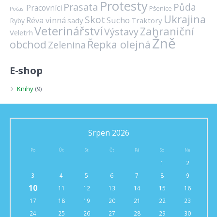
Protesty
Prasata
Půda
Pracovníci
Pšenice
Počasí
Ukrajina
Skot
Réva vinná
Sucho
sady
Traktory
Ryby
Veterinářství
Zahraniční
Výstavy
Veletrh
Žně
obchod
Řepka olejná
Zelenina
E-shop
Knihy
(9)
Srpen 2026
Po
Út
St
Čt
Pá
So
Ne
1
2
3
4
5
6
7
8
9
10
11
12
13
14
15
16
17
18
19
20
21
22
23
24
25
26
27
28
29
30