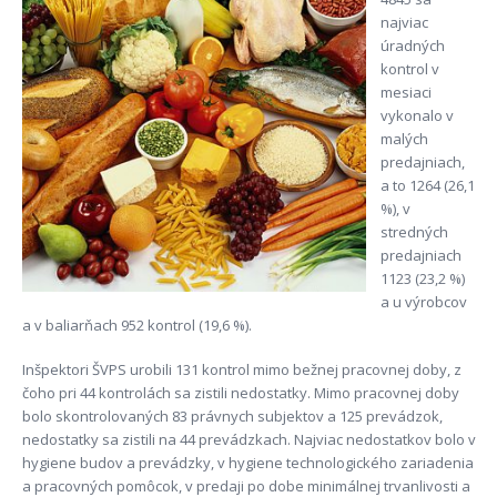
najviac
úradných
kontrol v
mesiaci
vykonalo v
malých
predajniach,
a to 1264 (26,1
%), v
stredných
predajniach
1123 (23,2 %)
a u výrobcov
a v baliarňach 952 kontrol (19,6 %).
Inšpektori ŠVPS urobili 131 kontrol mimo bežnej pracovnej doby, z
čoho pri 44 kontrolách sa zistili nedostatky. Mimo pracovnej doby
bolo skontrolovaných 83 právnych subjektov a 125 prevádzok,
nedostatky sa zistili na 44 prevádzkach. Najviac nedostatkov bolo v
hygiene budov a prevádzky, v hygiene technologického zariadenia
a pracovných pomôcok, v predaji po dobe minimálnej trvanlivosti a