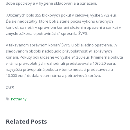
dobe spotreby a v hygiene skladovania a označení.
„Uložených bolo 355 blokových pokút v celkovej výške 5782 eur.
Ďalšie nedostatky, ktoré boli zistené počas výkonu úradných
kontrol, sa riešili v správnom konaní uložením opatrení a sankcií v
zmysle zákona o potravinách,“ spresnila ŠVPS.
V takzvanom správnom konaní ŠVPS uložila jedno opatrenie. „V
sledovanom období nadobudlo právoplatnosť 91 správnych
konaní. Pokuty boli uložené vo výške 94.200 eur. Priemerná pokuta
v rámci právoplatných rozhodnutí predstavovala 1035,20 eura,
najvyššia právoplatná pokuta v tomto mesiaci predstavovala
10.000 eur,“ dodala veterinárna a potravinová správa.
TASR
Potraviny
Related Posts