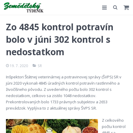
Slovensko
Zo 4845 kontrol potravín
Komentář
bolo v júni 302 kontrol s
Akce
nedostatkom
E-shop
19. 7. 2020
SR
Kontakt
Inšpektori Štátnej veterinárnej a potravinovej správy (ŠVPS) SR v
júni 2020 vykonali 4845 úradných kontrol potravín rastlinného a
živočíšneho pôvodu. Z uvedeného počtu bolo 302 kontrol s
nedostatkom, celkovo sa zistilo 1048 nedostatkov.
Prekontrolovaných bolo 1733 právnych subjektov a 2653
prevádzok. Vyplýva to z aktuálnej správy ŠVPS SR.
Z celkového
počtu kontrol
4845 sa