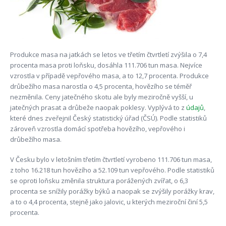
Produkce masa na jatkách se letos ve třetím čtvrtletí zvýšila o 7,4
procenta masa proti loňsku, dosáhla 111.706 tun masa. Nejvíce
vzrostla v případě vepřového masa, a to 12,7 procenta. Produkce
drůbežího masa narostla o 4,5 procenta, hovězího se téměř
nezměnila. Ceny jatečného skotu ale byly meziročně vyšší, u
jatečných prasat a drůbeže naopak poklesy. Vyplývá to z
údajů
,
které dnes zveřejnil Český statistický úřad (ČSÚ). Podle statistiků
zároveň vzrostla domácí spotřeba hovězího, vepřového i
drůbežího masa.
V Česku bylo v letošním třetím čtvrtletí vyrobeno 111.706 tun masa,
z toho 16.218 tun hovězího a 52.109 tun vepřového. Podle statistiků
se oproti loňsku změnila struktura porážených zvířat, o 6,3
procenta se snížily porážky býků a naopak se zvýšily porážky krav,
a to o 4,4 procenta, stejně jako jalovic, u kterých meziroční činí 5,5
procenta.