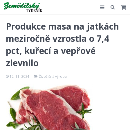
Slovensko
Produkce masa na jatkách
Komentář
meziročně vzrostla o 7,4
Akce
pct, kuřecí a vepřové
E-shop
zlevnilo
Kontakt
12. 11. 2024
Živočišná výroba