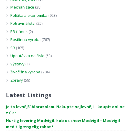
Mechanizace
(38)
Politika a ekonomika
(923)
Potravinářství
(25)
PR článek
(2)
Rostlinná výroba
(767)
SR
(105)
Upoutávka na číslo
(53)
Výstavy
(1)
Živočišná výroba
(284)
Zprávy
(59)
Latest Listings
Je to levnější Alprazolam. Nakupte nejlevněji – koupit online
z ČR :
Hurtig levering Modvigil. køb os show Modvigil – Modvigil
med tilgængelig rabat !