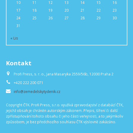
10
11
12
13
14
15
16
17
18
19
20
21
22
23
24
25
26
27
28
29
30
31
« Lis
Kontakt
Profi Press, s. r. o., Jana Masaryka 2559/56b, 12000 Praha 2
+420 222 200 071
info@zemedelskytydenik.cz
Copyright ČTK. Profi Press, s.r.o. využívá zpravodajství z databází ČTK,
jejichž obsah je chráněn autorským zákonem. Přepis, šíření či další
zpřístupňování tohoto obsahu či jeho části veřejnosti, a to jakýmkoliv
způsobem, je bez předchozího souhlasu ČTK výslovně zakázáno.