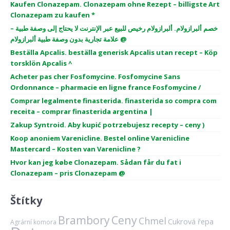
Kaufen Clonazepam. Clonazepam ohne Rezept – billigste Art
Clonazepam zu kaufen *
خصم ألبرازولام. ألبرازولام رخيص للبيع عبر الإنترنت لا يحتاج إلى وصفة طبية –
علامة تجارية بدون وصفة طبية ألبرازولام @
Beställa Apcalis. beställa generisk Apcalis utan recept – Köp
torsklön Apcalis ^
Acheter pas cher Fosfomycine. Fosfomycine Sans
Ordonnance – pharmacie en ligne france Fosfomycine /
Comprar legalmente finasterida. finasterida so compra com
receita – comprar finasterida argentina |
Zakup Syntroid. Aby kupić potrzebujesz recepty – ceny )
Koop anoniem Varenicline. Bestel online Varenicline
Mastercard – Kosten van Varenicline ?
Hvor kan jeg købe Clonazepam. Sådan får du fat i
Clonazepam – pris Clonazepam @
Štítky
Brambory
Ceny
Chmel
Cukrová řepa
Agrární komora