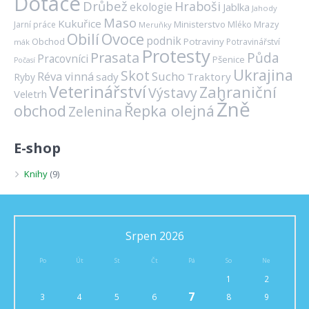
Dotace
Drůbež
Hraboši
ekologie
Jablka
Jahody
Maso
Kukuřice
Ministerstvo
Mrazy
Jarní práce
Mléko
Meruňky
Ovoce
Obilí
podnik
Obchod
Potraviny
Potravinářství
mák
Protesty
Prasata
Půda
Pracovníci
Pšenice
Počasí
Ukrajina
Skot
Réva vinná
Sucho
sady
Traktory
Ryby
Veterinářství
Zahraniční
Výstavy
Veletrh
Žně
obchod
Řepka olejná
Zelenina
E-shop
Knihy
(9)
Srpen 2026
Po
Út
St
Čt
Pá
So
Ne
1
2
7
3
4
5
6
8
9