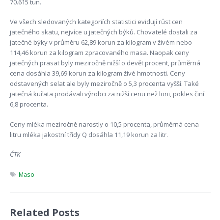
70.615 tun.
Ve všech sledovaných kategoriích statistici evidují růst cen
jatečného skatu, nejvíce u jatečných býků. Chovatelé dostali za
jatečné býky v průměru 62,89 korun za kilogram v živém nebo
114,46 korun za kilogram zpracovaného masa. Naopak ceny
jatečných prasat byly meziročně nižší o devět procent, průměrná
cena dosáhla 39,69 korun za kilogram živé hmotnosti. Ceny
odstavených selat ale byly meziročně o 5,3 procenta vyšší. Také
jatečná kuřata prodávali výrobci za nižší cenu než loni, pokles činí
6,8 procenta.
Ceny mléka meziročně narostly o 10,5 procenta, průměrná cena
litru mléka jakostní třídy Q dosáhla 11,19 korun za litr.
ČTK
Maso
Related Posts