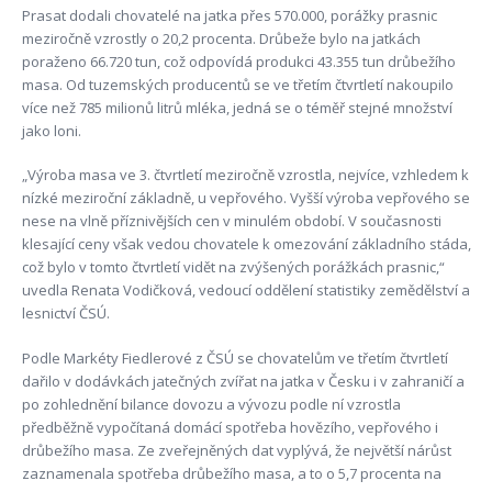
Prasat dodali chovatelé na jatka přes 570.000, porážky prasnic
meziročně vzrostly o 20,2 procenta. Drůbeže bylo na jatkách
poraženo 66.720 tun, což odpovídá produkci 43.355 tun drůbežího
masa. Od tuzemských producentů se ve třetím čtvrtletí nakoupilo
více než 785 milionů litrů mléka, jedná se o téměř stejné množství
jako loni.
„Výroba masa ve 3. čtvrtletí meziročně vzrostla, nejvíce, vzhledem k
nízké meziroční základně, u vepřového. Vyšší výroba vepřového se
nese na vlně příznivějších cen v minulém období. V současnosti
klesající ceny však vedou chovatele k omezování základního stáda,
což bylo v tomto čtvrtletí vidět na zvýšených porážkách prasnic,“
uvedla Renata Vodičková, vedoucí oddělení statistiky zemědělství a
lesnictví ČSÚ.
Podle Markéty Fiedlerové z ČSÚ se chovatelům ve třetím čtvrtletí
dařilo v dodávkách jatečných zvířat na jatka v Česku i v zahraničí a
po zohlednění bilance dovozu a vývozu podle ní vzrostla
předběžně vypočítaná domácí spotřeba hovězího, vepřového i
drůbežího masa. Ze zveřejněných dat vyplývá, že největší nárůst
zaznamenala spotřeba drůbežího masa, a to o 5,7 procenta na