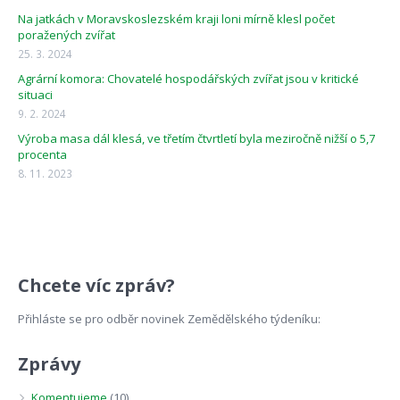
Na jatkách v Moravskoslezském kraji loni mírně klesl počet
poražených zvířat
25. 3. 2024
Agrární komora: Chovatelé hospodářských zvířat jsou v kritické
situaci
9. 2. 2024
Výroba masa dál klesá, ve třetím čtvrtletí byla meziročně nižší o 5,7
procenta
8. 11. 2023
Chcete víc zpráv?
Přihláste se pro odběr novinek Zemědělského týdeníku:
Zprávy
Komentujeme
(10)