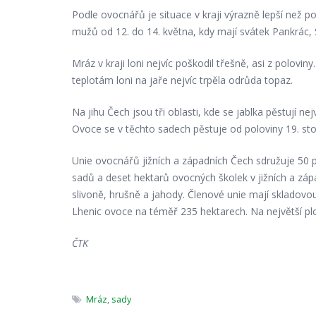
Podle ovocnářů je situace v kraji výrazně lepší než p
mužů od 12. do 14. května, kdy mají svátek Pankrác, 
Mráz v kraji loni nejvíc poškodil třešně, asi z polovi
teplotám loni na jaře nejvíc trpěla odrůda topaz.
Na jihu Čech jsou tři oblasti, kde se jablka pěstují nej
Ovoce se v těchto sadech pěstuje od poloviny 19. stol
Unie ovocnářů jižních a západních Čech sdružuje 50 
sadů a deset hektarů ovocných školek v jižních a zápa
slivoně, hrušně a jahody. Členové unie mají skladov
Lhenic ovoce na téměř 235 hektarech. Na největší ploš
ČTK
Mráz
,
sady