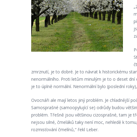
„
m
p
j
z
P
S
č
zmrznutí, je to dobré. Je to návrat k historickému st
nenormálního. Proti letům minulým je to o deset dní 
je to úplně normální. Nenormální bylo (poslední roky),
Ovocnáři ale mají letos jiný problém. Je chladnější poč
Samosprašné (samoopylující se) odrůdy budou většino
problém. Třešně jsou většinou cizosprašné, tam je tře
nejsou silné, čmeláků taky není moc, nehledě k tomu,
rozmisťování čmelínů,“ řekl Leber.