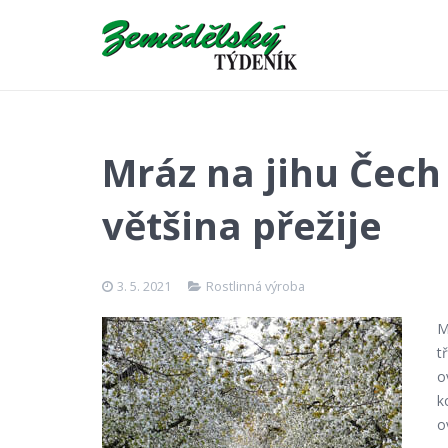
Mráz na jihu Čech
většina přežije
3. 5. 2021
Rostlinná výroba
M
t
o
k
o