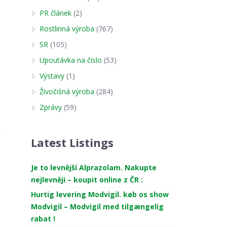
PR článek
(2)
Rostlinná výroba
(767)
SR
(105)
Upoutávka na číslo
(53)
Výstavy
(1)
Živočišná výroba
(284)
Zprávy
(59)
,
Latest Listings
Je to levnější Alprazolam. Nakupte
nejlevněji – koupit online z ČR :
Hurtig levering Modvigil. køb os show
Modvigil – Modvigil med tilgængelig
rabat !