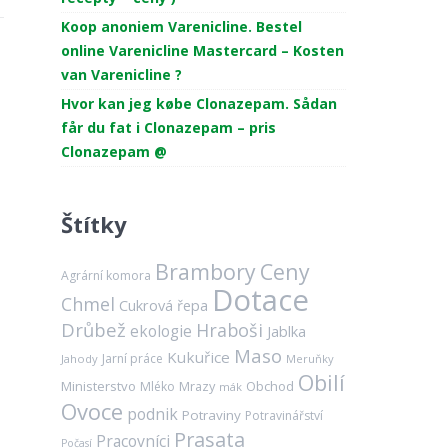
Koop anoniem Varenicline. Bestel
online Varenicline Mastercard – Kosten
van Varenicline ?
Hvor kan jeg købe Clonazepam. Sådan
får du fat i Clonazepam – pris
Clonazepam @
Štítky
Brambory
Ceny
Agrární komora
Dotace
Chmel
Cukrová řepa
Drůbež
Hraboši
ekologie
Jablka
Maso
Kukuřice
Jarní práce
Jahody
Meruňky
Obilí
Ministerstvo
Mrazy
Obchod
Mléko
mák
Ovoce
podnik
Potraviny
Potravinářství
Prasata
Pracovníci
Počasí