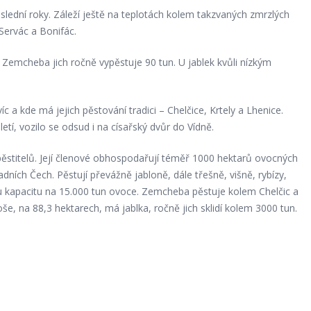
oslední roky. Záleží ještě na teplotách kolem takzvaných zmrzlých
Servác a Bonifác.
ny. Zemcheba jich ročně vypěstuje 90 tun. U jablek kvůli nízkým
víc a kde má jejich pěstování tradici – Chelčice, Krtely a Lhenice.
etí, vozilo se odsud i na císařský dvůr do Vídně.
pěstitelů. Její členové obhospodařují téměř 1000 hektarů ovocných
dních Čech. Pěstují převážně jabloně, dále třešně, višně, rybízy,
ou kapacitu na 15.000 tun ovoce. Zemcheba pěstuje kolem Chelčic a
e, na 88,3 hektarech, má jablka, ročně jich sklidí kolem 3000 tun.