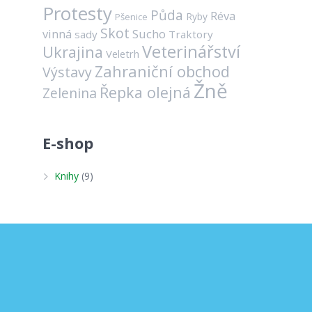
Protesty
Půda
Réva
Ryby
Pšenice
Skot
vinná
Sucho
sady
Traktory
Veterinářství
Ukrajina
Veletrh
Zahraniční obchod
Výstavy
Žně
Řepka olejná
Zelenina
E-shop
Knihy
(9)