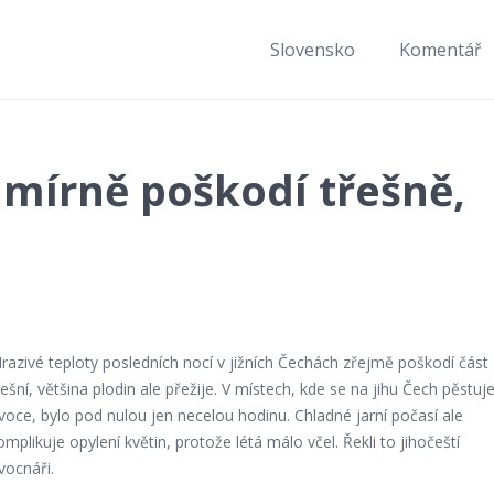
Slovensko
Komentář
 mírně poškodí třešně,
razivé teploty posledních nocí v jižních Čechách zřejmě poškodí část
řešní, většina plodin ale přežije. V místech, kde se na jihu Čech pěstuj
voce, bylo pod nulou jen necelou hodinu. Chladné jarní počasí ale
omplikuje opylení květin, protože létá málo včel. Řekli to jihočeští
vocnáři.