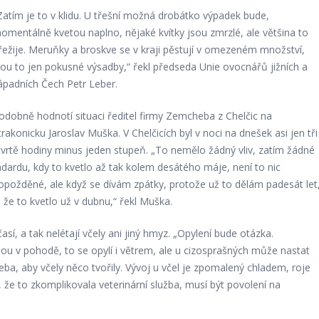
Zatím je to v klidu. U třešní možná drobátko výpadek bude,
omentálně kvetou naplno, nějaké kvítky jsou zmrzlé, ale většina to
řežije. Meruňky a broskve se v kraji pěstují v omezeném množství,
sou to jen pokusné výsadby,“ řekl předseda Unie ovocnářů jižních a
ápadních Čech Petr Leber.
odobně hodnotí situaci ředitel firmy Zemcheba z Chelčic na
trakonicku Jaroslav Muška. V Chelčicích byl v noci na dnešek asi jen tři
tvrtě hodiny minus jeden stupeň. „To nemělo žádný vliv, zatím žádné
andardu, kdy to kvetlo až tak kolem desátého máje, není to nic
opožděné, ale když se dívám zpátky, protože už to dělám padesát let
 že to kvetlo už v dubnu,“ řekl Muška.
así, a tak nelétají včely ani jiný hmyz. „Opylení bude otázka.
u v pohodě, to se opylí i větrem, ale u cizosprašných může nastat
ba, aby včely něco tvořily. Vývoj u včel je zpomalený chladem, roje
 že to zkomplikovala veterinární služba, musí být povolení na