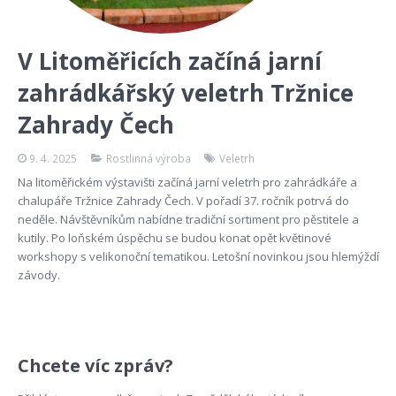
V Litoměřicích začíná jarní
zahrádkářský veletrh Tržnice
Zahrady Čech
9. 4. 2025
Rostlinná výroba
Veletrh
Na litoměřickém výstavišti začíná jarní veletrh pro zahrádkáře a
chalupáře Tržnice Zahrady Čech. V pořadí 37. ročník potrvá do
neděle. Návštěvníkům nabídne tradiční sortiment pro pěstitele a
kutily. Po loňském úspěchu se budou konat opět květinové
workshopy s velikonoční tematikou. Letošní novinkou jsou hlemýždí
závody.
Chcete víc zpráv?