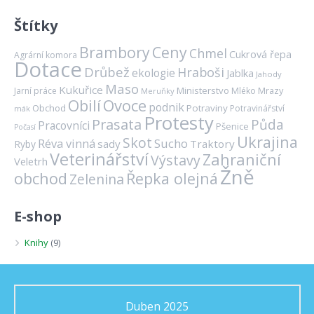
Štítky
Brambory
Ceny
Chmel
Cukrová řepa
Agrární komora
Dotace
Drůbež
Hraboši
ekologie
Jablka
Jahody
Maso
Kukuřice
Ministerstvo
Mrazy
Jarní práce
Mléko
Meruňky
Ovoce
Obilí
podnik
Obchod
Potraviny
Potravinářství
mák
Protesty
Prasata
Půda
Pracovníci
Pšenice
Počasí
Ukrajina
Skot
Réva vinná
Sucho
sady
Traktory
Ryby
Veterinářství
Zahraniční
Výstavy
Veletrh
Žně
obchod
Řepka olejná
Zelenina
E-shop
Knihy
(9)
Duben 2025