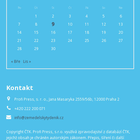
Po
Út
St
Čt
Pá
So
Ne
1
2
3
4
5
6
9
7
8
10
11
12
13
14
15
16
17
18
19
20
21
22
23
24
25
26
27
28
29
30
« Bře
Lis »
Kontakt
Profi Press, s. r. o., Jana Masaryka 2559/56b, 12000 Praha 2
+420 222 200 071
info@zemedelskytydenik.cz
Copyright ČTK. Profi Press, s.r.o. využívá zpravodajství z databází ČTK,
jejichž obsah je chráněn autorským zákonem. Přepis, šíření či další