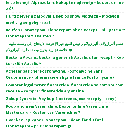
Je to levnější Alprazolam. Nakupte nejlevněji – koupit online
z ČR :
Hurtig levering Modvigil. køb os show Modvigil – Modvigil
med tilgængelig rabat !
Kaufen Clonazepam. Clonazepam ohne Rezept – billigste Art
Clonazepam zu kaufen *
خصم ألبرازولام. ألبرازولام رخيص للبيع عبر الإنترنت لا يحتاج إلى وصفة طبية –
علامة تجارية بدون وصفة طبية ألبرازولام @
Beställa Apcalis. beställa generisk Apcalis utan recept – Köp
torsklön Apcalis ^
Acheter pas cher Fosfomycine. Fosfomycine Sans
Ordonnance – pharmacie en ligne france Fosfomycine /
Comprar legalmente finasterida. finasterida so compra com
receita – comprar finasterida argentina |
Zakup Syntroid. Aby kupić potrzebujesz recepty – ceny )
Koop anoniem Varenicline. Bestel online Varenicline
Mastercard – Kosten van Varenicline ?
Hvor kan jeg købe Clonazepam. Sådan får du fat i
Clonazepam – pris Clonazepam @