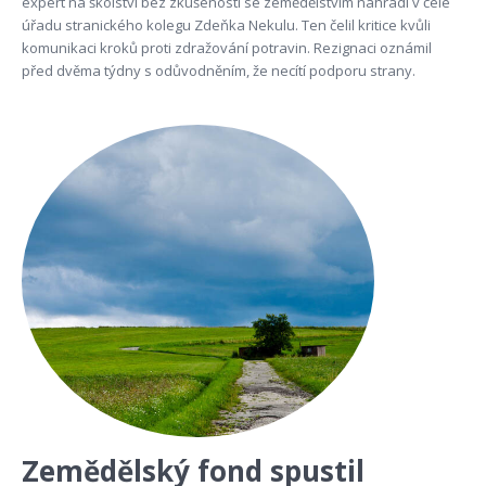
expert na školství bez zkušeností se zemědělstvím nahradí v čele
úřadu stranického kolegu Zdeňka Nekulu. Ten čelil kritice kvůli
komunikaci kroků proti zdražování potravin. Rezignaci oznámil
před dvěma týdny s odůvodněním, že necítí podporu strany.
Zemědělský fond spustil