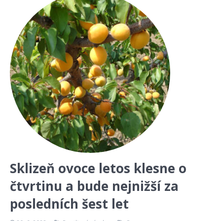
Sklizeň ovoce letos klesne o
čtvrtinu a bude nejnižší za
posledních šest let