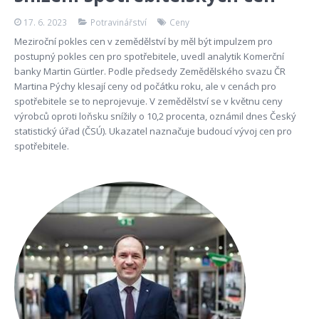
17. 6. 2023
Potravinářství
Ceny
Meziroční pokles cen v zemědělství by měl být impulzem pro
postupný pokles cen pro spotřebitele, uvedl analytik Komerční
banky Martin Gürtler. Podle předsedy Zemědělského svazu ČR
Martina Pýchy klesají ceny od počátku roku, ale v cenách pro
spotřebitele se to neprojevuje. V zemědělství se v květnu ceny
výrobců oproti loňsku snížily o 10,2 procenta, oznámil dnes Český
statistický úřad (ČSÚ). Ukazatel naznačuje budoucí vývoj cen pro
spotřebitele.