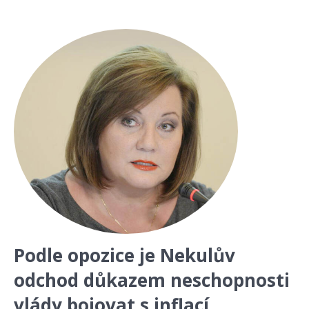
Podle opozice je Nekulův
odchod důkazem neschopnosti
vlády bojovat s inflací