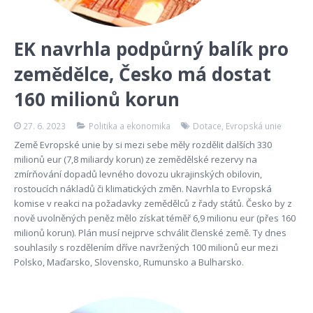
EK navrhla podpůrný balík pro
zemědělce, Česko má dostat
160 milionů korun
27. 6. 2023
Politika a ekonomika
Dotace
,
Evropská unie
Země Evropské unie by si mezi sebe měly rozdělit dalších 330
milionů eur (7,8 miliardy korun) ze zemědělské rezervy na
zmírňování dopadů levného dovozu ukrajinských obilovin,
rostoucích nákladů či klimatických změn. Navrhla to Evropská
komise v reakci na požadavky zemědělců z řady států. Česko by z
nově uvolněných peněz mělo získat téměř 6,9 milionu eur (přes 160
milionů korun). Plán musí nejprve schválit členské země. Ty dnes
souhlasily s rozdělením dříve navržených 100 milionů eur mezi
Polsko, Maďarsko, Slovensko, Rumunsko a Bulharsko.