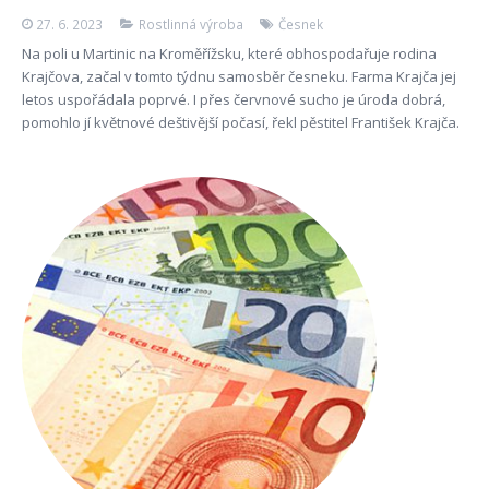
27. 6. 2023
Rostlinná výroba
Česnek
Na poli u Martinic na Kroměřížsku, které obhospodařuje rodina
Krajčova, začal v tomto týdnu samosběr česneku. Farma Krajča jej
letos uspořádala poprvé. I přes červnové sucho je úroda dobrá,
pomohlo jí květnové deštivější počasí, řekl pěstitel František Krajča.