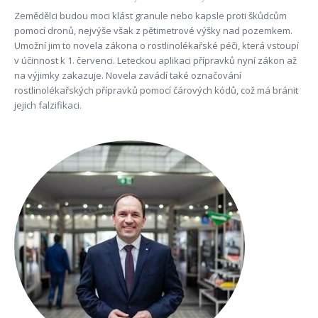
Zemědělci budou moci klást granule nebo kapsle proti škůdcům
pomocí dronů, nejvýše však z pětimetrové výšky nad pozemkem.
Umožní jim to novela zákona o rostlinolékařské péči, která vstoupí
v účinnost k 1. červenci. Leteckou aplikaci přípravků nyní zákon až
na výjimky zakazuje. Novela zavádí také označování
rostlinolékařských přípravků pomocí čárových kódů, což má bránit
jejich falzifikaci.