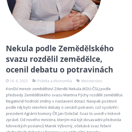
Nekula podle Zemědělského
svazu rozdělil zemědělce,
ocenil debatu o potravinách
14. 6. 2023
Politika a ekonomika
Ministerstvo
Končící ministr zemědělství Zdeněk Nekula (KDU-ČSL) podle
předsedy Zemědělského svazu Martina Pýchy rozdělil zemědělce.
Negativně hodnotí změny v nastavení dotací. Naopak pozitivní
podle něj bylo otevření debaty o cenách potravin, což vyzdvihl i
prezident Agrární komory ČR Jan Doležal. Svaz to uvedl v tiskové
zprávě. Od nového ministra, kterým má být dosavadní předseda
lidoveckých poslanců Marek Výborný, očekává svaz řešení
obchodních dohod s Ukrajinou i se státy Jižní Ameriky.