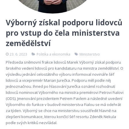
Výborný získal podporu lidovců
pro vstup do čela ministerstva
zemědělství
23. 6. 2023
Politika a ekonomika
Ministerstvo
Předseda sněmovní frakce lidovců Marek Výborný získal podporu
širokého vedení lidovců pro kandidaturu na ministra zemědělství. O
výsledku jednání celostátního výboru informoval novináře šéf
lidovců a vicepremiér Marian Jurečka. Podporu měl podle něj
jednoznačnou. Ihned po hlasování Jurečka oznámil rozhodnutí
lidovců nominovat Výborného na ministra premiérovi Petrovi Fialovi
(ODS). Jmenování prezidentem Petrem Pavlem a následné uvedení
Výborného do funkce v budově ministerstva Fialou se má odehrát
za týden. Výborný se chce na ministerstvu soustředit hlavně na
zlepšení komunikace, kterou končící šéf resortu Zdeněk Nekula
podle svých kritiků nezvládal.