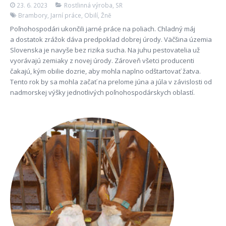
23. 6. 2023
Rostlinná výroba
,
SR
Brambory
,
Jarní práce
,
Obilí
,
Žně
Poľnohospodári ukončili jarné práce na poliach. Chladný máj
a dostatok zrážok dáva predpoklad dobrej úrody. Väčšina územia
Slovenska je navyše bez rizika sucha. Na juhu pestovatelia už
vyorávajú zemiaky z novej úrody. Zároveň všetci producenti
čakajú, kým obilie dozrie, aby mohla naplno odštartovať žatva.
Tento rok by sa mohla začať na prelome júna a júla v závislosti od
nadmorskej výšky jednotlivých poľnohospodárskych oblastí.