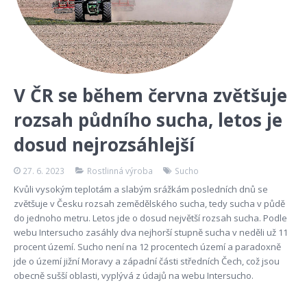
V ČR se během června zvětšuje
rozsah půdního sucha, letos je
dosud nejrozsáhlejší
27. 6. 2023
Rostlinná výroba
Sucho
Kvůli vysokým teplotám a slabým srážkám posledních dnů se
zvětšuje v Česku rozsah zemědělského sucha, tedy sucha v půdě
do jednoho metru. Letos jde o dosud největší rozsah sucha. Podle
webu Intersucho zasáhly dva nejhorší stupně sucha v neděli už 11
procent území. Sucho není na 12 procentech území a paradoxně
jde o území jižní Moravy a západní části středních Čech, což jsou
obecně sušší oblasti, vyplývá z údajů na webu Intersucho.