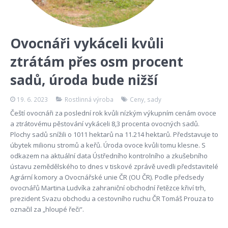
Ovocnáři vykáceli kvůli
ztrátám přes osm procent
sadů, úroda bude nižší
19. 6. 2023
Rostlinná výroba
Ceny
,
sady
Čeští ovocnáři za poslední rok kvůli nízkým výkupním cenám ovoce
a ztrátovému pěstování vykáceli 8,3 procenta ovocných sadů.
Plochy sadů snížili o 1011 hektarů na 11.214 hektarů. Představuje to
úbytek milionu stromů a keřů. Úroda ovoce kvůli tomu klesne. S
odkazem na aktuální data Ústředního kontrolního a zkušebního
ústavu zemědělského to dnes v tiskové zprávě uvedli představitelé
Agrární komory a Ovocnářské unie ČR (OU ČR). Podle předsedy
ovocnářů Martina Ludvíka zahraniční obchodní řetězce křiví trh,
prezident Svazu obchodu a cestovního ruchu ČR Tomáš Prouza to
označil za „hloupé řeči“.