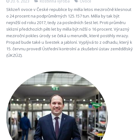
20. 6. 2023
Rostlinná výroba
Ovoce
Sklizeň ovoce v České republice by měla letos meziročně klesnout
o 24 procent na podprůměrných 125.157 tun. Měla by tak být
nejnižší od roku 2017, tedy za posledních šest let. Proti průměru
sklizní předchozích pěti let by měla být nižší o 16 procent. Výrazný
meziroční pokles úrody se čeká u meruněk, které postihly mrazy.
Propad bude také u švestek a jabloní. Vyplývá to z odhadu, který k
15. červnu provedl Ústřední kontrolní a zkušební ústav zemědělský
(ÚKZÚZ).