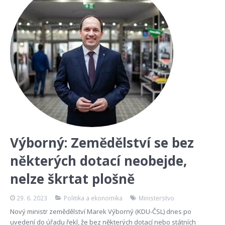
Výborný: Zemědělství se bez
některých dotací neobejde,
nelze škrtat plošně
29. 6. 2023
Politika a ekonomika
Ministerstvo
Nový ministr zemědělství Marek Výborný (KDU-ČSL) dnes po
uvedení do úřadu řekl, že bez některých dotací nebo státních