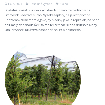
19. 6. 2023
Rostlinná výroba
Sucho
Dostatek srážek v uplynulých dnech pomohl zemědělcům na
Litoměřicku odvrátit sucho. Vysoké teploty, na jejichž příchod
upozorňovali meteorologové, by plodiny jako je řepka olejná nebo
obilí měly zvládnout. Řekl to ředitel zemědělského družstva Klapý
Otakar Šašek. Družstvo hospodaří na 1990 hektarech.