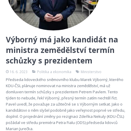
Výborný má jako kandidát na
ministra zemědělství termín
schůzky s prezidentem
16. 6. 2023
Politika a ekonomika
Ministerstvo
Předseda lidoveckého sněmovního klubu Marek Výborný, kterého
KDU-ČSL plánuje nominovat na ministra zemědělství, má už
domluven termín schůzky s prezidentem Petrem Pavlem. Tento
týden to nebude, řekl Výborný, přesný termín zatím nechtěl říct.
Pavel uvedl, že považuje za užitečné se s Výborným setkat. Jako o
kandidátovi o něm slyšel podobně jako veřejnost poprvé ve středu,
doplnil. O projednání změny po rezignaci Zdeňka Nekuly (KDU-ČSL)
požádal ve středu premiéra Petra Fialu (ODS) předseda lidovců
Marian Jurečka.