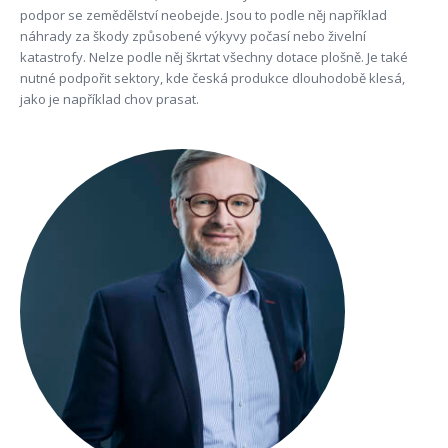
podpor se zemědělství neobejde. Jsou to podle něj například
náhrady za škody způsobené výkyvy počasí nebo živelní
katastrofy. Nelze podle něj škrtat všechny dotace plošně. Je také
nutné podpořit sektory, kde česká produkce dlouhodobě klesá,
jako je například chov prasat.