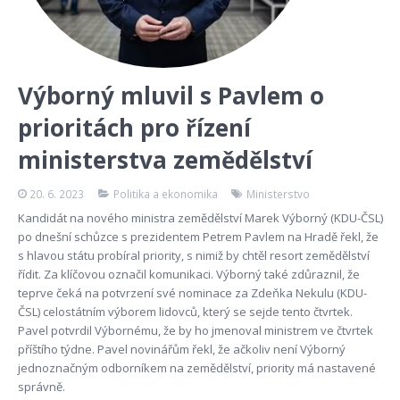
Výborný mluvil s Pavlem o
prioritách pro řízení
ministerstva zemědělství
20. 6. 2023
Politika a ekonomika
Ministerstvo
Kandidát na nového ministra zemědělství Marek Výborný (KDU-ČSL)
po dnešní schůzce s prezidentem Petrem Pavlem na Hradě řekl, že
s hlavou státu probíral priority, s nimiž by chtěl resort zemědělství
řídit. Za klíčovou označil komunikaci. Výborný také zdůraznil, že
teprve čeká na potvrzení své nominace za Zdeňka Nekulu (KDU-
ČSL) celostátním výborem lidovců, který se sejde tento čtvrtek.
Pavel potvrdil Výbornému, že by ho jmenoval ministrem ve čtvrtek
příštího týdne. Pavel novinářům řekl, že ačkoliv není Výborný
jednoznačným odborníkem na zemědělství, priority má nastavené
správně.