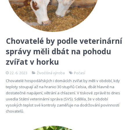
Chovatelé by podle veterinární
správy měli dbát na pohodu
zvířat v horku
22. 6. 2023
Živočišná výroba
Počasí
Chovatelé hospodářských i domácích zvířat by měli v období, kdy
teploty stoupají až na hranici 30 stupňů Celsia, dbát hlavně na
dostatečné napájení, větrání a chlazení. V tiskové zprávě to dnes
uvedla Státní veterinární správa (SVS). Sdělila, že v období
vysokých teplot své kontroly zaměřuje na dodržování povinností
chovatelů.