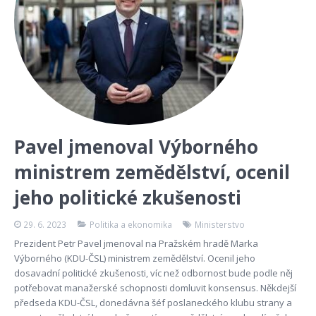
Pavel jmenoval Výborného
ministrem zemědělství, ocenil
jeho politické zkušenosti
29. 6. 2023
Politika a ekonomika
Ministerstvo
Prezident Petr Pavel jmenoval na Pražském hradě Marka
Výborného (KDU-ČSL) ministrem zemědělství. Ocenil jeho
dosavadní politické zkušenosti, víc než odbornost bude podle něj
potřebovat manažerské schopnosti domluvit konsensus. Někdejší
předseda KDU-ČSL, donedávna šéf poslaneckého klubu strany a