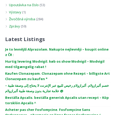
Upoutávka na číslo
(53)
Výstavy
(1)
Živočišná výroba
(284)
Zprávy
(59)
Latest Listings
Je to levnější Alprazolam. Nakupte nejlevněji – koupit online
z ČR :
Hurtig levering Modvigil. køb os show Modvigil – Modvigil
med tilgængelig rabat !
Kaufen Clonazepam. Clonazepam ohne Rezept – billigste Art
Clonazepam zu kaufen *
خصم ألبرازولام. ألبرازولام رخيص للبيع عبر الإنترنت لا يحتاج إلى وصفة طبية –
علامة تجارية بدون وصفة طبية ألبرازولام @
Beställa Apcalis. beställa generisk Apcalis utan recept – Köp
torsklön Apcalis ^
Acheter pas cher Fosfomycine. Fosfomycine Sans
Ordonnance – pharmacie en ligne france Fosfomycine /