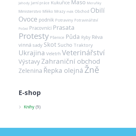
Maso
Kukuřice
Jarní práce
Jahody
Meruňky
Obilí
Ministerstvo
Mrazy
Obchod
Mléko
mák
Ovoce
podnik
Potraviny
Potravinářství
Prasata
Pracovníci
Počasí
Protesty
Půda
Réva
Ryby
Pšenice
Skot
vinná
Sucho
sady
Traktory
Veterinářství
Ukrajina
Veletrh
Zahraniční obchod
Výstavy
Žně
Řepka olejná
Zelenina
E-shop
Knihy
(9)