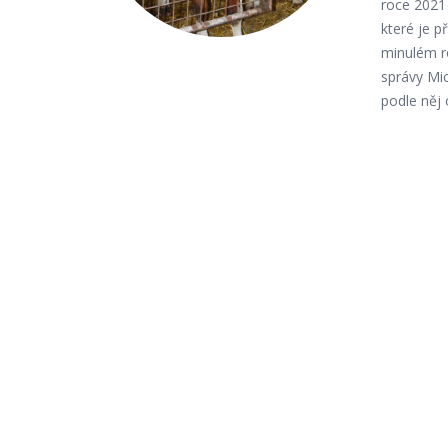
roce 2021
které je p
minulém ro
správy Mi
podle něj 