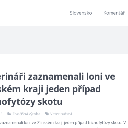
Slovensko
Komentář
rináři zaznamenali loni ve
ském kraji jeden případ
hofytózy skotu
23
Živočišná výroba
Veterinářství
 zaznamenali loni ve Zlínském kraji jeden případ trichofytózy skotu. V