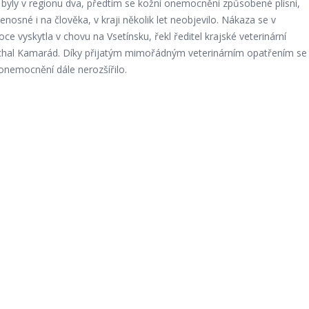
 byly v regionu dva, předtím se kožní onemocnění způsobené plísní,
řenosné i na člověka, v kraji několik let neobjevilo. Nákaza se v
ce vyskytla v chovu na Vsetínsku, řekl ředitel krajské veterinární
chal Kamarád. Díky přijatým mimořádným veterinárním opatřením se
onemocnění dále nerozšířilo.