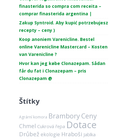
finasterida so compra com receita –
comprar finasterida argentina |
Zakup Syntroid. Aby kupić potrzebujesz
recepty – ceny )
Koop anoniem Varenicline. Bestel
online Varenicline Mastercard – Kosten
van Varenicline ?
Hvor kan jeg købe Clonazepam. Sådan
får du fat i Clonazepam – pris
Clonazepam @
Štítky
Brambory
Ceny
Agrární komora
Dotace
Chmel
Cukrová řepa
Drůbež
Hraboši
ekologie
Jablka