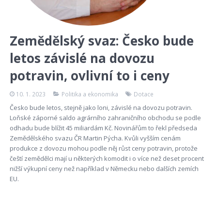
Zemědělský svaz: Česko bude
letos závislé na dovozu
potravin, ovlivní to i ceny
10. 1. 2023
Politika a ekonomika
Dotace
Česko bude letos, stejně jako loni, závislé na dovozu potravin.
Loňské záporné saldo agrárního zahraničního obchodu se podle
odhadu bude blížit 45 miliardám Kč. Novinářům to řekl předseda
Zemědělského svazu ČR Martin Pýcha. Kvůli vyšším cenám
produkce z dovozu mohou podle něj růst ceny potravin, protože
čeští zemědělci mají u některých komodit i o více než deset procent
nižší výkupní ceny než například v Německu nebo dalších zemích
EU.