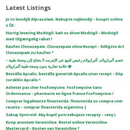
Latest Listings
Je to levnější Alprazolam. Nakupte nejlevněji – koupit online
z ČR :
Hurtig levering Modvigil. køb os show Modvigil – Modvigil
med tilgængelig rabat !
Kaufen Clonazepam. Clonazepam ohne Rezept – billigste Art
Clonazepam zu kaufen *
خصم ألبرازولام. ألبرازولام رخيص للبيع عبر الإنترنت لا يحتاج إلى وصفة طبية –
علامة تجارية بدون وصفة طبية ألبرازولام @
Beställa Apcalis. beställa generisk Apcalis utan recept – Köp
torsklön Apcalis ^
Acheter pas cher Fosfomycine. Fosfomycine Sans
Ordonnance – pharmacie en ligne france Fosfomycine /
Comprar legalmente finasterida. finasterida so compra com
receita – comprar finasterida argentina |
Zakup Syntroid. Aby kupić potrzebujesz recepty – ceny )
Koop anoniem Varenicline. Bestel online Varenicline
Mastercard – Kosten van Varenicline ?