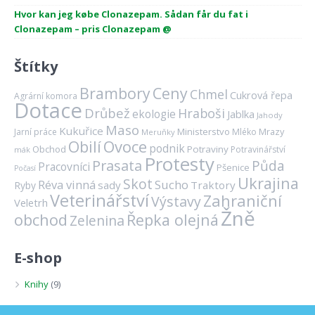
Hvor kan jeg købe Clonazepam. Sådan får du fat i
Clonazepam – pris Clonazepam @
Štítky
Brambory
Ceny
Chmel
Cukrová řepa
Agrární komora
Dotace
Drůbež
Hraboši
ekologie
Jablka
Jahody
Maso
Kukuřice
Ministerstvo
Mrazy
Jarní práce
Mléko
Meruňky
Ovoce
Obilí
podnik
Obchod
Potraviny
Potravinářství
mák
Protesty
Prasata
Půda
Pracovníci
Pšenice
Počasí
Ukrajina
Skot
Réva vinná
Sucho
sady
Traktory
Ryby
Veterinářství
Zahraniční
Výstavy
Veletrh
Žně
obchod
Řepka olejná
Zelenina
E-shop
Knihy
(9)