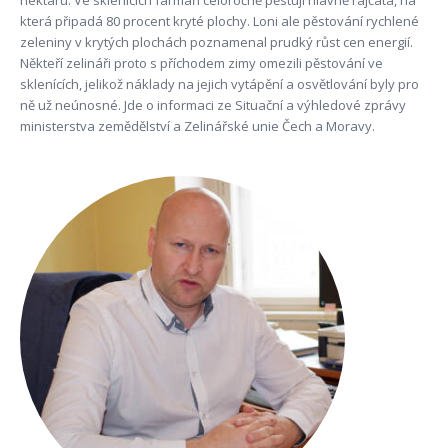
hektaru. Ve sklenících farmáři celoročně pěstují hlavně rajčata, na
která připadá 80 procent kryté plochy. Loni ale pěstování rychlené
zeleniny v krytých plochách poznamenal prudký růst cen energií.
Někteří zelináři proto s příchodem zimy omezili pěstování ve
sklenících, jelikož náklady na jejich vytápění a osvětlování byly pro
ně už neúnosné. Jde o informaci ze Situační a výhledové zprávy
ministerstva zemědělství a Zelinářské unie Čech a Moravy.